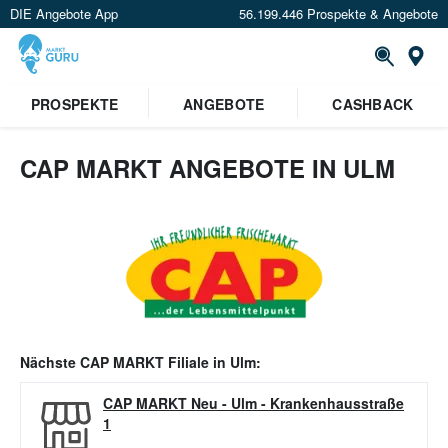
DIE Angebote App
56.199.446 Prospekte & Angebote
Or
PROSPEKTE
ANGEBOTE
CASHBACK
CAP MARKT ANGEBOTE IN ULM
Nächste
CAP MARKT
Filiale in
Ulm
:
CAP MARKT Neu - Ulm
-
Krankenhausstraße
1