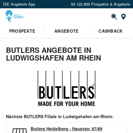
DIE Angebote App
56.122.869 Prospekte & Angebote
Or
PROSPEKTE
ANGEBOTE
CASHBACK
BUTLERS ANGEBOTE IN
LUDWIGSHAFEN AM RHEIN
Nächste
BUTLERS
Filiale in
Ludwigshafen am Rhein
:
Butlers Heidelberg
-
Hauptstr. 87/89