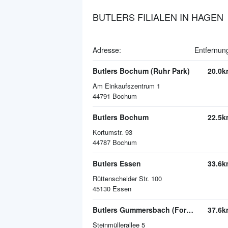
BUTLERS FILIALEN IN HAGEN
Adresse:
Entfernun
Butlers Bochum (Ruhr Park)
20.0k
Am Einkaufszentrum 1
44791
Bochum
Butlers Bochum
22.5k
Kortumstr. 93
44787
Bochum
Butlers Essen
33.6k
Rüttenscheider Str. 100
45130
Essen
Butlers Gummersbach (Forum Gummersbach)
37.6k
Steinmüllerallee 5