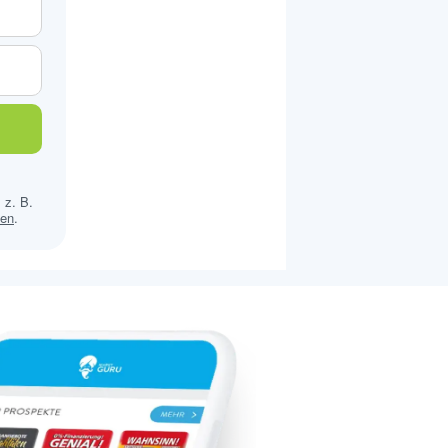
 z. B.
sen
.