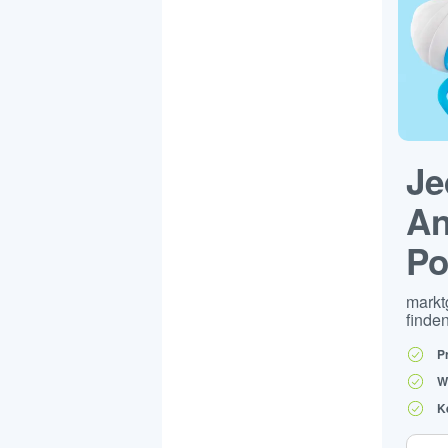
Je
An
Po
markt
finden
P
W
K