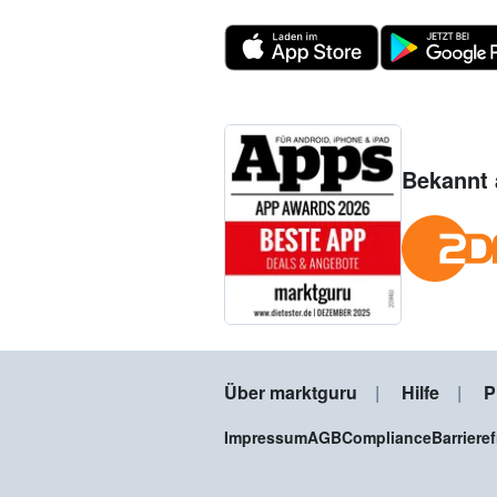
Bekannt 
Über marktguru
Hilfe
P
Impressum
AGB
Compliance
Barriere