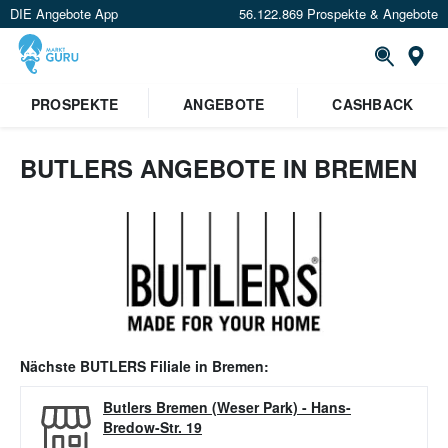
DIE Angebote App
56.122.869 Prospekte & Angebote
Or
PROSPEKTE
ANGEBOTE
CASHBACK
BUTLERS ANGEBOTE IN BREMEN
Nächste
BUTLERS
Filiale in
Bremen
:
Butlers Bremen (Weser Park)
-
Hans-
Bredow-Str. 19