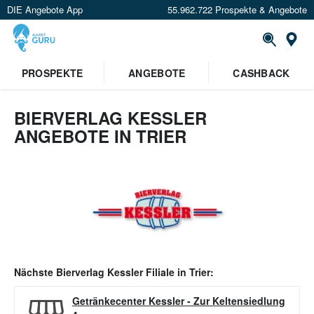
DIE Angebote App
55.962.722 Prospekte & Angebote
Or
PROSPEKTE
ANGEBOTE
CASHBACK
BIERVERLAG KESSLER
ANGEBOTE IN TRIER
Nächste
Bierverlag Kessler
Filiale in
Trier
:
Getränkecenter Kessler
-
Zur Keltensiedlung