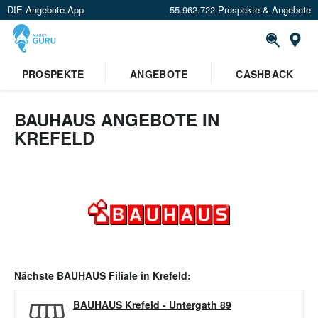
DIE Angebote App
55.962.722 Prospekte & Angebote
Or
PROSPEKTE
ANGEBOTE
CASHBACK
BAUHAUS ANGEBOTE IN
KREFELD
Nächste
BAUHAUS
Filiale in
Krefeld
:
BAUHAUS Krefeld
-
Untergath 89