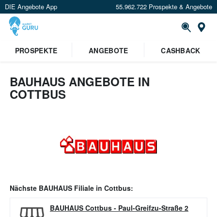
DIE Angebote App
55.962.722 Prospekte & Angebote
Or
PROSPEKTE
ANGEBOTE
CASHBACK
BAUHAUS ANGEBOTE IN
COTTBUS
Nächste
BAUHAUS
Filiale in
Cottbus
:
BAUHAUS Cottbus
-
Paul-Greifzu-Straße 2