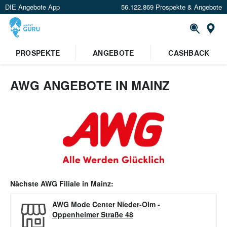
DIE Angebote App
56.122.869 Prospekte & Angebote
Or
PROSPEKTE
ANGEBOTE
CASHBACK
AWG ANGEBOTE IN MAINZ
Nächste
AWG
Filiale in
Mainz
:
AWG Mode Center Nieder-Olm
-
Oppenheimer Straße 48