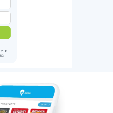
 z. B.
sen
.