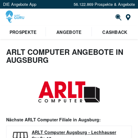
DIE Angebote App
56.122.869 Prospekte & Angebote
Or
PROSPEKTE
ANGEBOTE
CASHBACK
ARLT COMPUTER ANGEBOTE IN
AUGSBURG
Nächste
ARLT Computer
Filiale in
Augsburg
:
ARLT Computer Augsburg
-
Lechhauser