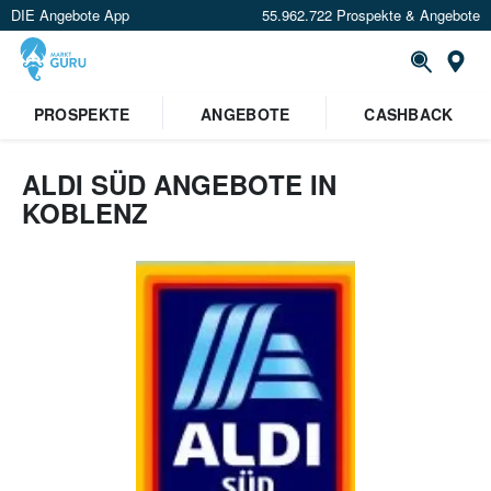
DIE Angebote App
55.962.722 Prospekte & Angebote
Or
PROSPEKTE
ANGEBOTE
CASHBACK
ALDI SÜD ANGEBOTE IN
KOBLENZ