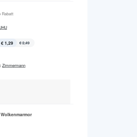
 Rabatt
UHU
€ 1,29
€ 2,49
:
Zimmermann
 Wolkenmarmor