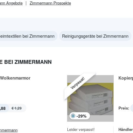
ann
Angebote
Zimmermann
Prospekte
eimtextilien bei Zimmermann
Reinigungsgeräte bei Zimmermann
 BEI ZIMMERMANN
 Wolkenmarmor
Kopier
Verpasst!
,88
Preis:
€ 1,29
-
29
%
Leider verpasst!
Händler
mmermann