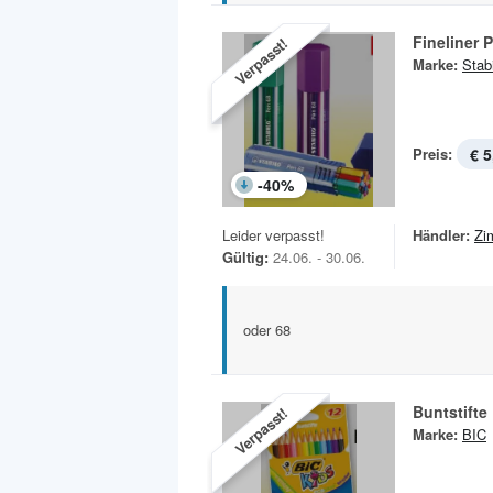
Fineliner 
Verpasst!
Marke:
Stab
Preis:
€ 5
-
40
%
Leider verpasst!
Händler:
Zi
Gültig:
24.06. - 30.06.
oder 68
Buntstifte
Verpasst!
Marke:
BIC