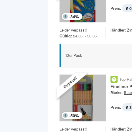
Preis:
€ 0
-
34
%
Leider verpasst!
Händler:
Zi
Gültig:
24.06. - 30.06.
12er-Pack
Verpasst!
Top Ra
Fineliner 
Marke:
Stab
Preis:
€ 3
-
50
%
Leider verpasst!
Händler:
Zi