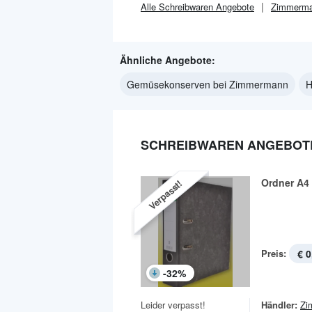
Alle
Schreibwaren
Angebote
Zimmerm
Ähnliche Angebote:
Gemüsekonserven bei Zimmermann
H
SCHREIBWAREN ANGEBOTE
Ordner A4
Verpasst!
Preis:
€ 0
-
32
%
Leider verpasst!
Händler:
Zi