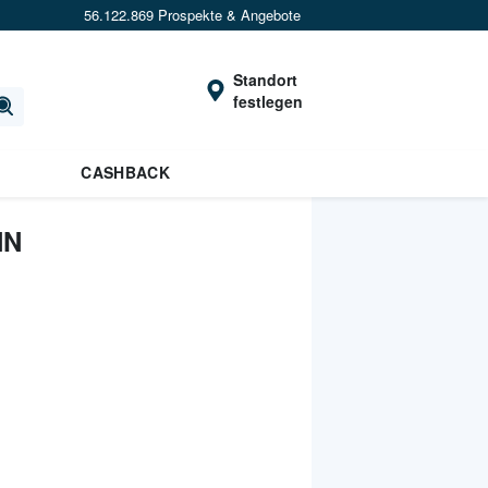
56.122.869 Prospekte & Angebote
Standort
festlegen
CASHBACK
NN