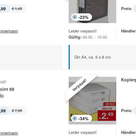
,99
Preis:
€ 1,49
-
23
%
mmermann
Leider verpasst!
Händler
Gültig:
04.02. - 10.02.
Din A4, ca. 5 o.8 cm
Kopier
Verpasst!
batt
Point 88
ilo
,99
Preis:
€ 7,99
-
34
%
Leider verpasst!
Händler
mmermann