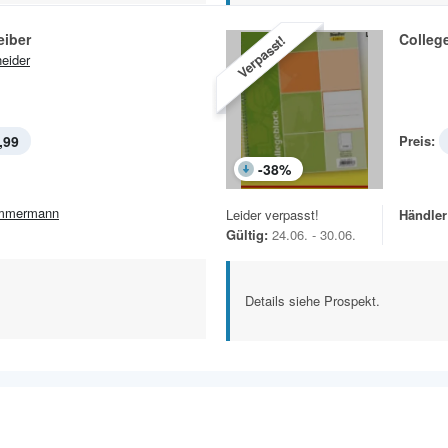
eiber
Colleg
Verpasst!
eider
,99
Preis:
-
38
%
mmermann
Leider verpasst!
Händler
Gültig:
24.06. - 30.06.
Details siehe Prospekt.