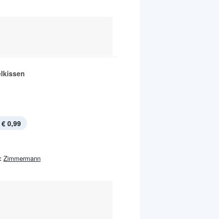
lkissen
€ 0,99
:
Zimmermann