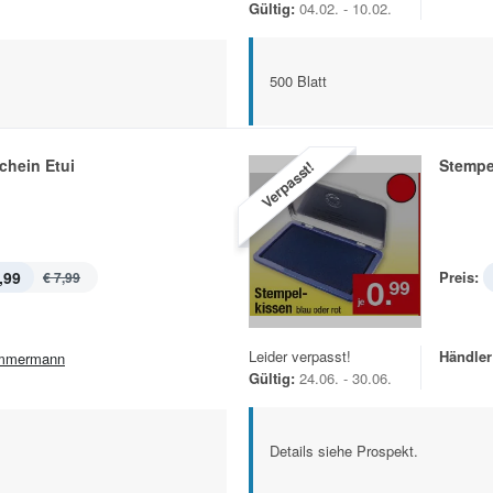
Gültig:
04.02. - 10.02.
500 Blatt
chein Etui
Stempe
Verpasst!
,99
Preis:
€ 7,99
Leider verpasst!
Händler
mmermann
Gültig:
24.06. - 30.06.
Details siehe Prospekt.