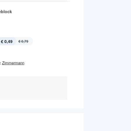
eblock
€ 0,49
€ 0,79
:
Zimmermann