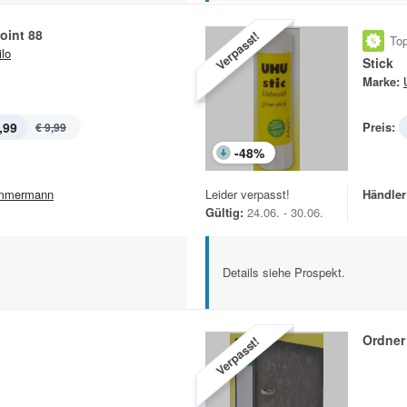
Point 88
Verpasst!
Top
ilo
Stick
Marke:
,99
Preis:
€ 9,99
-
48
%
mmermann
Leider verpasst!
Händler
Gültig:
24.06. - 30.06.
Details siehe Prospekt.
Ordner
Verpasst!