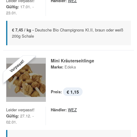
Leider verpasst!
Händler:
WEZ
Gültig:
17.01. -
23.01.
€ 7,45 / kg -
Deutsche Bio Champignons Kl.II, braun oder weiß
200g Schale
Mini Kräuterseitlinge
Verpasst!
Marke:
Edeka
Preis:
€ 1,15
Leider verpasst!
Händler:
WEZ
Gültig:
27.12. -
02.01.