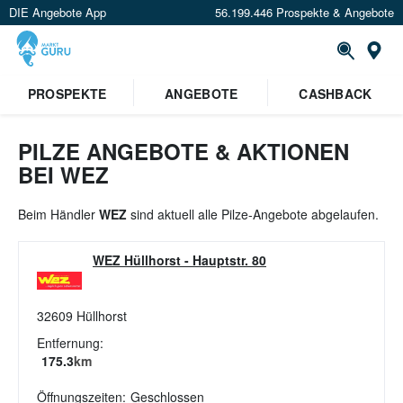
DIE Angebote App
56.199.446 Prospekte & Angebote
St
×
PROSPEKTE
ANGEBOTE
CASHBACK
Verrate uns deinen Standort um
Angebote in deiner Nähe
zu
sehen.
PILZE ANGEBOTE & AKTIONEN
BEI WEZ
Standort festlegen
Beim Händler
WEZ
sind aktuell alle Pilze-Angebote abgelaufen.
WEZ Hüllhorst
-
Hauptstr. 80
32609
Hüllhorst
Entfernung:
175.3
km
Öffnungszeiten:
Geschlossen