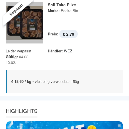
Shii Take Pilze
Verpasst!
Marke:
Edeka Bio
Preis:
€ 2,79
Leider verpasst!
Händler:
WEZ
Gültig:
04.02. -
10.02.
€ 18,60 / kg -
vielseitig verwendbar 150g
HIGHLIGHTS