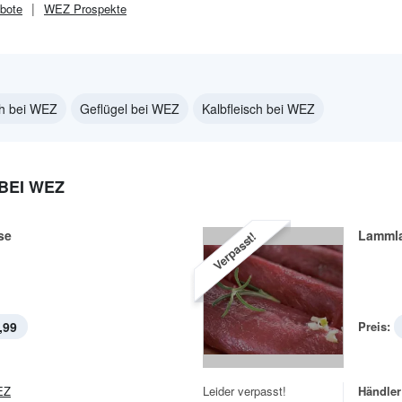
bote
WEZ
Prospekte
ch bei WEZ
Geflügel bei WEZ
Kalbfleisch bei WEZ
BEI WEZ
se
Lamml
Verpasst!
,99
Preis:
EZ
Leider verpasst!
Händler