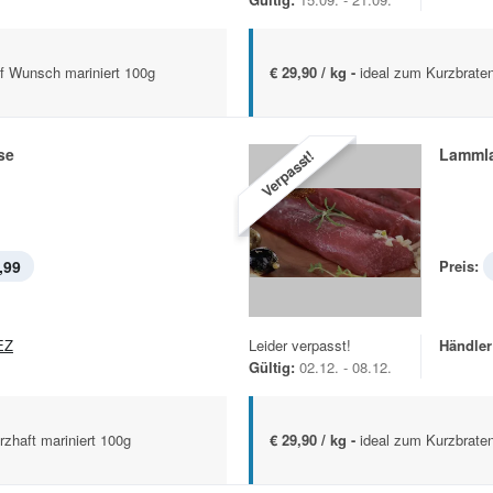
uf Wunsch mariniert 100g
€ 29,90 / kg -
ideal zum Kurzbrate
se
Lamml
Verpasst!
,99
Preis:
EZ
Leider verpasst!
Händler
Gültig:
02.12. - 08.12.
rzhaft mariniert 100g
€ 29,90 / kg -
ideal zum Kurzbrate