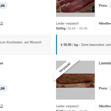
,99
Preis:
EZ
Leider verpasst!
Händler
Gültig:
29.04. - 05.05.
 zum Kurzbraten, auf Wunsch
€ 29,90 / kg -
Zarte besonders zart
se
Lamml
Verpasst!
,99
Preis:
EZ
Leider verpasst!
Händler
Gültig:
15.09. - 21.09.