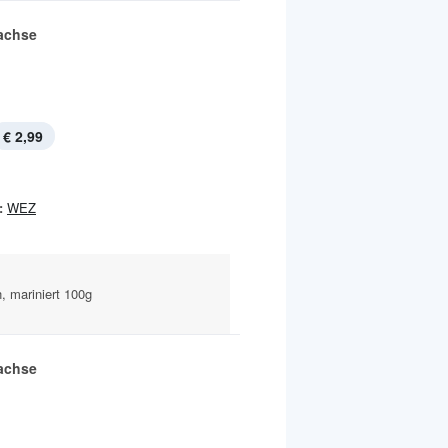
achse
€ 2,99
:
WEZ
, mariniert 100g
achse