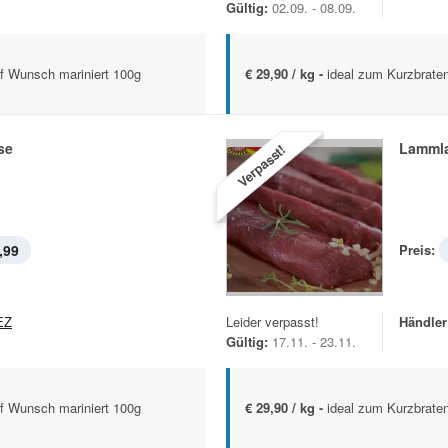
Gültig:
02.09. - 08.09.
uf Wunsch mariniert 100g
€ 29,90 / kg -
ideal zum Kurzbrate
se
Lamml
Verpasst!
,99
Preis:
EZ
Leider verpasst!
Händler
Gültig:
17.11. - 23.11.
uf Wunsch mariniert 100g
€ 29,90 / kg -
ideal zum Kurzbrate