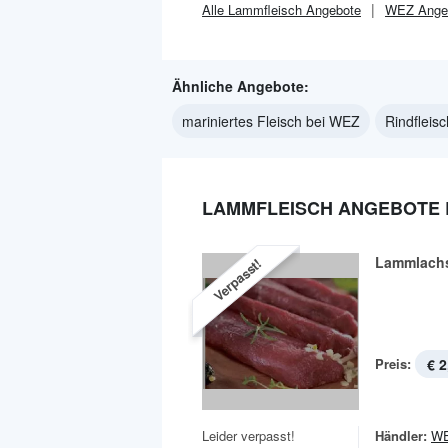
Alle
Lammfleisch
Angebote
WEZ
Ange
Ähnliche Angebote:
mariniertes Fleisch bei WEZ
Rindfleis
LAMMFLEISCH ANGEBOTE 
Lammlach
Verpasst!
Preis:
€ 2
Leider verpasst!
Händler:
W