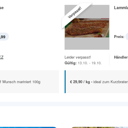
se
Lamml
Verpasst!
,99
Preis:
EZ
Leider verpasst!
Händler
Gültig:
13.10. - 19.10.
uf Wunsch mariniert 100g
€ 29,90 / kg -
ideal zum Kurzbrate