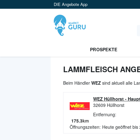
DIE Angebote App
PROSPEKTE
LAMMFLEISCH ANGE
Beim Händler
WEZ
sind aktuell alle 
WEZ Hüllhorst
-
Haupt
32609
Hüllhorst
Entfernung:
175.3
km
Öffnungszeiten:
Heute geöffnet bis