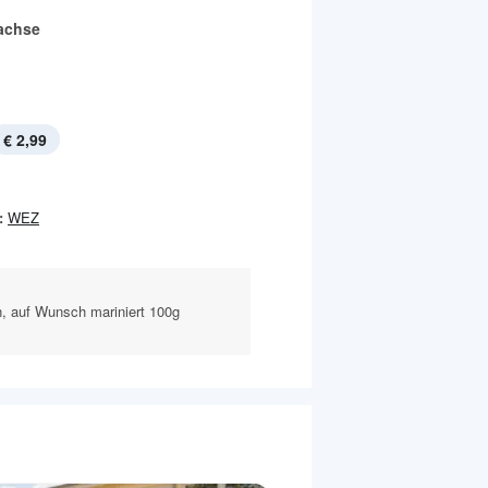
achse
€ 2,99
:
WEZ
n, auf Wunsch mariniert 100g