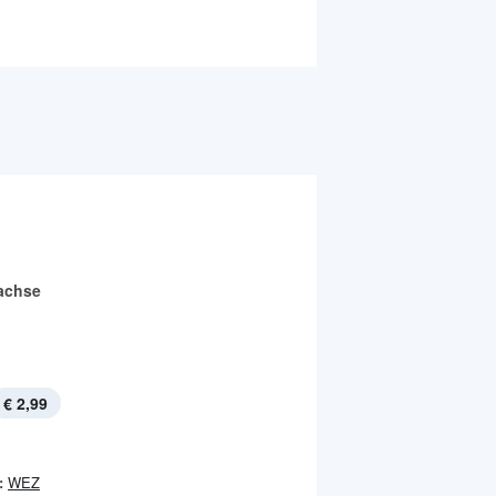
achse
€ 2,99
:
WEZ