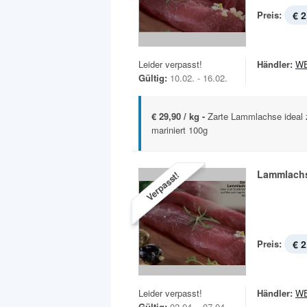
Preis:
€ 2
Leider verpasst!
Händler:
W
Gültig:
10.02. - 16.02.
€ 29,90 / kg -
Zarte Lammlachse ideal
mariniert 100g
Lammlach
Verpasst!
Preis:
€ 2
Leider verpasst!
Händler:
W
Gültig:
02.04. - 07.04.