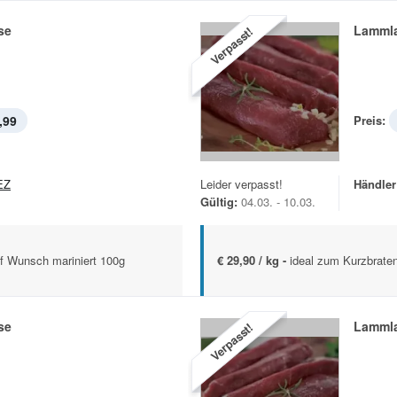
se
Lamml
Verpasst!
,99
Preis:
EZ
Leider verpasst!
Händler
Gültig:
04.03. - 10.03.
uf Wunsch mariniert 100g
€ 29,90 / kg -
ideal zum Kurzbraten
se
Lamml
Verpasst!