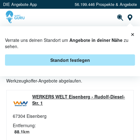
DIE Angebote App
56.199.446 Prospekte & Angebote
St
×
PROSPEKTE
ANGEBOTE
CASHBACK
Verrate uns deinen Standort um
Angebote in deiner Nähe
zu
sehen.
WERKZEUGKOFFER ANGEBOTE &
AKTIONEN BEI WERKERS WELT
Standort festlegen
Beim Händler
WERKERS WELT
sind aktuell alle
Werkzeugkoffer-Angebote abgelaufen.
WERKERS WELT Eisenberg
-
Rudolf-Diesel-
Str. 1
67304
Eisenberg
Entfernung:
88.1
km