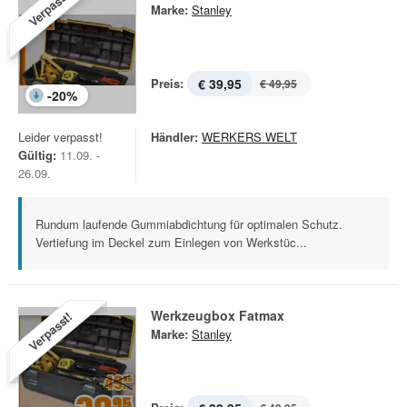
Verpasst!
Marke:
Stanley
Preis:
€ 39,95
€ 49,95
-
20
%
Leider verpasst!
Händler:
WERKERS WELT
Gültig:
11.09. -
26.09.
Rundum laufende Gummiabdichtung für optimalen Schutz.
Vertiefung im Deckel zum Einlegen von Werkstüc...
Werkzeugbox Fatmax
Verpasst!
Marke:
Stanley