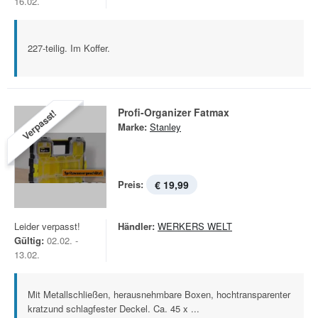
16.02.
227-teilig. Im Koffer.
Profi-Organizer Fatmax
Verpasst!
Marke:
Stanley
Preis:
€ 19,99
Leider verpasst!
Händler:
WERKERS WELT
Gültig:
02.02. -
13.02.
Mit Metallschließen, herausnehmbare Boxen, hochtransparenter
kratzund schlagfester Deckel. Ca. 45 x ...