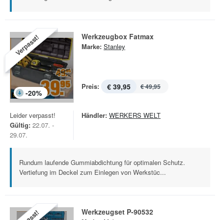
Werkzeugbox Fatmax
Verpasst!
Marke:
Stanley
Preis:
€ 39,95
€ 49,95
-
20
%
Leider verpasst!
Händler:
WERKERS WELT
Gültig:
22.07. -
29.07.
Rundum laufende Gummiabdichtung für optimalen Schutz.
Vertiefung im Deckel zum Einlegen von Werkstüc...
Werkzeugset P-90532