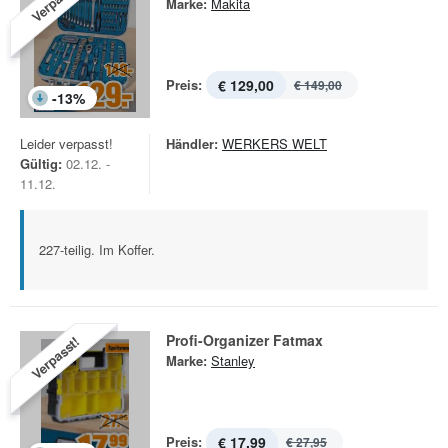
Verpasst!
Marke:
Makita
Preis:
€ 129,00
€ 149,00
-
13
%
Leider verpasst!
Händler:
WERKERS WELT
Gültig:
02.12. -
11.12.
227-teilig. Im Koffer.
Profi-Organizer Fatmax
Verpasst!
Marke:
Stanley
Preis:
€ 17,99
€ 27,95