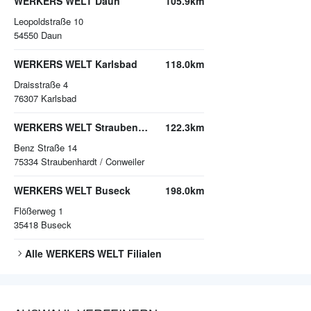
WERKERS WELT Daun
105.9km
Leopoldstraße 10
54550
Daun
WERKERS WELT Karlsbad
118.0km
Draisstraße 4
76307
Karlsbad
WERKERS WELT Straubenhardt / Conweiler
122.3km
Benz Straße 14
75334
Straubenhardt / Conweiler
WERKERS WELT Buseck
198.0km
Flößerweg 1
35418
Buseck
Alle
WERKERS WELT
Filialen