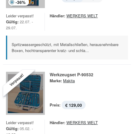
-
36
%
Leider verpasst!
Händler:
WERKERS WELT
Gültig:
22.07. -
29.07.
Spritzwassergeschützt, mit Metallschließen, herausnehmbare
Boxen, hochtransparenter kratz- und schla...
Werkzeugset P-90532
Verpasst!
Marke:
Makita
Preis:
€ 129,00
Leider verpasst!
Händler:
WERKERS WELT
Gültig:
05.02. -