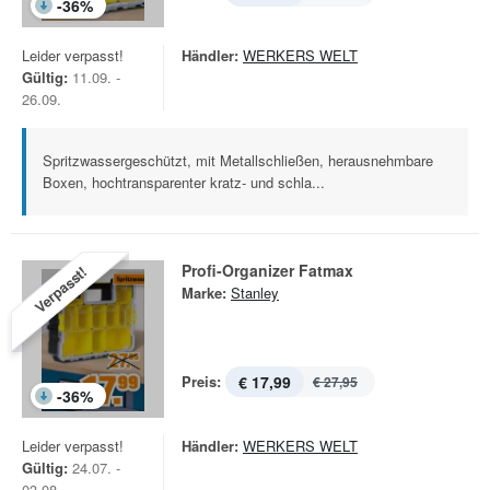
-
36
%
Leider verpasst!
Händler:
WERKERS WELT
Gültig:
11.09. -
26.09.
Spritzwassergeschützt, mit Metallschließen, herausnehmbare
Boxen, hochtransparenter kratz- und schla...
Profi-Organizer Fatmax
Verpasst!
Marke:
Stanley
Preis:
€ 17,99
€ 27,95
-
36
%
Leider verpasst!
Händler:
WERKERS WELT
Gültig:
24.07. -
03.08.