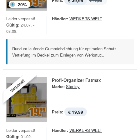
Preis:
€ 39,95
€ 49,95
-
20
%
Leider verpasst!
Händler:
WERKERS WELT
Gültig:
24.07. -
03.08.
Rundum laufende Gummiabdichtung für optimalen Schutz.
Vertiefung im Deckel zum Einlegen von Werkstüc...
Profi-Organizer Fatmax
Verpasst!
Marke:
Stanley
Preis:
€ 19,99
Leider verpasst!
Händler:
WERKERS WELT
Gültig:
01.02. -