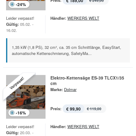
Preis:
€ 189,00
€ 249,00
-
24
%
Leider verpasst!
Händler:
WERKERS WELT
Gültig:
05.02. -
16.02.
1,35 kW (1,8 PS), 32 cm³, ca. 35 cm Schnittlänge, EasyStart,
automatische Kettenschmierung, SafetyMa...
Elektro-Kettensäge ES-39 TLCX1/35
Verpasst!
cm
Marke:
Dolmar
Preis:
€ 99,90
€ 119,00
-
16
%
Leider verpasst!
Händler:
WERKERS WELT
Gültig:
20.03. -