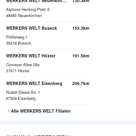
WERKERS WELT Neuenkirchen
120.3km
Alphons-Hecking-Platz 6
48485
Neuenkirchen
WERKERS WELT Buseck
153.3km
Flößerweg 1
35418
Buseck
WERKERS WELT Höxter
191.5km
Corveyer Allee 25a
37671
Höxter
WERKERS WELT Eisenberg
206.7km
Rudolf-Diesel-Str. 1
67304
Eisenberg
Alle
WERKERS WELT
Filialen