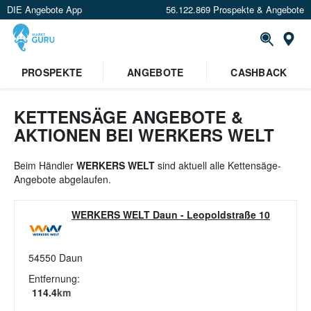
DIE Angebote App
56.122.869 Prospekte & Angebote
St
×
PROSPEKTE
ANGEBOTE
CASHBACK
Verrate uns deinen Standort um
Angebote in deiner Nähe
zu
sehen.
KETTENSÄGE ANGEBOTE &
AKTIONEN BEI WERKERS WELT
Standort festlegen
Beim Händler
WERKERS WELT
sind aktuell alle Kettensäge-
Angebote abgelaufen.
WERKERS WELT Daun
-
Leopoldstraße 10
54550
Daun
Entfernung:
114.4
km