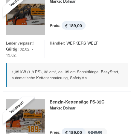
Verpasst!
Marke:
Dolmar
Preis:
€ 189,00
Leider verpasst!
Händler:
WERKERS WELT
Gültig:
02.02. -
13.02.
1,35 kW (1,8 PS), 32 cm³, ca. 35 cm Schnittlänge, EasyStart,
automatische Kettenschmierung, SafetyMa...
Benzin-Kettensäge PS-32C
Verpasst!
Marke:
Dolmar
Preis:
€ 189,00
€ 249,00