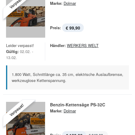
Verpasst!
Marke:
Dolmar
Preis:
€ 99,90
Leider verpasst!
Händler:
WERKERS WELT
Gültig:
02.02. -
13.02.
1.800 Watt, Schnittlänge ca. 35 cm, elektrische Auslaufbremse,
werkzeuglose Kettenspannung.
Benzin-Kettensäge PS-32C
Verpasst!
Marke:
Dolmar