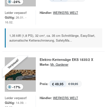
-
24
%
Leider verpasst!
Händler:
WERKERS WELT
Gültig:
26.01. -
16.02.
1,35 kW (1,8 PS), 32 cm³, ca. 35 cm Schnittlänge, EasyStart,
automatische Kettenschmierung, SafetyMa...
Elektro-Kettensäge EKS 1835/2 X
Verpasst!
Marke:
Mr. Gardener
Preis:
€ 49,95
€ 59,95
-
17
%
Leider verpasst!
Händler:
WERKERS WELT
Gültig:
14.09. -