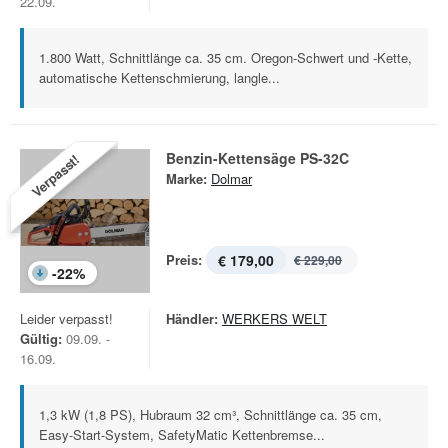
22.09.
1.800 Watt, Schnittlänge ca. 35 cm. Oregon-Schwert und -Kette,
automatische Kettenschmierung, langle...
Benzin-Kettensäge PS-32C
Verpasst!
Marke:
Dolmar
Preis:
€ 179,00
€ 229,00
-
22
%
Leider verpasst!
Händler:
WERKERS WELT
Gültig:
09.09. -
16.09.
1,3 kW (1,8 PS), Hubraum 32 cm³, Schnittlänge ca. 35 cm,
Easy-Start-System, SafetyMatic Kettenbremse...