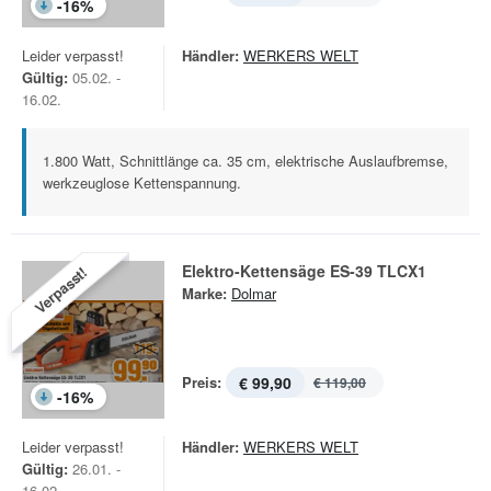
-
16
%
Leider verpasst!
Händler:
WERKERS WELT
Gültig:
05.02. -
16.02.
1.800 Watt, Schnittlänge ca. 35 cm, elektrische Auslaufbremse,
werkzeuglose Kettenspannung.
Elektro-Kettensäge ES-39 TLCX1
Verpasst!
Marke:
Dolmar
Preis:
€ 99,90
€ 119,00
-
16
%
Leider verpasst!
Händler:
WERKERS WELT
Gültig:
26.01. -
16.02.