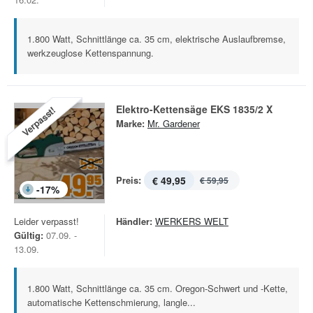
1.800 Watt, Schnittlänge ca. 35 cm, elektrische Auslaufbremse,
werkzeuglose Kettenspannung.
Elektro-Kettensäge EKS 1835/2 X
Verpasst!
Marke:
Mr. Gardener
Preis:
€ 49,95
€ 59,95
-
17
%
Leider verpasst!
Händler:
WERKERS WELT
Gültig:
07.09. -
13.09.
1.800 Watt, Schnittlänge ca. 35 cm. Oregon-Schwert und -Kette,
automatische Kettenschmierung, langle...