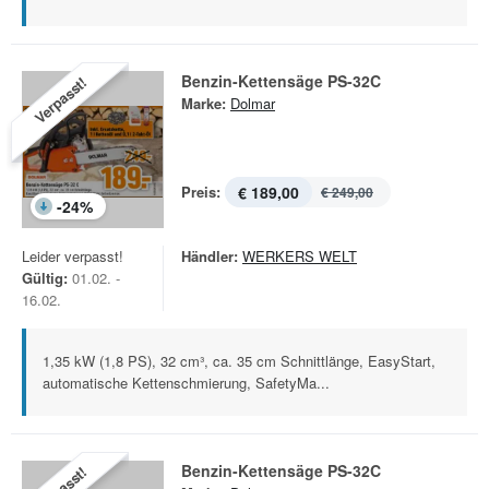
Benzin-Kettensäge PS-32C
Verpasst!
Marke:
Dolmar
Preis:
€ 189,00
€ 249,00
-
24
%
Leider verpasst!
Händler:
WERKERS WELT
Gültig:
01.02. -
16.02.
1,35 kW (1,8 PS), 32 cm³, ca. 35 cm Schnittlänge, EasyStart,
automatische Kettenschmierung, SafetyMa...
Benzin-Kettensäge PS-32C