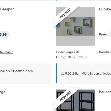
l Jasper
Cubus-
Verpasst!
3,99
Preis:
Baumarkt
Leider verpasst!
Händler
Gültig:
18.07. - 25.07.
eal als Einsatz für den
ab 5.99 2 tlg., MDF, in verschieden
egal
Hausha
Verpasst!