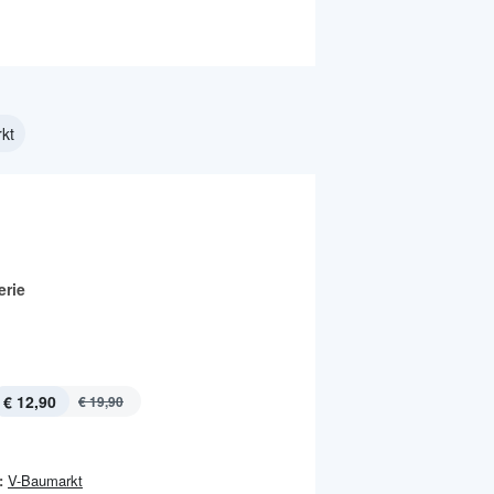
kt
erie
€ 12,90
€ 19,90
:
V-Baumarkt