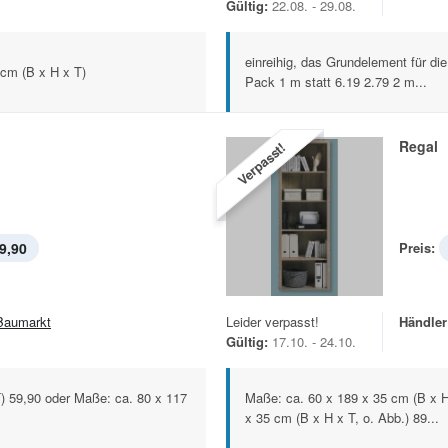
Gültig:
22.08. - 29.08.
einreihig, das Grundelement für die
 cm (B x H x T)
Pack 1 m statt 6.19 2.79 2 m...
Regal
Verpasst!
9,90
Preis:
Baumarkt
Leider verpasst!
Händler
Gültig:
17.10. - 24.10.
) 59,90 oder Maße: ca. 80 x 117
Maße: ca. 60 x 189 x 35 cm (B x H
x 35 cm (B x H x T, o. Abb.) 89...