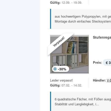
Gültig:
12.09. - 19.09.
aus hochwertigem Polypropylen, mit g
Montage durch einfaches Stecksystem.
Stufenrega
Verpasst!
Preis:
€ 3
-
30
%
Leider verpasst!
Händler:
V-
Gültig:
07.02. - 14.02.
6 quadratische Fächer, mit Füßen ausge
Stabilität und Langlebigkeit, i...