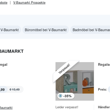
ebote
V-Baumarkt
Prospekte
i V-Baumarkt
Büromöbel bei V-Baumarkt
Badmöbel bei V-Baumar
-BAUMARKT
regal
Regals
Verpasst!
,99
Preis:
€ 15,49
-
35
%
Leider verpasst!
Händler
Baumarkt