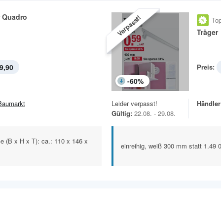
r Quadro
Verpasst!
Top
Träger
9,90
Preis:
-
60
%
Baumarkt
Leider verpasst!
Händler
Gültig:
22.08. - 29.08.
 (B x H x T): ca.: 110 x 146 x
einreihig, weiß 300 mm statt 1.49 