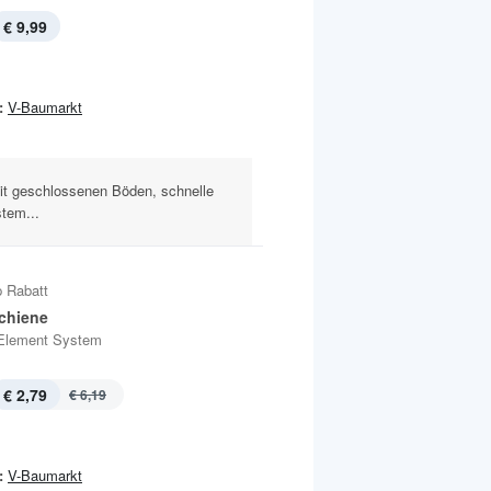
€ 9,99
:
V-Baumarkt
it geschlossenen Böden, schnelle
tem...
 Rabatt
chiene
Element System
€ 2,79
€ 6,19
:
V-Baumarkt