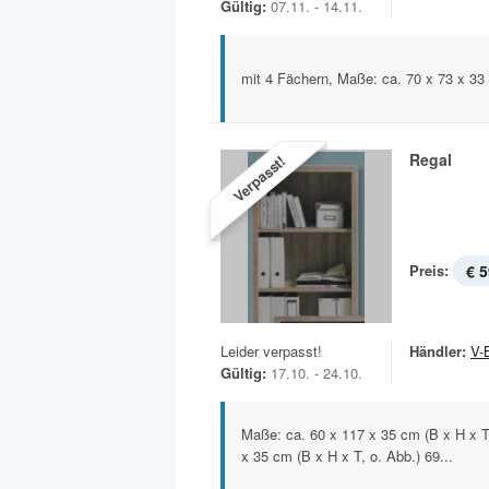
Gültig:
07.11. - 14.11.
mit 4 Fächern, Maße: ca. 70 x 73 x 33
Regal
Verpasst!
Preis:
€ 5
Leider verpasst!
Händler:
V-
Gültig:
17.10. - 24.10.
Maße: ca. 60 x 117 x 35 cm (B x H x T
x 35 cm (B x H x T, o. Abb.) 69...