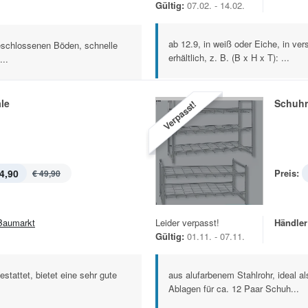
Gültig:
07.02. - 14.02.
ab 12.9, in weiß oder Eiche, in v
eschlossenen Böden, schnelle
erhältlich, z. B. (B x H x T): ...
..
le
Schuhr
Verpasst!
4,90
Preis:
€ 49,90
Baumarkt
Leider verpasst!
Händler
Gültig:
01.11. - 07.11.
stattet, bietet eine sehr gute
aus alufarbenem Stahlrohr, ideal al
Ablagen für ca. 12 Paar Schuh...