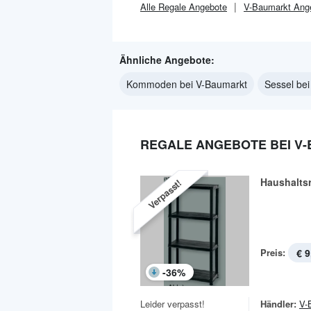
Alle
Regale
Angebote
V-Baumarkt
Ang
Ähnliche Angebote:
Kommoden bei V-Baumarkt
Sessel be
REGALE ANGEBOTE BEI V
Haushalts
Verpasst!
Preis:
€ 9
-
36
%
Leider verpasst!
Händler:
V-