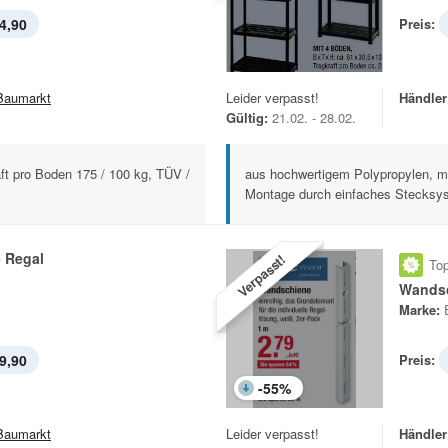
4,90
Preis:
Baumarkt
Leider verpasst!
Händler
Gültig:
21.02. - 28.02.
aft pro Boden 175 / 100 kg, TÜV /
aus hochwertigem Polypropylen, m
Montage durch einfaches Stecksys
- Regal
Verpasst!
Top
Wands
Marke:
9,90
Preis:
-
55
%
Baumarkt
Leider verpasst!
Händler