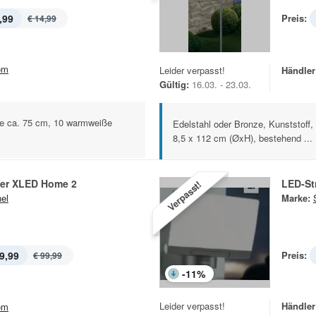
,99
Preis:
€ 14,99
om
Leider verpasst!
Händler
Gültig:
16.03. - 23.03.
öhe ca. 75 cm, 10 warmweiße
Edelstahl oder Bronze, Kunststoff,
8,5 x 112 cm (ØxH), bestehend ...
ler XLED Home 2
LED-St
Verpasst!
nel
Marke:
9,99
Preis:
€ 99,99
-
11
%
Leider verpasst!
Händler
om