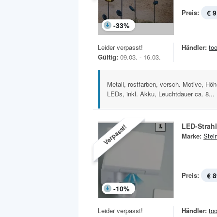
Preis:
€ 9
-
33
%
Leider verpasst!
Händler:
to
Gültig:
09.03. - 16.03.
Metall, rostfarben, versch. Motive, H
LEDs, inkl. Akku, Leuchtdauer ca. 8...
LED-Strah
Verpasst!
Marke:
Stei
Preis:
€ 8
-
10
%
Leider verpasst!
Händler:
to