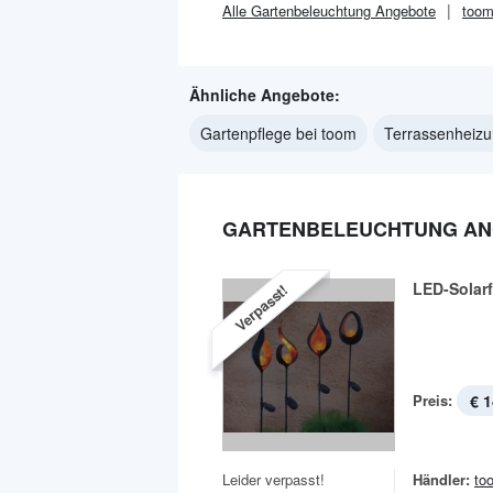
Alle
Gartenbeleuchtung
Angebote
too
Ähnliche Angebote:
Gartenpflege bei toom
Terrassenheizu
GARTENBELEUCHTUNG AN
LED-Solarf
Verpasst!
Preis:
€ 1
Leider verpasst!
Händler:
to