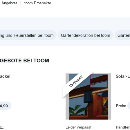
m
Angebote
toom
Prospekte
ng und Feuerstellen bei toom
Gartendekoration bei toom
Garte
GEBOTE BEI TOOM
ackel
Solar-
Verpasst!
4,99
Preis:
om
Leider verpasst!
Händler