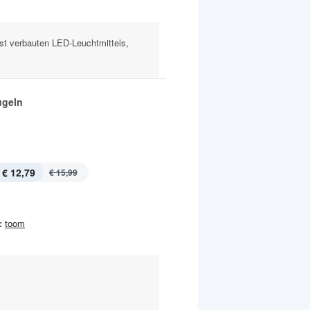
fest verbauten LED-Leuchtmittels,
ugeln
€ 12,79
€ 15,99
:
toom