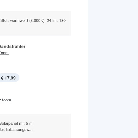
 Std., warmweiß (3.000K), 24 lm, 180
Wandstrahler
Toom
€ 17,99
:
toom
 Solarpanel mit 5 m
r, Erfassungsw...