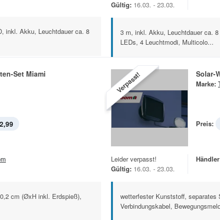
Gültig:
16.03. - 23.03.
D, inkl. Akku, Leuchtdauer ca. 8
3 m, inkl. Akku, Leuchtdauer ca. 8
LEDs, 4 Leuchtmodi, Multicolo...
ten-Set Miami
Solar-
Verpasst!
Marke:
2,99
Preis:
om
Leider verpasst!
Händler
Gültig:
16.03. - 23.03.
40,2 cm (ØxH inkl. Erdspieß),
wetterfester Kunststoff, separates
Verbindungskabel, Bewegungsmelde