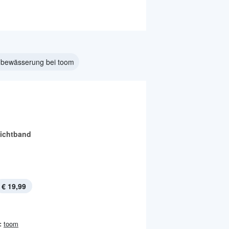
nbewässerung bei toom
Lichtband
€ 19,99
:
toom