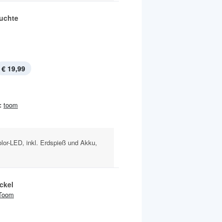
euchte
€ 19,99
:
toom
olor-LED, inkl. Erdspieß und Akku,
ckel
Toom