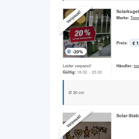
Solarkugel
Verpasst!
Marke:
Too
Preis:
€ 1
-
20
%
Leider verpasst!
Händler:
to
Gültig:
18.02. - 23.02.
Ø 30 cm
Solar-Stab
Verpasst!