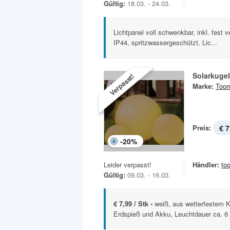
Gültig:
18.03. - 24.03.
Lichtpanel voll schwenkbar, inkl. fest 
IP44, spritzwassergeschützt, Lic...
Solarkugel
Verpasst!
Marke:
Too
Preis:
€ 7
-
20
%
Leider verpasst!
Händler:
to
Gültig:
09.03. - 16.03.
€ 7,99 / Stk -
weiß, aus wetterfestem Ku
Erdspieß und Akku, Leuchtdauer ca. 6 