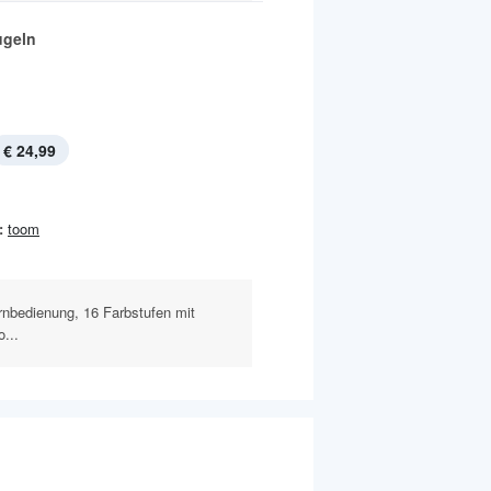
ugeln
€ 24,99
:
toom
rnbedienung, 16 Farbstufen mit
o...