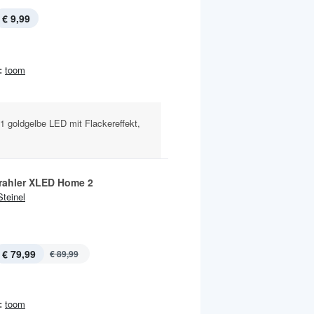
€ 9,99
:
toom
 1 goldgelbe LED mit Flackereffekt,
rahler XLED Home 2
Steinel
€ 79,99
€ 89,99
:
toom