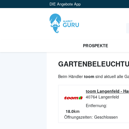
DIE Angebote App
PROSPEKTE
GARTENBELEUCHTU
Beim Händler
toom
sind aktuell alle 
toom Langenfeld
-
Ha
40764
Langenfeld
Entfernung:
18.0
km
Öffnungszeiten:
Geschlossen