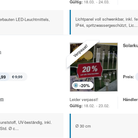
Gültig:
18.03. - 24.03.
Lichtpanel voll schwenkbar, inkl. 
verbauten LED-Leuchtmittels,
IP44, spritzwassergeschützt, Lic...
Solark
Verpasst!
m
,99
Preis:
€ 9,99
-
20
%
om
Leider verpasst!
Händler
Gültig:
18.02. - 23.02.
nststoff, UV-beständig, inkl.
Ø 30 cm
Std. Ø c...