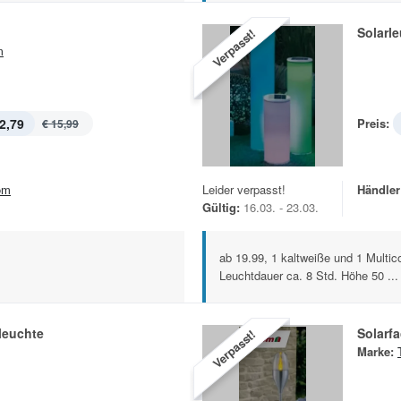
Solarl
Verpasst!
m
2,79
Preis:
€ 15,99
om
Leider verpasst!
Händler
Gültig:
16.03. - 23.03.
ab 19.99, 1 kaltweiße und 1 Multic
Leuchtdauer ca. 8 Std. Höhe 50 ...
leuchte
Solarfa
Verpasst!
Marke: