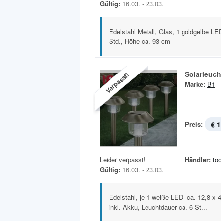
Gültig:
16.03. - 23.03.
Edelstahl Metall, Glas, 1 goldgelbe LE
Std., Höhe ca. 93 cm
Solarleuch
Verpasst!
Marke:
B1
Preis:
€ 1
Leider verpasst!
Händler:
to
Gültig:
16.03. - 23.03.
Edelstahl, je 1 weiße LED, ca. 12,8 x 
inkl. Akku, Leuchtdauer ca. 6 St...