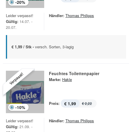
-
20
%
Leider verpasst!
Händler:
Thomas Philipps
Gültig:
14.07. -
20.07.
€ 1,99 / Stk -
versch. Sorten, 3-lagig
Feuchtes Toilettenpapier
Verpasst!
Marke:
Hakle
Preis:
€ 1,99
€ 2,22
-
10
%
Leider verpasst!
Händler:
Thomas Philipps
Gültig:
21.09. -