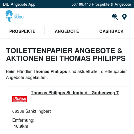
DIE Angebote App
56.199.446 Prospekte & Angebote
St
×
PROSPEKTE
ANGEBOTE
CASHBACK
Verrate uns deinen Standort um
Angebote in deiner Nähe
zu
sehen.
TOILETTENPAPIER ANGEBOTE &
AKTIONEN BEI THOMAS PHILIPPS
Standort festlegen
Beim Händler
Thomas Philipps
sind aktuell alle Toilettenpapier-
Angebote abgelaufen.
Thomas Philipps St. Ingbert
-
Grubenweg 7
66386
Sankt Ingbert
Entfernung:
10.9
km