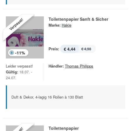
Toilettenpapier Sanft & Sicher
Verpasst!
Marke:
Hakle
Preis:
€ 4,44
€ 4,98
-
11
%
Leider verpasst!
Händler:
Thomas Philipps
Gültig:
18.07. -
24.07.
Duft & Dekor, 4-lagig 16 Rollen à 130 Blatt
Toilettenpapier