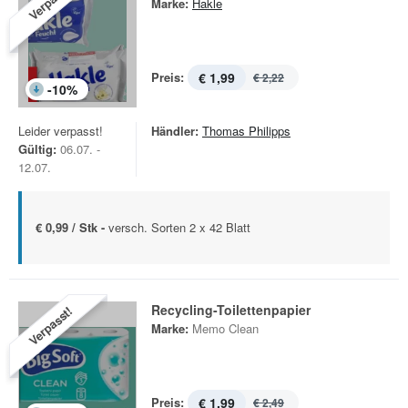
Verpasst!
Marke:
Hakle
Preis:
€ 1,99
€ 2,22
-
10
%
Leider verpasst!
Händler:
Thomas Philipps
Gültig:
06.07. -
12.07.
€ 0,99 / Stk -
versch. Sorten 2 x 42 Blatt
Recycling-Toilettenpapier
Verpasst!
Marke:
Memo Clean
Preis:
€ 1,99
€ 2,49