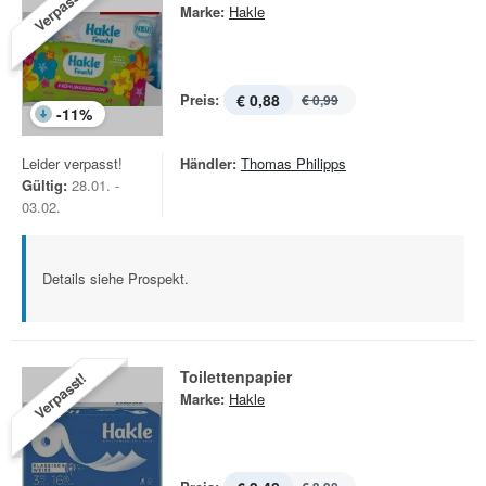
Verpasst!
Marke:
Hakle
Preis:
€ 0,88
€ 0,99
-
11
%
Leider verpasst!
Händler:
Thomas Philipps
Gültig:
28.01. -
03.02.
Details siehe Prospekt.
Toilettenpapier
Verpasst!
Marke:
Hakle