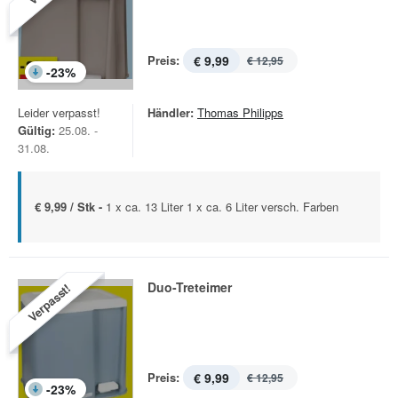
Preis:
€ 9,99
€ 12,95
-
23
%
Leider verpasst!
Händler:
Thomas Philipps
Gültig:
25.08. -
31.08.
€ 9,99 / Stk -
1 x ca. 13 Liter 1 x ca. 6 Liter versch. Farben
Duo-Treteimer
Verpasst!
Preis:
€ 9,99
€ 12,95
-
23
%