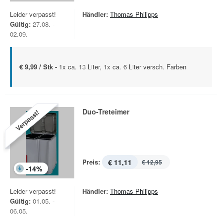
Leider verpasst!
Händler:
Thomas Philipps
Gültig:
27.08. -
02.09.
€ 9,99 / Stk -
1x ca. 13 Liter, 1x ca. 6 Liter versch. Farben
Duo-Treteimer
Verpasst!
Preis:
€ 11,11
€ 12,95
-
14
%
Leider verpasst!
Händler:
Thomas Philipps
Gültig:
01.05. -
06.05.