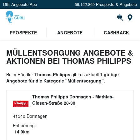
DIE Angebote App
56.122.869 Prospekte & Angebote
St
PROSPEKTE
ANGEBOTE
CASHBACK
MÜLLENTSORGUNG ANGEBOTE &
AKTIONEN BEI THOMAS PHILIPPS
Beim Händler
Thomas Philipps
gibt es aktuell
1 gültige
Angebote für die Kategorie "Müllentsorgung"
.
Thomas Philipps Dormagen
-
Mathias-
Giesen-Straße 28-30
41540
Dormagen
Entfernung:
14.9
km