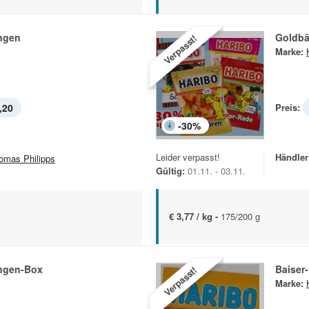
ngen
Goldbä
Verpasst!
Marke:
,20
Preis:
-
30
%
Leider verpasst!
Händler
omas Philipps
Gültig:
01.11. - 03.11.
€ 3,77 / kg -
175/200 g
ngen-Box
Baiser-
Verpasst!
Marke: