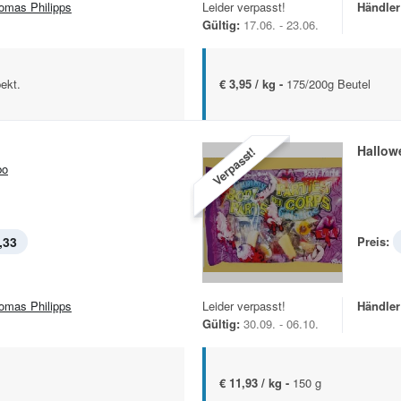
omas Philipps
Leider verpasst!
Händler
Gültig:
17.06. - 23.06.
ekt.
€ 3,95 / kg -
175/200g Beutel
Hallow
Verpasst!
bo
,33
Preis:
omas Philipps
Leider verpasst!
Händler
Gültig:
30.09. - 06.10.
€ 11,93 / kg -
150 g