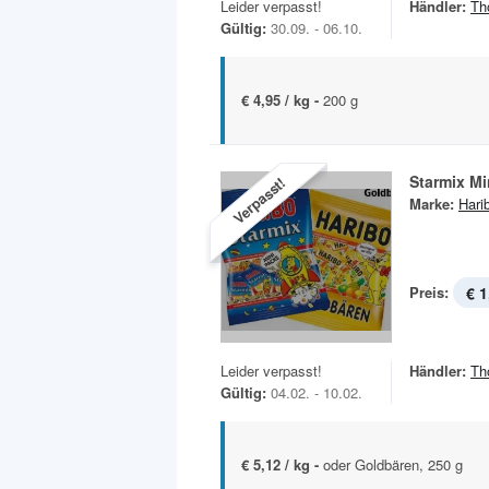
Leider verpasst!
Händler:
Th
Gültig:
30.09. - 06.10.
€ 4,95 / kg -
200 g
Starmix Mi
Verpasst!
Marke:
Hari
Preis:
€ 1
Leider verpasst!
Händler:
Th
Gültig:
04.02. - 10.02.
€ 5,12 / kg -
oder Goldbären, 250 g