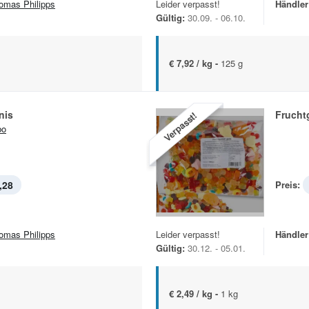
omas Philipps
Leider verpasst!
Händler
Gültig:
30.09. - 06.10.
€ 7,92 / kg -
125 g
nis
Frucht
Verpasst!
bo
,28
Preis:
omas Philipps
Leider verpasst!
Händler
Gültig:
30.12. - 05.01.
€ 2,49 / kg -
1 kg