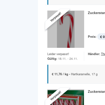
Zuckersta
Verpasst!
Preis:
€ 0
Leider verpasst!
Händler:
Th
Gültig:
18.11. - 24.11.
€ 11,76 / kg -
Hartkaramelle, 17 g
Zuckersta
Verpasst!