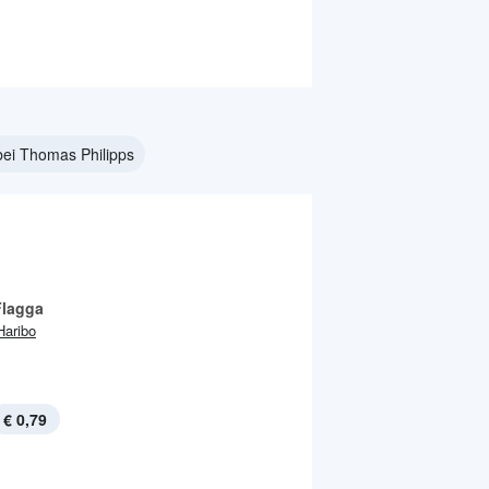
 bei Thomas Philipps
Flagga
Haribo
€ 0,79