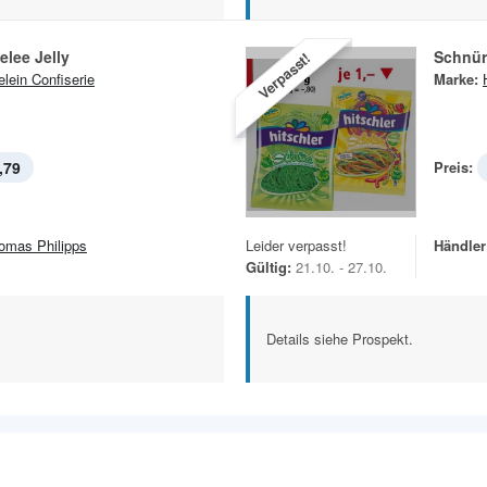
lee Jelly
Schnür
Verpasst!
elein Confiserie
Marke:
,79
Preis:
omas Philipps
Leider verpasst!
Händler
Gültig:
21.10. - 27.10.
Details siehe Prospekt.