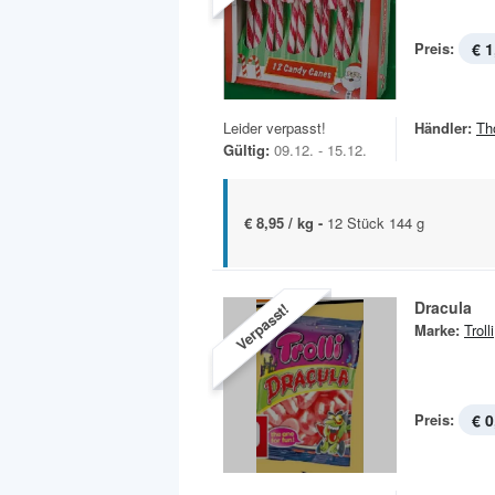
Preis:
€ 1
Leider verpasst!
Händler:
Th
Gültig:
09.12. - 15.12.
€ 8,95 / kg -
12 Stück 144 g
Dracula
Verpasst!
Marke:
Trolli
Preis:
€ 0