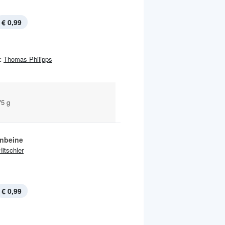
€ 0,99
:
Thomas Philipps
5 g
nbeine
Hitschler
€ 0,99