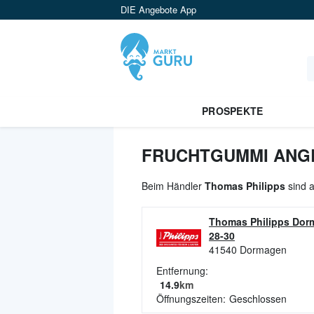
DIE Angebote App
PROSPEKTE
FRUCHTGUMMI ANGE
Beim Händler
Thomas Philipps
sind a
Thomas Philipps Dor
28-30
41540
Dormagen
Entfernung:
14.9
km
Öffnungszeiten:
Geschlossen