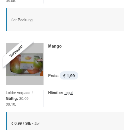
04.08.
2er Packung
Mango
Verpasst!
Preis:
€ 1,99
Leider verpasst!
Händler:
tegut
Gültig:
30.09. -
06.10.
€ 0,99 / Stk -
2er