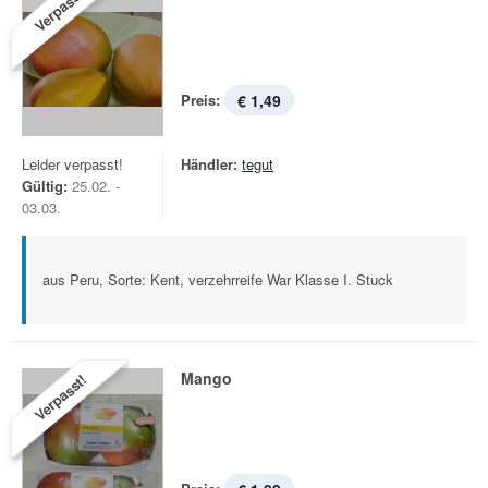
Verpasst!
Preis:
€ 1,49
Leider verpasst!
Händler:
tegut
Gültig:
25.02. -
03.03.
aus Peru, Sorte: Kent, verzehrreife War Klasse I. Stuck
Mango
Verpasst!