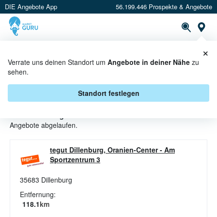
DIE Angebote App
56.199.446 Prospekte & Angebote
St
×
PROSPEKTE
ANGEBOTE
CASHBACK
Verrate uns deinen Standort um
Angebote in deiner Nähe
zu
sehen.
EXOTISCHE FRÜCHTE ANGEBOTE
& AKTIONEN BEI TEGUT
Standort festlegen
Beim Händler
tegut
sind aktuell alle Exotische Früchte-
Angebote abgelaufen.
tegut Dillenburg, Oranien-Center
-
Am
Sportzentrum 3
35683
Dillenburg
Entfernung:
118.1
km