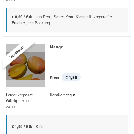
€ 0,99 / Stk -
aus Peru, Sorte: Kent, Klasse II, vorgereifte
Früchte , 2er-Packung
Mango
Verpasst!
Preis:
€ 1,99
Leider verpasst!
Händler:
tegut
Gültig:
18.11. -
24.11.
€ 1,99 / Stk -
Stück