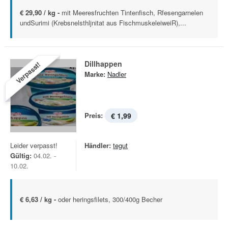
€ 29,90 / kg -
mit Meeresfruchten Tintenfisch, Rfesengarnelen
undSurimi (Krebsnelsthljnitat aus FischmuskeleiweiR),...
Dillhappen
Verpasst!
Marke:
Nadler
Preis:
€ 1,99
Leider verpasst!
Händler:
tegut
Gültig:
04.02. -
10.02.
€ 6,63 / kg -
oder heringsfilets, 300/400g Becher