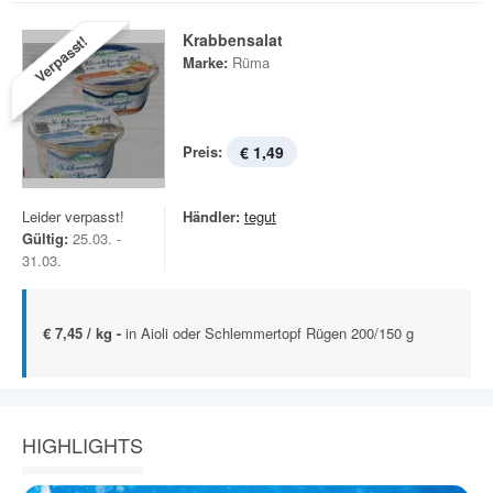
Krabbensalat
Verpasst!
Marke:
Rüma
Preis:
€ 1,49
Leider verpasst!
Händler:
tegut
Gültig:
25.03. -
31.03.
€ 7,45 / kg -
in Aioli oder Schlemmertopf Rügen 200/150 g
HIGHLIGHTS