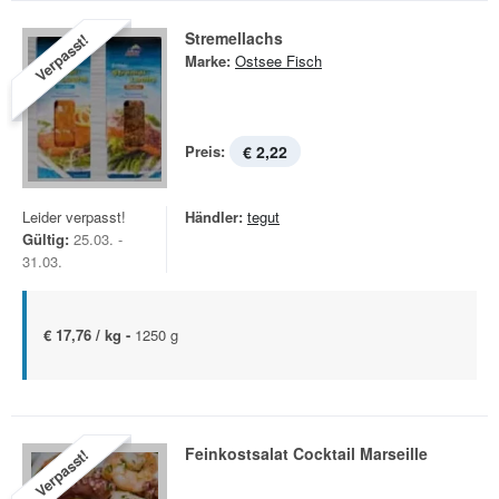
Stremellachs
Verpasst!
Marke:
Ostsee Fisch
Preis:
€ 2,22
Leider verpasst!
Händler:
tegut
Gültig:
25.03. -
31.03.
€ 17,76 / kg -
1250 g
Feinkostsalat Cocktail Marseille
Verpasst!