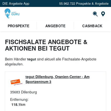
DIE Angebote App
55.962.722 Prospekte & Angebote
St
×
PROSPEKTE
ANGEBOTE
CASHBACK
Verrate uns deinen Standort um
Angebote in deiner Nähe
zu
sehen.
FISCHSALATE ANGEBOTE &
AKTIONEN BEI TEGUT
Standort festlegen
Beim Händler
tegut
sind aktuell alle Fischsalate-Angebote
abgelaufen.
tegut Dillenburg, Oranien-Center
-
Am
Sportzentrum 3
35683
Dillenburg
Entfernung:
118.1
km