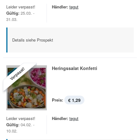
Leider verpasst!
Händler:
tegut
Gültig:
25.03. -
31.03.
Details siehe Prospekt
Heringssalat Konfetti
Verpasst!
Preis:
€ 1,29
Leider verpasst!
Händler:
tegut
Gültig:
04.02. -
10.02.