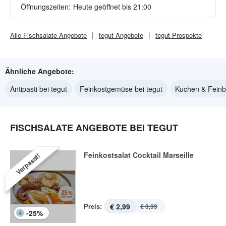
Öffnungszeiten:
Heute geöffnet bis 21:00
Alle
Fischsalate
Angebote
tegut
Angebote
tegut
Prospekte
Ähnliche Angebote:
Antipasti bei tegut
Feinkostgemüse bei tegut
Kuchen & Feinb
FISCHSALATE ANGEBOTE BEI TEGUT
Feinkostsalat Cocktail Marseille
Verpasst!
Preis:
€ 2,99
€ 3,99
-
25
%