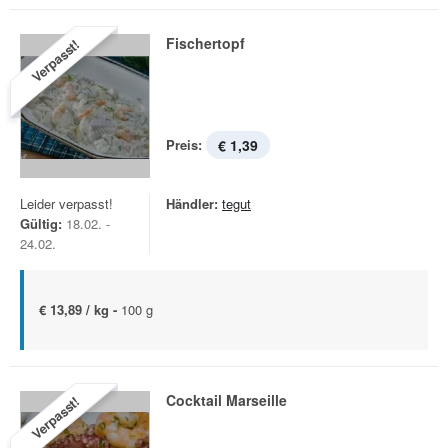
Fischertopf
Verpasst!
Preis:
€ 1,39
Leider verpasst!
Händler:
tegut
Gültig:
18.02. -
24.02.
€ 13,89 / kg -
100 g
Cocktail Marseille
Verpasst!