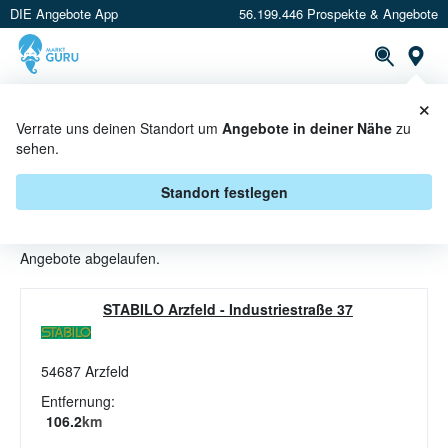
DIE Angebote App
56.199.446 Prospekte & Angebote
St
×
PROSPEKTE
ANGEBOTE
CASHBACK
Verrate uns deinen Standort um
Angebote in deiner Nähe
zu
sehen.
SANITÄR ANGEBOTE & AKTIONEN
BEI STABILO-FACHMARKT
Standort festlegen
Beim Händler
Stabilo-Fachmarkt
sind aktuell alle Sanitär-
Angebote abgelaufen.
STABILO Arzfeld
-
Industriestraße 37
54687
Arzfeld
Entfernung:
106.2
km