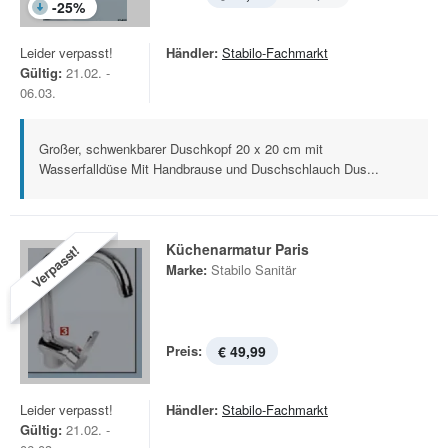
-
25
%
Leider verpasst!
Händler:
Stabilo-Fachmarkt
Gültig:
21.02. -
06.03.
Großer, schwenkbarer Duschkopf 20 x 20 cm mit
Wasserfalldüse Mit Handbrause und Duschschlauch Dus...
Küchenarmatur Paris
Verpasst!
Marke:
Stabilo Sanitär
Preis:
€ 49,99
Leider verpasst!
Händler:
Stabilo-Fachmarkt
Gültig:
21.02. -