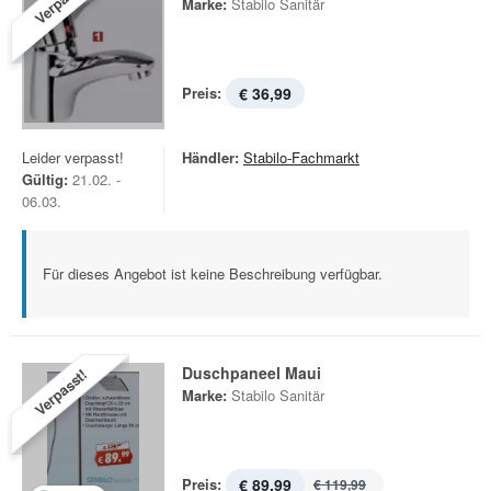
Verpasst!
Marke:
Stabilo Sanitär
Preis:
€ 36,99
Leider verpasst!
Händler:
Stabilo-Fachmarkt
Gültig:
21.02. -
06.03.
Für dieses Angebot ist keine Beschreibung verfügbar.
Duschpaneel Maui
Verpasst!
Marke:
Stabilo Sanitär
Preis:
€ 89,99
€ 119,99