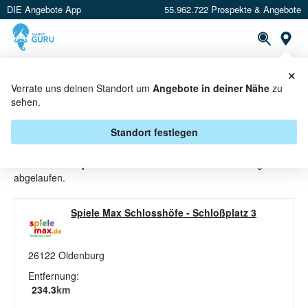
DIE Angebote App
55.962.722 Prospekte & Angebote
St
×
PROSPEKTE
ANGEBOTE
CASHBACK
Verrate uns deinen Standort um
Angebote in deiner Nähe
zu
sehen.
BAUSTEINE ANGEBOTE &
AKTIONEN BEI SPIELE MAX
Standort festlegen
Beim Händler
Spiele Max
sind aktuell alle Bausteine-Angebote
abgelaufen.
Spiele Max Schlosshöfe
-
Schloßplatz 3
26122
Oldenburg
Entfernung:
234.3
km