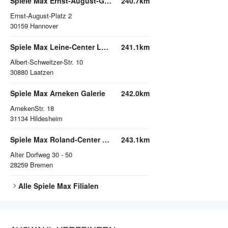
Spiele Max Ernst-August-Galerie Hannover
240.7km
Ernst-August-Platz 2
30159
Hannover
Spiele Max Leine-Center Laatzen
241.1km
Albert-Schweitzer-Str. 10
30880
Laatzen
Spiele Max Arneken Galerie
242.0km
ArnekenStr. 18
31134
Hildesheim
Spiele Max Roland-Center Bremen
243.1km
Alter Dorfweg 30 - 50
28259
Bremen
Alle
Spiele Max
Filialen