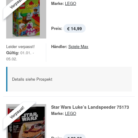
Verpasst!
Marke:
LEGO
Preis:
€ 14,99
Leider verpasst!
Händler:
Spiele Max
Gültig:
01.01. -
05.02.
Details siehe Prospekt
Star Wars Luke’s Landspeeder 75173
Verpasst!
Marke:
LEGO