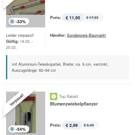
Preis:
€ 11,95
€ 17,95
-
33
%
Leider verpasst!
Händler:
Sonderpreis-Baumarkt
Gültig:
18.02. -
25.02.
mit Aluminium-Teleskopstiel, Breite: ca. 9 cm, verzinkt,
Auszugslänge: 62–94 cm
Verpasst!
Top Rabatt
Blumenzwiebelpflanzer
Preis:
€ 2,99
€ 6,49
-
54
%