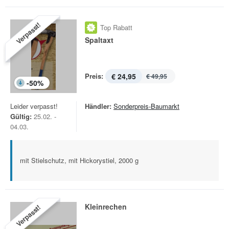
Verpasst!
Top Rabatt
Spaltaxt
Preis:
€ 24,95
€ 49,95
-
50
%
Leider verpasst!
Händler:
Sonderpreis-Baumarkt
Gültig:
25.02. -
04.03.
mit Stielschutz, mit Hickorystiel, 2000 g
Kleinrechen
Verpasst!