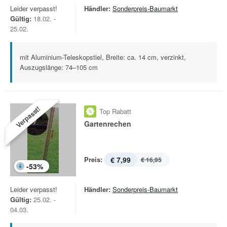
Leider verpasst!
Händler:
Sonderpreis-Baumarkt
Gültig:
18.02. -
25.02.
mit Aluminium-Teleskopstiel, Breite: ca. 14 cm, verzinkt,
Auszugslänge: 74–105 cm
Verpasst!
Top Rabatt
Gartenrechen
Preis:
€ 7,99
€ 16,95
-
53
%
Leider verpasst!
Händler:
Sonderpreis-Baumarkt
Gültig:
25.02. -
04.03.