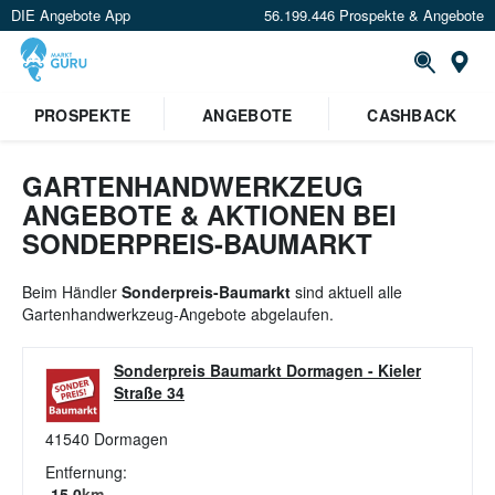
DIE Angebote App
56.199.446 Prospekte & Angebote
St
×
PROSPEKTE
ANGEBOTE
CASHBACK
Verrate uns deinen Standort um
Angebote in deiner Nähe
zu
sehen.
GARTENHANDWERKZEUG
ANGEBOTE & AKTIONEN BEI
Standort festlegen
SONDERPREIS-BAUMARKT
Beim Händler
Sonderpreis-Baumarkt
sind aktuell alle
Gartenhandwerkzeug-Angebote abgelaufen.
Sonderpreis Baumarkt Dormagen
-
Kieler
Straße 34
41540
Dormagen
Entfernung:
15.0
km