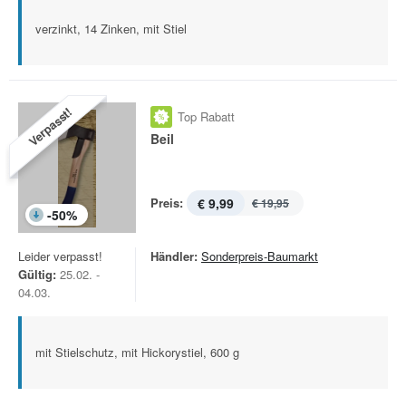
verzinkt, 14 Zinken, mit Stiel
Verpasst!
Top Rabatt
Beil
Preis:
€ 9,99
€ 19,95
-
50
%
Leider verpasst!
Händler:
Sonderpreis-Baumarkt
Gültig:
25.02. -
04.03.
mit Stielschutz, mit Hickorystiel, 600 g