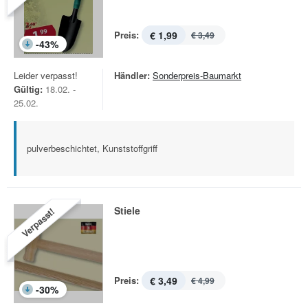
Preis:
€ 1,99
€ 3,49
-
43
%
Leider verpasst!
Händler:
Sonderpreis-Baumarkt
Gültig:
18.02. -
25.02.
pulverbeschichtet, Kunststoffgriff
Stiele
Verpasst!
Preis:
€ 3,49
€ 4,99
-
30
%