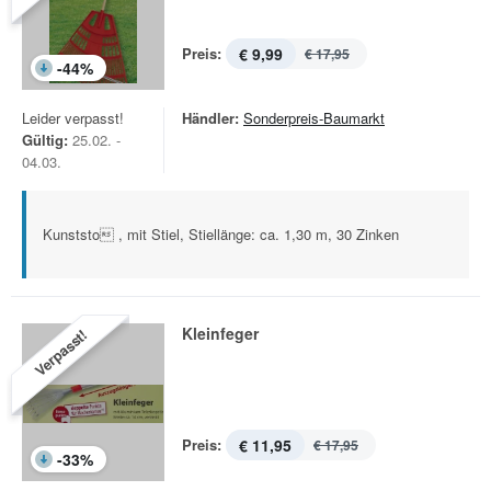
Preis:
€ 9,99
€ 17,95
-
44
%
Leider verpasst!
Händler:
Sonderpreis-Baumarkt
Gültig:
25.02. -
04.03.
Kunststo , mit Stiel, Stiellänge: ca. 1,30 m, 30 Zinken
Kleinfeger
Verpasst!
Preis:
€ 11,95
€ 17,95
-
33
%