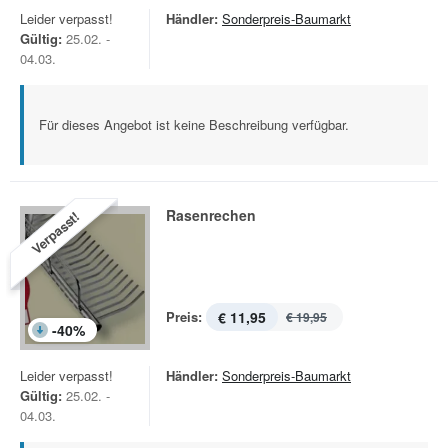
Leider verpasst!
Händler:
Sonderpreis-Baumarkt
Gültig:
25.02. -
04.03.
Für dieses Angebot ist keine Beschreibung verfügbar.
Rasenrechen
Verpasst!
Preis:
€ 11,95
€ 19,95
-
40
%
Leider verpasst!
Händler:
Sonderpreis-Baumarkt
Gültig:
25.02. -
04.03.