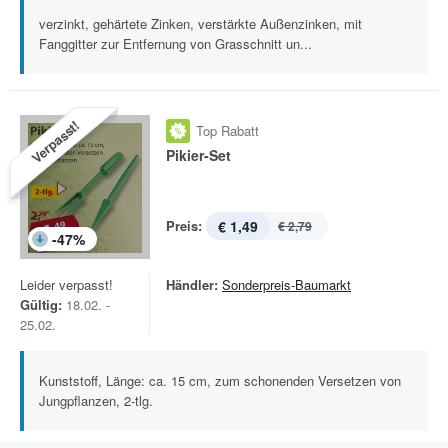
verzinkt, gehärtete Zinken, verstärkte Außenzinken, mit
Fanggitter zur Entfernung von Grasschnitt un...
Verpasst!
Top Rabatt
Pikier-Set
Preis:
€ 1,49
€ 2,79
-
47
%
Leider verpasst!
Händler:
Sonderpreis-Baumarkt
Gültig:
18.02. -
25.02.
Kunststoff, Länge: ca. 15 cm, zum schonenden Versetzen von
Jungpflanzen, 2-tlg.