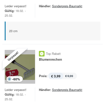
Leider verpasst!
Händler:
Sonderpreis-Baumarkt
Gültig:
18.02. -
25.02.
23 cm
Verpasst!
Top Rabatt
Blumenrechen
Preis:
€ 3,99
€ 9,99
-
60
%
Leider verpasst!
Händler:
Sonderpreis-Baumarkt
Gültig:
18.02. -
25.02.