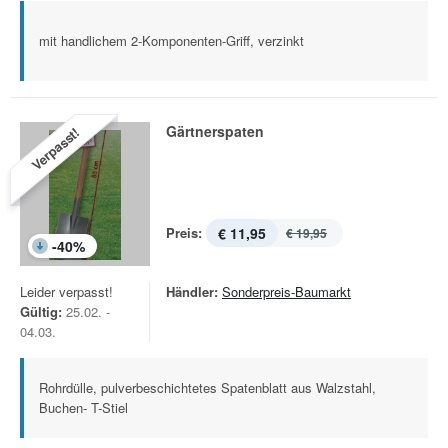
mit handlichem 2-Komponenten-Griff, verzinkt
Gärtnerspaten
Verpasst!
Preis:
€ 11,95
€ 19,95
-
40
%
Leider verpasst!
Händler:
Sonderpreis-Baumarkt
Gültig:
25.02. -
04.03.
Rohrdülle, pulverbeschichtetes Spatenblatt aus Walzstahl,
Buchen- T-Stiel