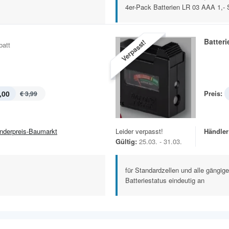
4er-Pack Batterien LR 03 AAA 1,- S
Batteri
Verpasst!
batt
,00
Preis:
€ 3,99
nderpreis-Baumarkt
Leider verpasst!
Händler
Gültig:
25.03. - 31.03.
für Standardzellen und alle gängige
Batteriestatus eindeutig an