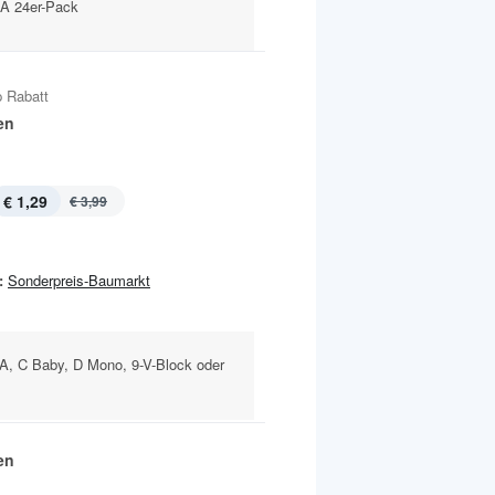
A 24er-Pack
 Rabatt
en
€ 1,29
€ 3,99
:
Sonderpreis-Baumarkt
A, C Baby, D Mono, 9-V-Block oder
en