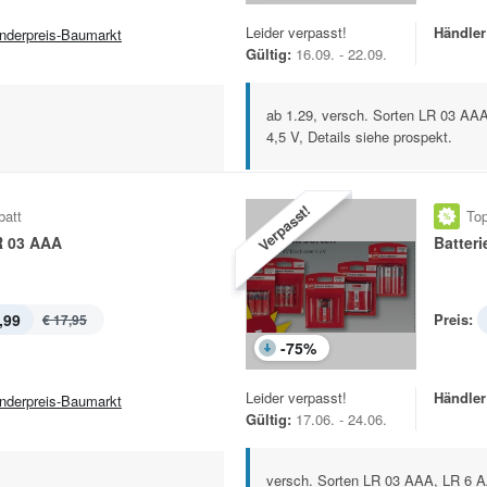
Leider verpasst!
Händler
nderpreis-Baumarkt
Gültig:
16.09. - 22.09.
ab 1.29, versch. Sorten LR 03 AA
4,5 V, Details siehe prospekt.
Verpasst!
batt
Top
R 03 AAA
Batteri
,99
Preis:
€ 17,95
-
75
%
Leider verpasst!
Händler
nderpreis-Baumarkt
Gültig:
17.06. - 24.06.
versch. Sorten LR 03 AAA, LR 6 A