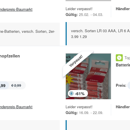
Leider verpasst!
Händler
nderpreis-Baumarkt
Gültig:
25.02. - 04.03.
versch. Sorten LR 03 AAA, LR 6 AA
ne-Batterien, versch. Sorten, 2er-
3.99 1.29
nopfzellen
Verpasst!
Top
Batteri
,99
Preis:
€ 2,99
-
61
%
nderpreis-Baumarkt
Leider verpasst!
Händler
Gültig:
16.09. - 22.09.