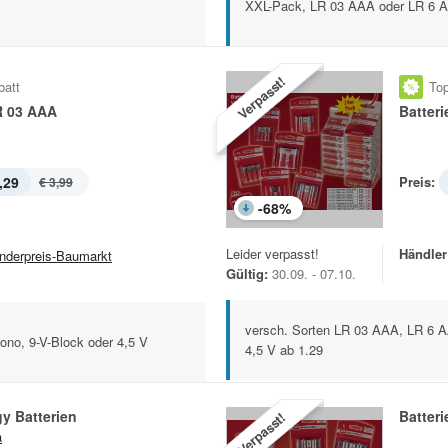
XXL-Pack, LR 03 AAA oder LR 6 A
Verpasst!
batt
Top
R 03 AAA
Batteri
,29
Preis:
€ 3,99
-
68
%
Leider verpasst!
Händler
nderpreis-Baumarkt
Gültig:
30.09. - 07.10.
versch. Sorten LR 03 AAA, LR 6 A
ono, 9-V-Block oder 4,5 V
4,5 V ab 1.29
y Batterien
Batteri
Verpasst!
a