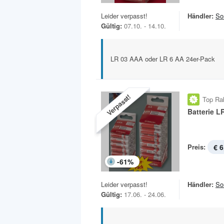
Leider verpasst!
Händler:
So
Gültig:
07.10. - 14.10.
LR 03 AAA oder LR 6 AA 24er-Pack
Verpasst!
Top Ra
Batterie L
Preis:
€ 6
-
61
%
Leider verpasst!
Händler:
So
Gültig:
17.06. - 24.06.