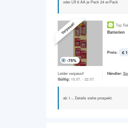
oder LR 6 AA je Pack 24 er-Pack
Verpasst!
Top Ra
Batterien
Preis:
€ 1
-
75
%
Leider verpasst!
Händler:
So
Gültig:
15.07. - 22.07.
ab 1.-, Details siehe prospekt.