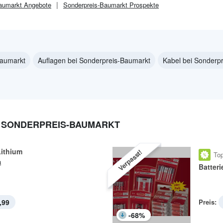
aumarkt
Angebote
Sonderpreis-Baumarkt
Prospekte
Baumarkt
Auflagen bei Sonderpreis-Baumarkt
Kabel bei Sonderp
I SONDERPREIS-BAUMARKT
Lithium
Verpasst!
Top
a
Batteri
,99
Preis:
-
68
%