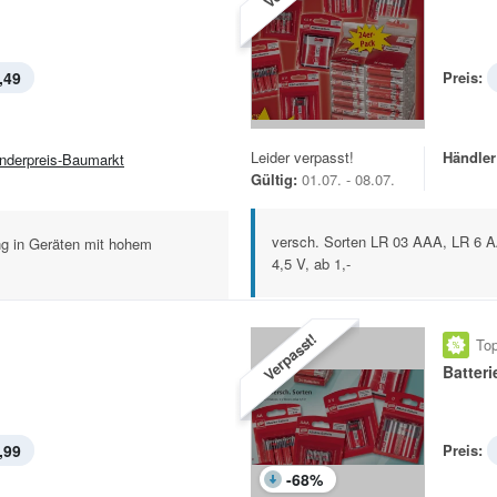
,49
Preis:
Leider verpasst!
Händler
nderpreis-Baumarkt
Gültig:
01.07. - 08.07.
versch. Sorten LR 03 AAA, LR 6 A
ung in Geräten mit hohem
4,5 V, ab 1,-
Verpasst!
Top
Batteri
,99
Preis:
-
68
%