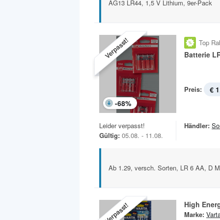
AG13 LR44, 1,5 V Lithium, 9er-Pack
Verpasst!
Top Ra
Batterie L
Preis:
€ 1
-
68
%
Leider verpasst!
Händler:
So
Gültig:
05.08. - 11.08.
Ab 1.29, versch. Sorten, LR 6 AA, D M
High Energ
Verpasst!
Marke:
Vart