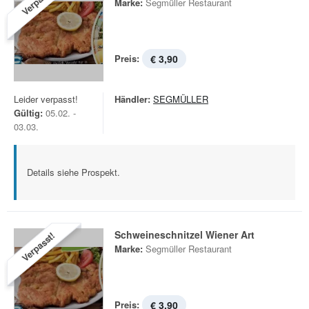
Verpasst!
Marke:
Segmüller Restaurant
Preis:
€ 3,90
Leider verpasst!
Händler:
SEGMÜLLER
Gültig:
05.02. -
03.03.
Details siehe Prospekt.
Schweineschnitzel Wiener Art
Verpasst!
Marke:
Segmüller Restaurant
Preis:
€ 3,90