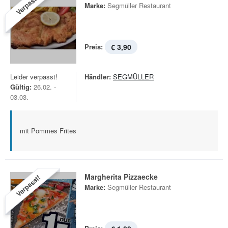
Verpasst!
Marke:
Segmüller Restaurant
Preis:
€ 3,90
Leider verpasst!
Händler:
SEGMÜLLER
Gültig:
26.02. -
03.03.
mit Pommes Frites
Margherita Pizzaecke
Verpasst!
Marke:
Segmüller Restaurant