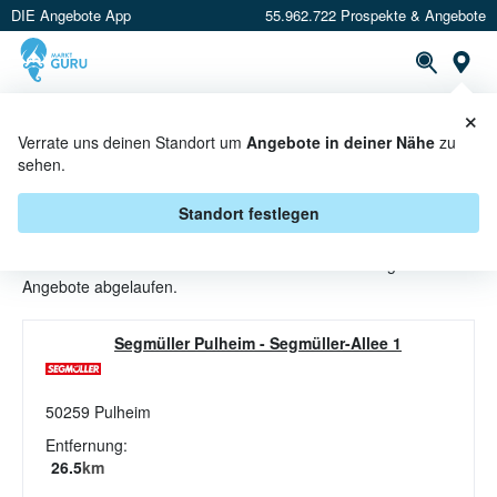
DIE Angebote App
55.962.722 Prospekte & Angebote
St
×
PROSPEKTE
ANGEBOTE
CASHBACK
Verrate uns deinen Standort um
Angebote in deiner Nähe
zu
sehen.
ESSENSGUTSCHEINE ANGEBOTE
& AKTIONEN BEI SEGMÜLLER
Standort festlegen
Beim Händler
SEGMÜLLER
sind aktuell alle Essensgutscheine-
Angebote abgelaufen.
Segmüller Pulheim
-
Segmüller-Allee 1
50259
Pulheim
Entfernung:
26.5
km