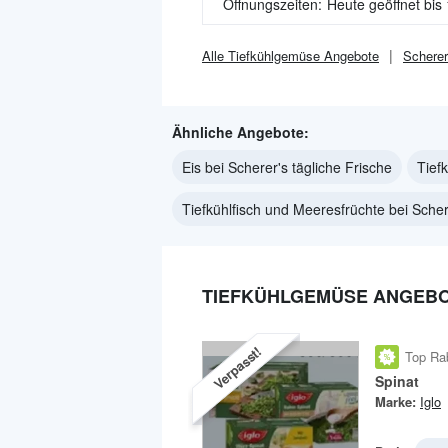
Öffnungszeiten:
Heute geöffnet bis
Alle
Tiefkühlgemüse
Angebote
Scherer
Ähnliche Angebote:
Eis bei Scherer's tägliche Frische
Tief
Tiefkühlfisch und Meeresfrüchte bei Scher
TIEFKÜHLGEMÜSE ANGEBOT
Verpasst!
Top Ra
Spinat
Marke:
Iglo