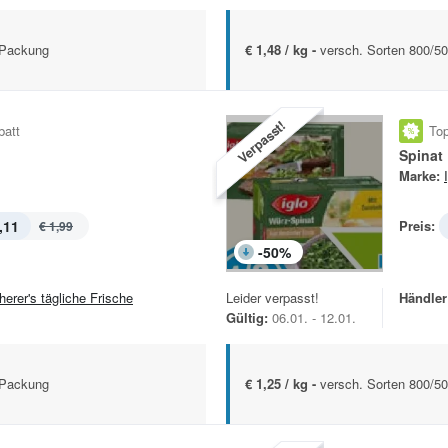
 Packung
€ 1,48 / kg -
versch. Sorten 800/5
Verpasst!
batt
Top
Spinat
Marke:
,11
Preis:
€ 1,99
-
50
%
herer's tägliche Frische
Leider verpasst!
Händler
Gültig:
06.01. - 12.01.
 Packung
€ 1,25 / kg -
versch. Sorten 800/5