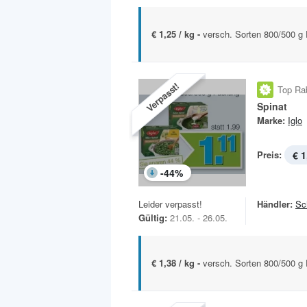
€ 1,25 / kg -
versch. Sorten 800/500 g
Verpasst!
Top Ra
Spinat
Marke:
Iglo
Preis:
€ 1
-
44
%
Leider verpasst!
Händler:
Sc
Gültig:
21.05. - 26.05.
€ 1,38 / kg -
versch. Sorten 800/500 g