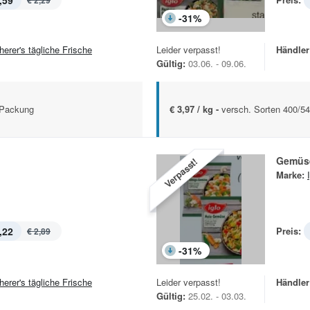
,59
€ 2,29
-
31
%
herer's tägliche Frische
Leider verpasst!
Händler
Gültig:
03.06. - 09.06.
 Packung
€ 3,97 / kg -
versch. Sorten 400/5
Gemüse
Verpasst!
Marke:
,22
Preis:
€ 2,89
-
31
%
herer's tägliche Frische
Leider verpasst!
Händler
Gültig:
25.02. - 03.03.