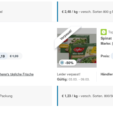
el
€ 2,48 / kg -
versch. Sorten 800 g 
Verpasst!
Top
Spinat
Marke:
,19
Preis:
€ 1,99
-
50
%
herer's tägliche Frische
Leider verpasst!
Händler
Gültig:
03.03. - 09.03.
 Packung
€ 1,23 / kg -
versch. Sorten. 800/