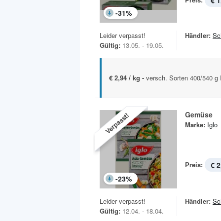
€ 1
-
31
%
Leider verpasst!
Händler:
Sc
Gültig:
13.05. - 19.05.
€ 2,94 / kg -
versch. Sorten 400/540 g
Gemüse
Verpasst!
Marke:
Iglo
Preis:
€ 2
-
23
%
Leider verpasst!
Händler:
Sc
Gültig:
12.04. - 18.04.