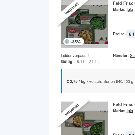
Feld Fris
Verpasst!
Marke:
Iglo
Preis:
€ 1
-
35
%
Leider verpasst!
Händler:
Sc
Gültig:
18.11. - 24.11.
€ 2,75 / kg -
versch. Sorten 540/400 g
Feld Fris
Verpasst!
Marke:
Iglo
Preis: