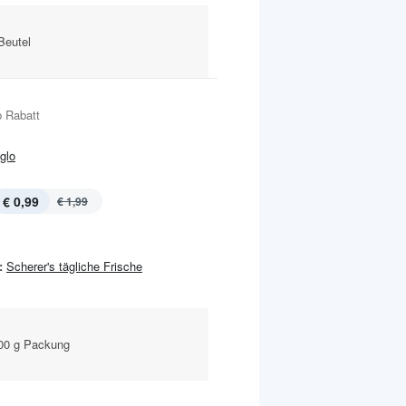
Beutel
 Rabatt
Iglo
€ 0,99
€ 1,99
:
Scherer's tägliche Frische
500 g Packung