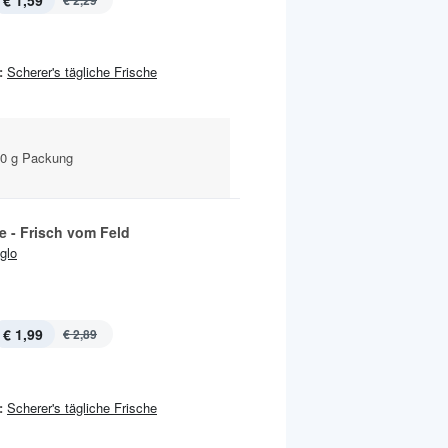
€ 1,59
€ 2,29
:
Scherer's tägliche Frische
40 g Packung
 - Frisch vom Feld
Iglo
€ 1,99
€ 2,89
:
Scherer's tägliche Frische