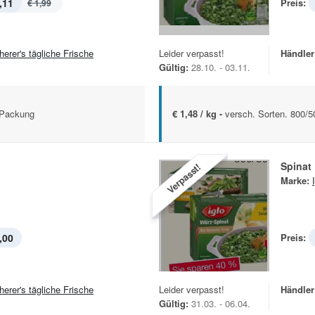
,11
Preis:
€ 1,99
herer's tägliche Frische
Leider verpasst!
Händler
Gültig:
28.10. - 03.11.
 Packung
€ 1,48 / kg -
versch. Sorten. 800/
Spinat
Verpasst!
Marke:
,00
Preis:
herer's tägliche Frische
Leider verpasst!
Händler
Gültig:
31.03. - 06.04.