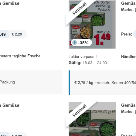
ch Gemüse
Gemüse
Verpasst!
Marke:
,49
Preis:
€ 2,29
-
35
%
herer's tägliche Frische
Leider verpasst!
Händler
Gültig:
18.03. - 24.03.
 Packung
€ 2,75 / kg -
versch. Sorten 400/5
ch Gemüse
Gemüse
Verpasst!
Marke:
Preis: