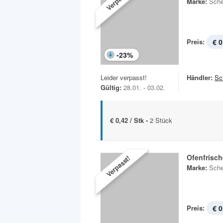
Marke:
Sche
Preis:
€ 0
-
23
%
Leider verpasst!
Händler:
Sc
Gültig:
28.01. - 03.02.
€ 0,42 / Stk -
2 Stück
Ofenfrisc
Verpasst!
Marke:
Sche
Preis:
€ 0