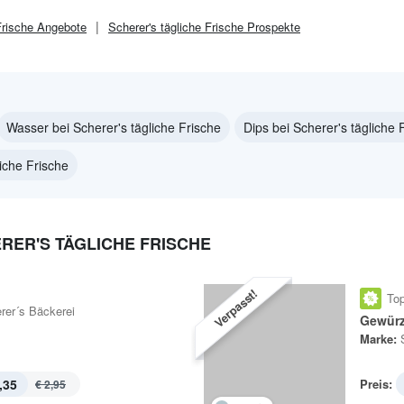
Frische
Angebote
Scherer's tägliche Frische
Prospekte
Wasser bei Scherer's tägliche Frische
Dips bei Scherer's tägliche 
iche Frische
RER'S TÄGLICHE FRISCHE
Verpasst!
Top
rer´s Bäckerei
Gewürz
Marke:
,35
Preis:
€ 2,95