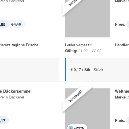
rer´s Bäckerei
Marke:
,85
Preis:
€ 1,10
herer's tägliche Frische
Leider verpasst!
Händler
Gültig:
21.02. - 22.02.
€ 0,17 / Stk -
Stück
he Bäckersemmel
Weltme
Verpasst!
rer´s Bäckerei
Marke:
,17
Preis:
-
23
%