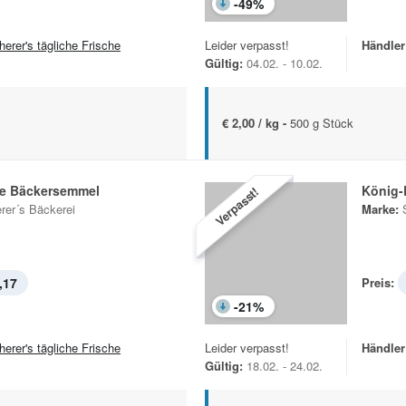
-
49
%
herer's tägliche Frische
Leider verpasst!
Händler
Gültig:
04.02. - 10.02.
€ 2,00 / kg -
500 g Stück
he Bäckersemmel
König-
Verpasst!
rer´s Bäckerei
Marke:
,17
Preis:
-
21
%
herer's tägliche Frische
Leider verpasst!
Händler
Gültig:
18.02. - 24.02.