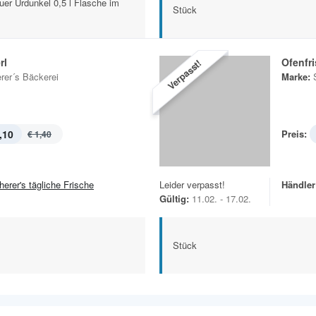
uer Urdunkel 0,5 l Flasche im
Stück
rl
Ofenfr
Verpasst!
rer´s Bäckerei
Marke:
,10
Preis:
€ 1,40
herer's tägliche Frische
Leider verpasst!
Händler
Gültig:
11.02. - 17.02.
Stück