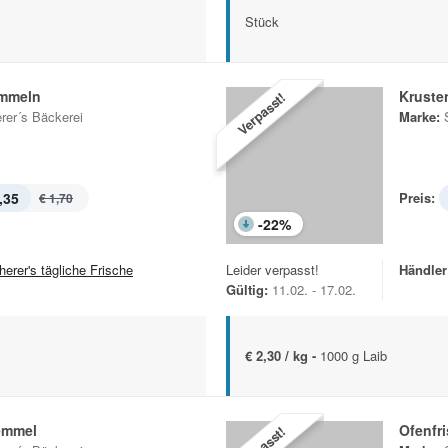
Stück
emmeln
Kruste
Verpasst!
rer´s Bäckerei
Marke:
,35
Preis:
€ 1,70
-
22
%
herer's tägliche Frische
Leider verpasst!
Händler
Gültig:
11.02. - 17.02.
€ 2,30 / kg -
1000 g Laib
semmel
Ofenfr
Verpasst!