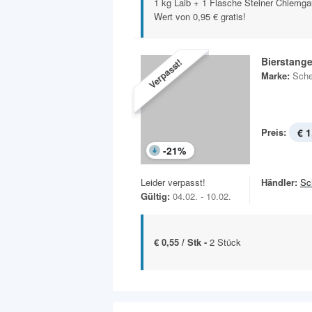
1 kg Laib + 1 Flasche Steiner Chiemga
Wert von 0,95 € gratis!
Bierstange
Verpasst!
Marke:
Sche
Preis:
€ 1
-
21
%
Leider verpasst!
Händler:
Sc
Gültig:
04.02. - 10.02.
€ 0,55 / Stk -
2 Stück