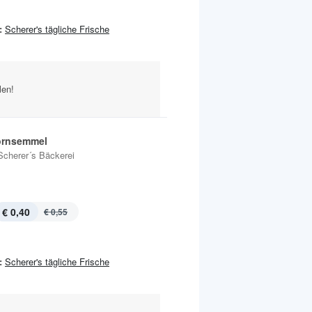
:
Scherer's tägliche Frische
len!
ornsemmel
Scherer´s Bäckerei
€ 0,40
€ 0,55
:
Scherer's tägliche Frische