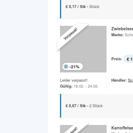
€ 0,17 / Stk -
Stück
Zwiebels
Verpasst!
Marke:
Sche
Preis:
€ 1
-
21
%
Leider verpasst!
Händler:
Sc
Gültig:
18.02. - 24.02.
€ 0,67 / Stk -
2 Stück
Kartoffel
Verpasst!