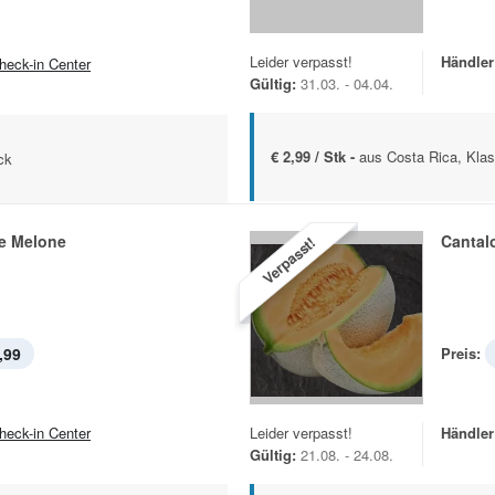
Leider verpasst!
Händler
heck-in Center
Gültig:
31.03. - 04.04.
€ 2,99 / Stk -
aus Costa Rica, Klas
ck
e Melone
Cantal
Verpasst!
,99
Preis:
heck-in Center
Leider verpasst!
Händler
Gültig:
21.08. - 24.08.