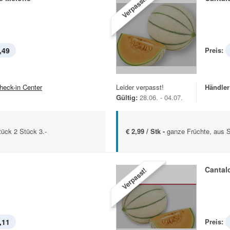
Verpasst!
,49
Preis:
heck-in Center
Leider verpasst!
Händler
Gültig:
28.06. - 04.07.
tück 2 Stück 3.-
€ 2,99 / Stk -
ganze Früchte, aus S
Cantal
Verpasst!
,11
Preis: