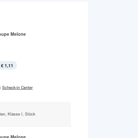
oupe Melone
€ 1,11
:
Scheck-in Center
ien, Klasse I, Stück
oupe Melone