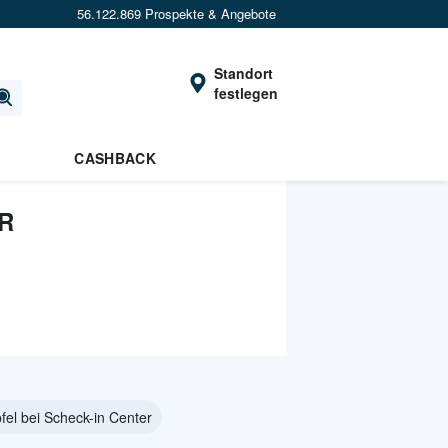
56.122.869 Prospekte & Angebote
Standort
festlegen
CASHBACK
R
fel bei Scheck-in Center