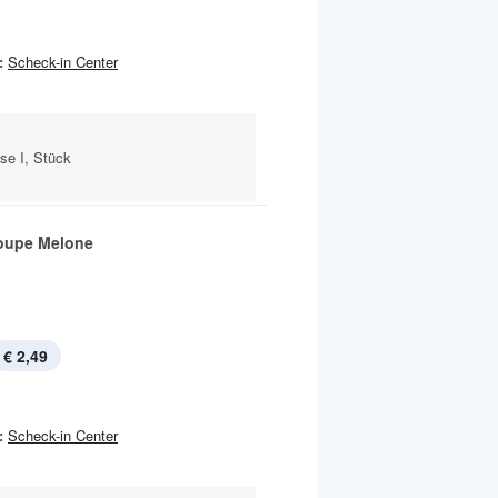
:
Scheck-in Center
se I, Stück
oupe Melone
€ 2,49
:
Scheck-in Center