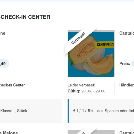
SCHECK-IN CENTER
one
Cantal
Verpasst!
,49
Preis:
heck-in Center
Leider verpasst!
Händler
Gültig:
28.06. - 29.06.
 Klasse I, Stück
€ 1,11 / Stk -
aus Spanien oder Ital
e Melone
Cantal