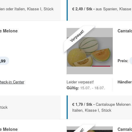
n oder Italien, Klasse I, Stück
€ 2,49 / Stk -
aus Spanien, Klasse 
e Melone
Cantal
Verpasst!
,99
Preis:
heck-in Center
Leider verpasst!
Händler
Gültig:
15.07. - 18.07.
€ 1,79 / Stk -
Cantaloupe Melonen 
Stück
Italien, Klasse I, Stück
e Melone
Cantal