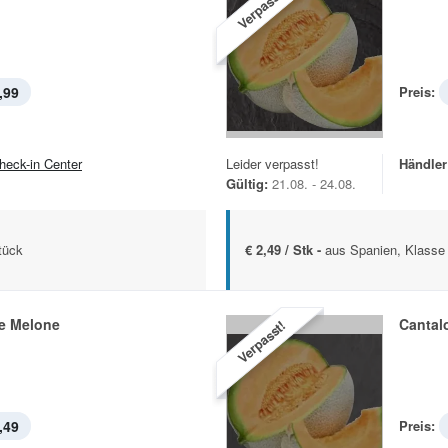
Verpasst!
,99
Preis:
heck-in Center
Leider verpasst!
Händler
Gültig:
21.08. - 24.08.
tück
€ 2,49 / Stk -
aus Spanien, Klasse 
e Melone
Cantal
Verpasst!
,49
Preis: