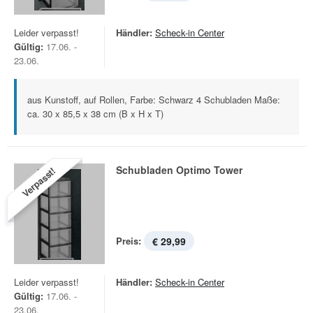
Leider verpasst!
Händler:
Scheck-in Center
Gültig:
17.06. -
23.06.
aus Kunstoff, auf Rollen, Farbe: Schwarz 4 Schubladen Maße:
ca. 30 x 85,5 x 38 cm (B x H x T)
Schubladen Optimo Tower
Verpasst!
Preis:
€ 29,99
Leider verpasst!
Händler:
Scheck-in Center
Gültig:
17.06. -
23.06.