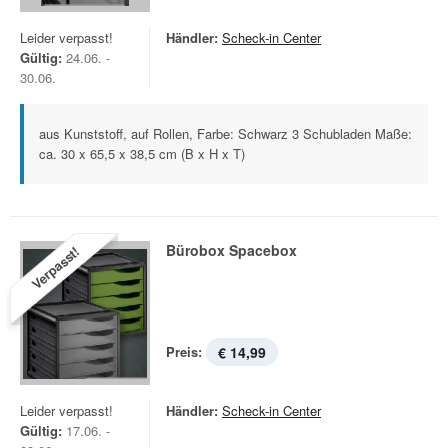
Leider verpasst!
Händler:
Scheck-in Center
Gültig:
24.06. -
30.06.
aus Kunststoff, auf Rollen, Farbe: Schwarz 3 Schubladen Maße:
ca. 30 x 65,5 x 38,5 cm (B x H x T)
Bürobox Spacebox
Verpasst!
Preis:
€ 14,99
Leider verpasst!
Händler:
Scheck-in Center
Gültig:
17.06. -