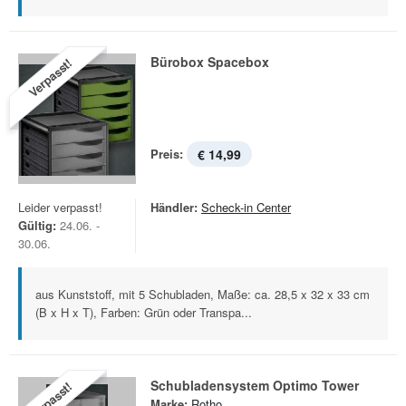
Bürobox Spacebox
Verpasst!
Preis:
€ 14,99
Leider verpasst!
Händler:
Scheck-in Center
Gültig:
24.06. -
30.06.
aus Kunststoff, mit 5 Schubladen, Maße: ca. 28,5 x 32 x 33 cm
(B x H x T), Farben: Grün oder Transpa...
Schubladensystem Optimo Tower
Verpasst!
Marke:
Rotho