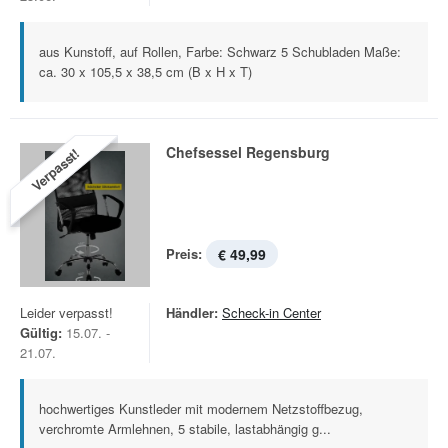
aus Kunstoff, auf Rollen, Farbe: Schwarz 5 Schubladen Maße:
ca. 30 x 105,5 x 38,5 cm (B x H x T)
Chefsessel Regensburg
Verpasst!
Preis:
€ 49,99
Leider verpasst!
Händler:
Scheck-in Center
Gültig:
15.07. -
21.07.
hochwertiges Kunstleder mit modernem Netzstoffbezug,
verchromte Armlehnen, 5 stabile, lastabhängig g...