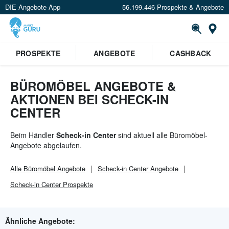
DIE Angebote App
56.199.446 Prospekte & Angebote
St
PROSPEKTE
ANGEBOTE
CASHBACK
BÜROMÖBEL ANGEBOTE &
AKTIONEN BEI SCHECK-IN
CENTER
Beim Händler
Scheck-in Center
sind aktuell alle Büromöbel-
Angebote abgelaufen.
Alle
Büromöbel
Angebote
Scheck-in Center
Angebote
Scheck-in Center
Prospekte
Ähnliche Angebote: