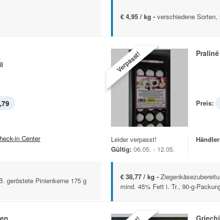
€ 4,95 / kg -
verschiedene Sorten,
Pralin
Verpasst!
a
,79
Preis:
heck-in Center
Leider verpasst!
Händler
Gültig:
06.05. - 12.05.
€ 38,77 / kg -
Ziegenkäsezubereitun
B. geröstete Pinienkerne 175 g
mind. 45% Fett i. Tr., 90-g-Packun
ven
Griech