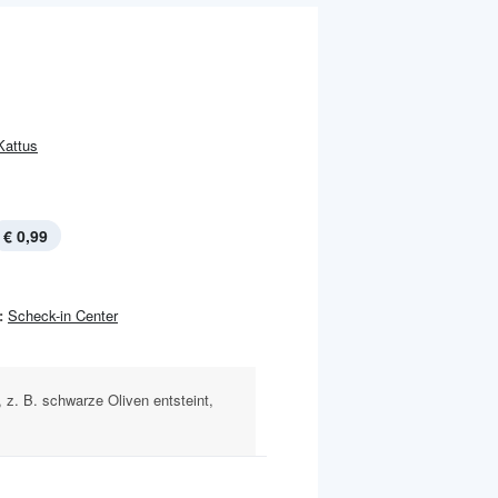
Kattus
€ 0,99
:
Scheck-in Center
 z. B. schwarze Oliven entsteint,