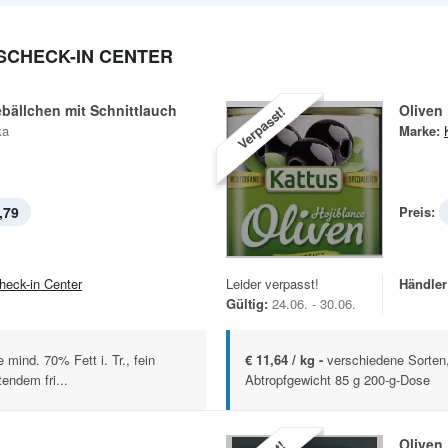
 SCHECK-IN CENTER
bällchen mit Schnittlauch
Oliven
Verpasst!
ka
Marke:
,79
Preis:
heck-in Center
Leider verpasst!
Händler
Gültig:
24.06. - 30.06.
mind. 70% Fett i. Tr., fein
€ 11,64 / kg -
verschiedene Sorten,
endem fri...
Abtropfgewicht 85 g 200-g-Dose
Oliven