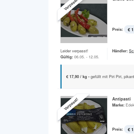
Verpasst!
Preis:
€ 1
Leider verpasst!
Händler:
Sc
Gültig:
06.05. - 12.05.
€ 17,90 / kg -
gefüllt mit Piri Piri, pikan
Antipasti
Verpasst!
Marke:
Ede
Preis:
€ 1