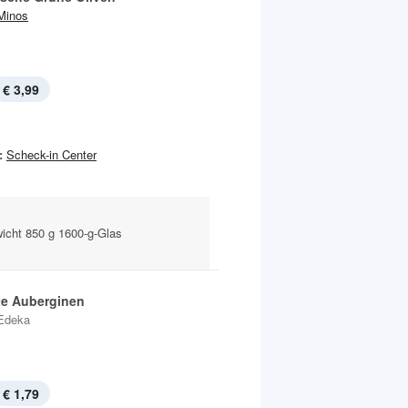
Minos
€ 3,99
:
Scheck-in Center
icht 850 g 1600-g-Glas
lte Auberginen
Edeka
€ 1,79