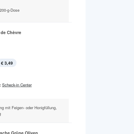
 200-g-Dose
é de Chèvre
€ 3,49
:
Scheck-in Center
g mit Feigen- oder Honigfüllung,
g
ische Grüne Oliven