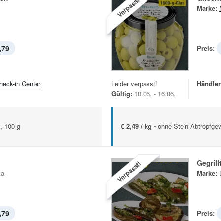
Verpasst!
Marke:
,79
Preis:
heck-in Center
Leider verpasst!
Händler
Gültig:
10.06. - 16.06.
t, 100 g
€ 2,49 / kg -
ohne Stein Abtropfgew
Gegril
Verpasst!
ka
Marke:
,79
Preis: