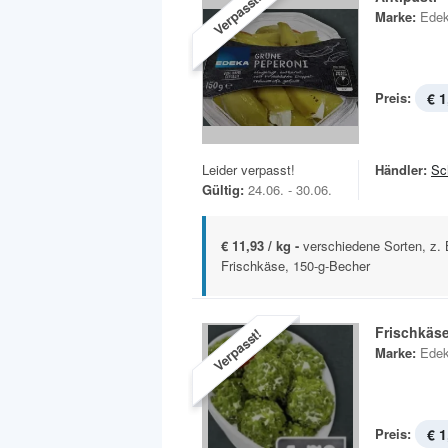
Verpasst!
Marke:
Ede
Preis:
€ 1
Leider verpasst!
Händler:
Sc
Gültig:
24.06. - 30.06.
€ 11,93 / kg -
verschiedene Sorten, z. B
Frischkäse, 150-g-Becher
Frischkäse
Verpasst!
Marke:
Ede
Preis:
€ 1