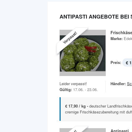
ANTIPASTI ANGEBOTE BEI
Frischkäse
Verpasst!
Marke:
Ede
Preis:
€ 1
Leider verpasst!
Händler:
Sc
Gültig:
17.06. - 23.06.
€ 17,90 / kg -
deutscher Landfrischkäse 
cremige Frischkäsezubereitung mit duft
Antipasti