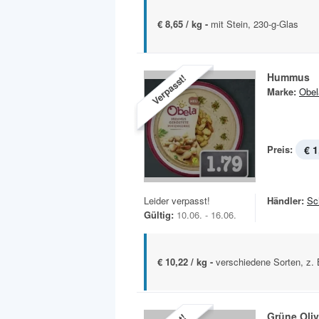
€ 8,65 / kg -
mit Stein, 230-g-Glas
Hummus
Verpasst!
Marke:
Obel
Preis:
€ 1
Leider verpasst!
Händler:
Sc
Gültig:
10.06. - 16.06.
€ 10,22 / kg -
verschiedene Sorten, z. 
Grüne Oli