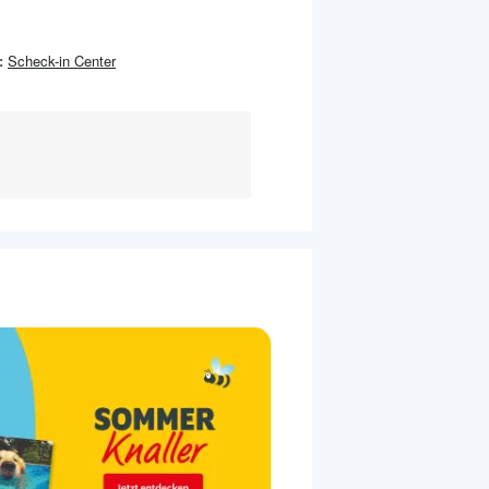
:
Scheck-in Center