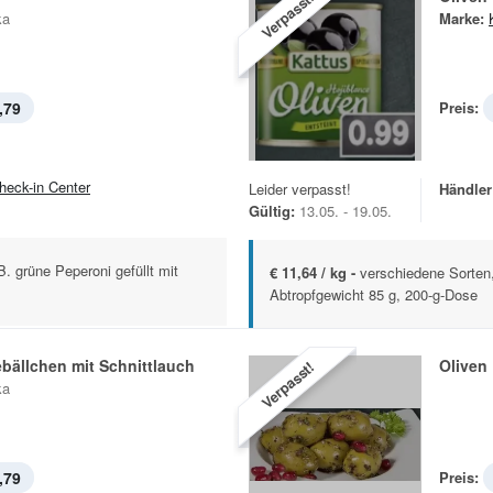
Verpasst!
ka
Marke:
,79
Preis:
heck-in Center
Leider verpasst!
Händler
Gültig:
13.05. - 19.05.
. grüne Peperoni gefüllt mit
€ 11,64 / kg -
verschiedene Sorten,
Abtropfgewicht 85 g, 200-g-Dose
bällchen mit Schnittlauch
Oliven
Verpasst!
ka
,79
Preis: