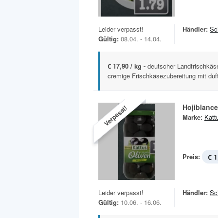
Leider verpasst!
Händler:
Sc
Gültig:
08.04. - 14.04.
€ 17,90 / kg -
deutscher Landfrischkäse 
cremige Frischkäsezubereitung mit duft
Hojiblanc
Verpasst!
Marke:
Katt
Preis:
€ 1
Leider verpasst!
Händler:
Sc
Gültig:
10.06. - 16.06.