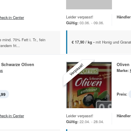
Leider verpasst!
Händler
heck-in Center
Gültig:
03.06. - 09.06.
mind. 70% Fett i. Tr., fein
€ 17,90 / kg -
mit Honig und Granat
endem fri...
e Schwarze Oliven
Oliven
Verpasst!
us
Marke:
,99
Preis:
heck-in Center
Leider verpasst!
Händler
Gültig:
22.04. - 28.04.