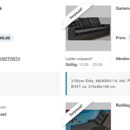
k
Garten
Verpasst!
49,00
Preis:
CHAFFRATH
Leider verpasst!
Händler
Gültig:
12.03. - 23.03.
3-Sitzer Sofa, 48240001/14, inkl. P
B/H/T ca. 210x90x108 cm.
Rolllie
Verpasst!
batt
ssel