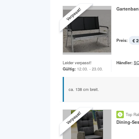
Gartenban
Verpasst!
Preis:
€ 2
Leider verpasst!
Händler:
S
Gültig:
12.03. - 23.03.
ca. 138 cm breit.
Verpasst!
Top Ra
Dining-Se