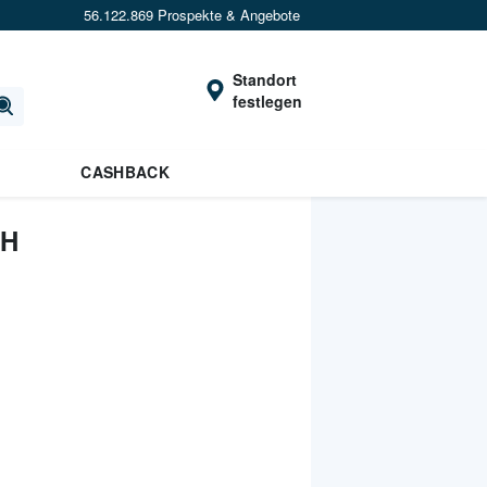
56.122.869 Prospekte & Angebote
Standort
festlegen
CASHBACK
TH