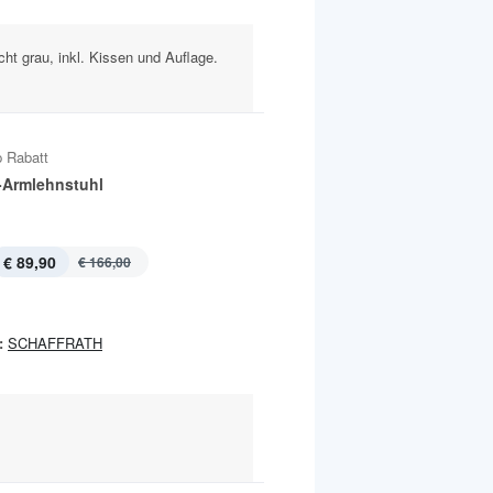
cht grau, inkl. Kissen und Auflage.
.
 Rabatt
-Armlehnstuhl
€ 89,90
€ 166,00
:
SCHAFFRATH