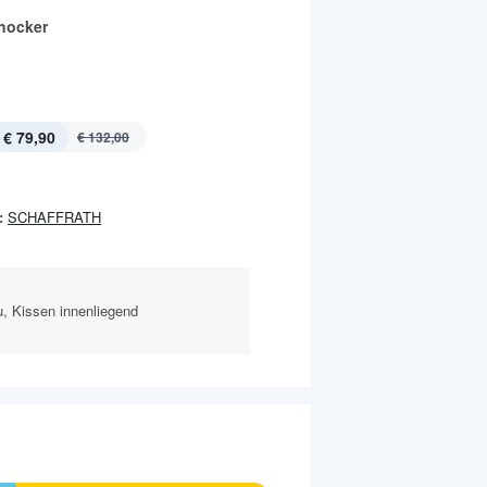
hocker
€ 79,90
€ 132,00
:
SCHAFFRATH
u, Kissen innenliegend