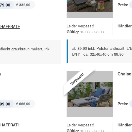
79,00
Preis:
€ 332,00
Leider verpasst!
Händler
CHAFFRATH
Gültig:
12.03. - 23.03.
ab 89.90 inkl. Polster anthrazit, L
lecht grau/braun meliert, inkl.
B/H/T ca. 32x46x40 cm 89.90
a
Chaise
Verpasst!
99,00
Preis:
€ 666,00
CHAFFRATH
Leider verpasst!
Händler
Gültig:
12.03. - 23.03.