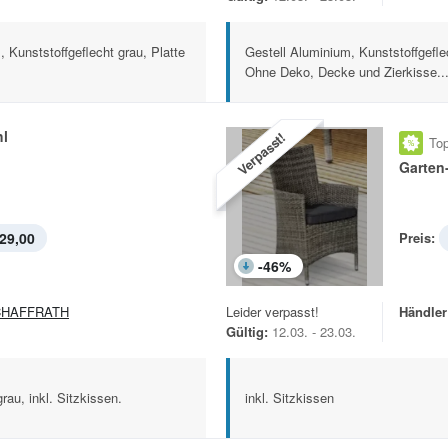
 Kunststoffgeflecht grau, Platte
Gestell Aluminium, Kunststoffgefle
Ohne Deko, Decke und Zierkisse..
hl
Verpasst!
Top
Garten
29,00
Preis:
-
46
%
CHAFFRATH
Leider verpasst!
Händler
Gültig:
12.03. - 23.03.
rau, inkl. Sitzkissen.
inkl. Sitzkissen