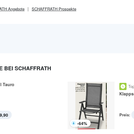
ATH
Angebote
SCHAFFRATH
Prospekte
 BEI SCHAFFRATH
l Tauro
Top
Klapps
9,90
Preis:
-
64
%