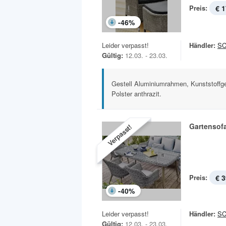
Preis:
€ 1
-
46
%
Leider verpasst!
Händler:
S
Gültig:
12.03. - 23.03.
Gestell Aluminiumrahmen, Kunststoffgef
Polster anthrazit.
Gartensof
Verpasst!
Preis:
€ 3
-
40
%
Leider verpasst!
Händler:
S
Gültig:
12.03. - 23.03.