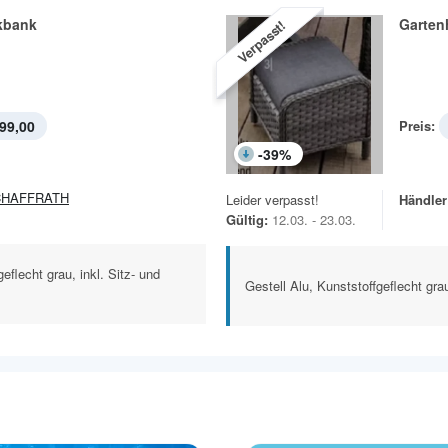
kbank
Garten
Verpasst!
99,00
Preis:
-
39
%
CHAFFRATH
Leider verpasst!
Händler
Gültig:
12.03. - 23.03.
eflecht grau, inkl. Sitz- und
Gestell Alu, Kunststoffgeflecht gra