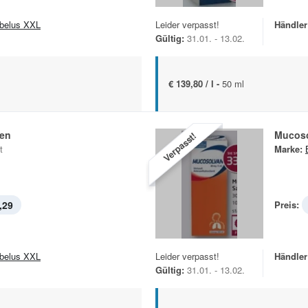
belus XXL
Leider verpasst!
Händler
Gültig:
31.01. - 13.02.
€ 139,80 / l -
50 ml
len
Mucoso
Verpasst!
t
Marke:
,29
Preis:
belus XXL
Leider verpasst!
Händler
Gültig:
31.01. - 13.02.