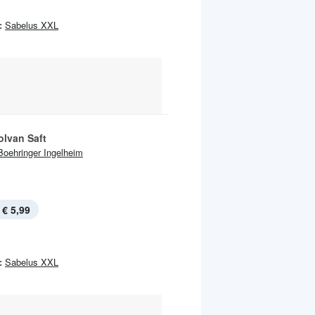
:
Sabelus XXL
lvan Saft
Boehringer Ingelheim
€ 5,99
:
Sabelus XXL