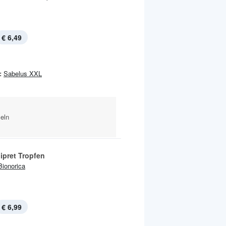
€ 6,49
:
Sabelus XXL
eln
ipret Tropfen
Bionorica
€ 6,99