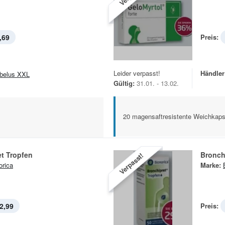
,69
Preis:
Leider verpasst!
Händler
belus XXL
Gültig:
31.01. - 13.02.
20 magensaftresistente Weichkaps
t Tropfen
Bronch
Verpasst!
orica
Marke:
2,99
Preis: