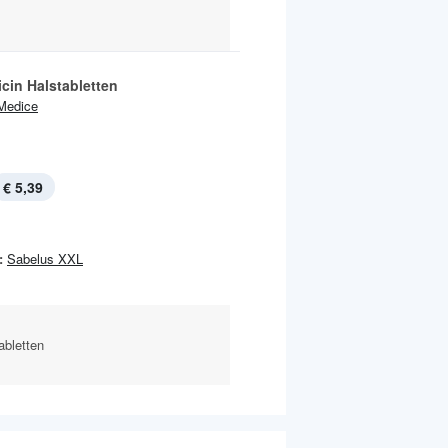
icin Halstabletten
Medice
€ 5,39
:
Sabelus XXL
abletten