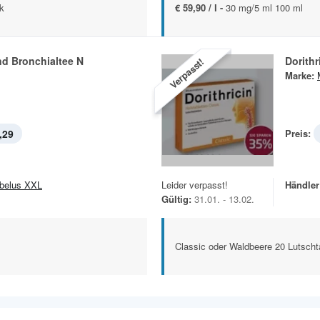
ck
€ 59,90 / l -
30 mg/5 ml 100 ml
nd Bronchialtee N
Dorithr
Verpasst!
Marke:
,29
Preis:
belus XXL
Leider verpasst!
Händler
Gültig:
31.01. - 13.02.
Classic oder Waldbeere 20 Lutscht