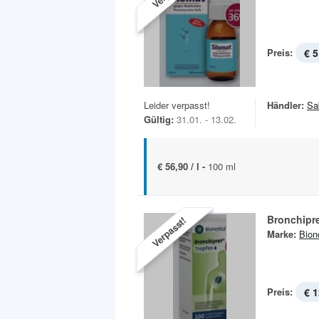
Preis:
€ 5
Leider verpasst!
Händler:
Sa
Gültig:
31.01. - 13.02.
€ 56,90 / l -
100 ml
Bronchipre
Verpasst!
Marke:
Bion
Preis:
€ 1