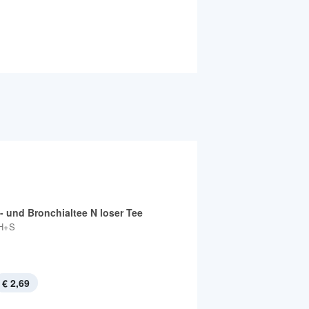
- und Bronchialtee N loser Tee
H+S
€ 2,69