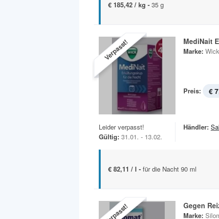
€ 185,42 / kg -
35 g
MediNait E
Verpasst!
Marke:
Wic
Preis:
€ 7
Leider verpasst!
Händler:
Sa
Gültig:
31.01. - 13.02.
€ 82,11 / l -
für die Nacht 90 ml
Gegen Rei
Verpasst!
Marke:
Silo