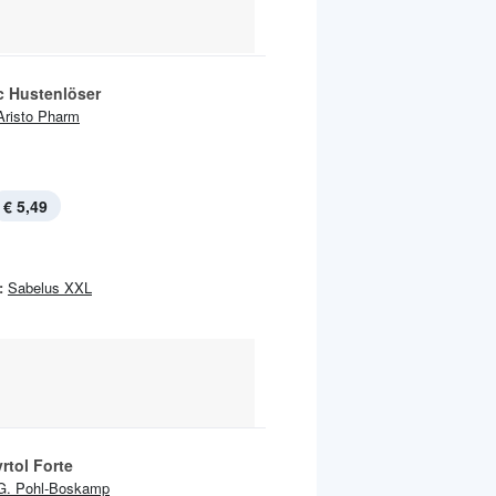
 Hustenlöser
Aristo Pharm
€ 5,49
:
Sabelus XXL
rtol Forte
G. Pohl-Boskamp