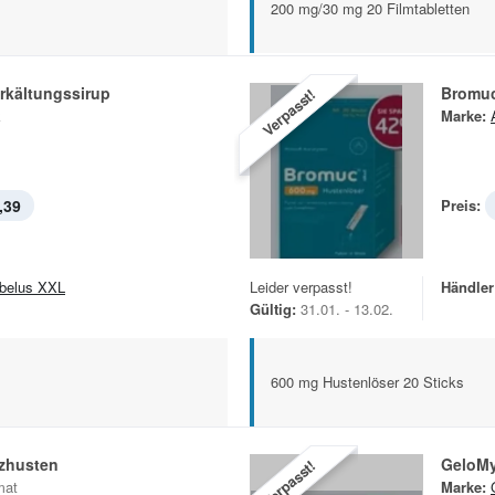
200 mg/30 mg 20 Filmtabletten
rkältungssirup
Bromuc
Verpasst!
k
Marke:
,39
Preis:
belus XXL
Leider verpasst!
Händler
Gültig:
31.01. - 13.02.
600 mg Hustenlöser 20 Sticks
zhusten
GeloMy
Verpasst!
mat
Marke: