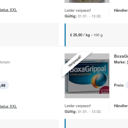
belus XXL
Leider verpasst!
Händler
Gültig:
31.01. - 13.02.
€ 26,90 / kg -
100 g
BoxaGr
Verpasst!
tonsin
Marke:
,49
Preis:
Leider verpasst!
Händler
belus XXL
Gültig:
31.01. - 13.02.