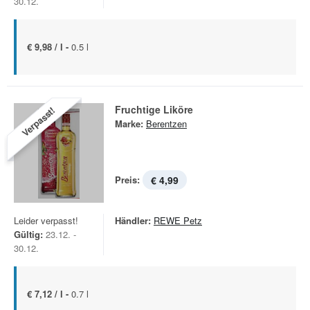
30.12.
€ 9,98 / l -
0.5 l
Fruchtige Liköre
Verpasst!
Marke:
Berentzen
Preis:
€ 4,99
Leider verpasst!
Händler:
REWE Petz
Gültig:
23.12. -
30.12.
€ 7,12 / l -
0.7 l