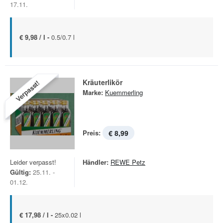
17.11.
€ 9,98 / l -
0.5/0.7 l
Kräuterlikör
Verpasst!
Marke:
Kuemmerling
Preis:
€ 8,99
Leider verpasst!
Händler:
REWE Petz
Gültig:
25.11. -
01.12.
€ 17,98 / l -
25x0.02 l