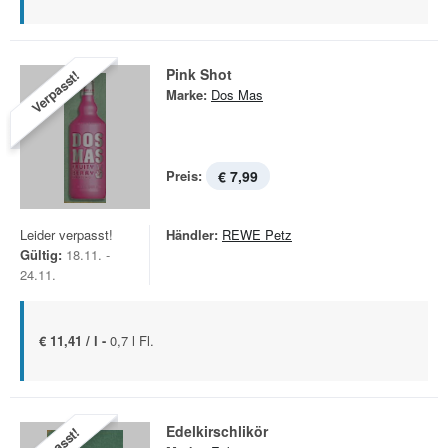
Pink Shot
Verpasst!
Marke:
Dos Mas
Preis:
€ 7,99
Leider verpasst!
Händler:
REWE Petz
Gültig:
18.11. -
24.11.
€ 11,41 / l -
0,7 l Fl.
Edelkirschlikör