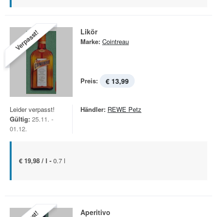
Likör
Verpasst!
Marke:
Cointreau
Preis:
€ 13,99
Leider verpasst!
Händler:
REWE Petz
Gültig:
25.11. -
01.12.
€ 19,98 / l -
0.7 l
Aperitivo