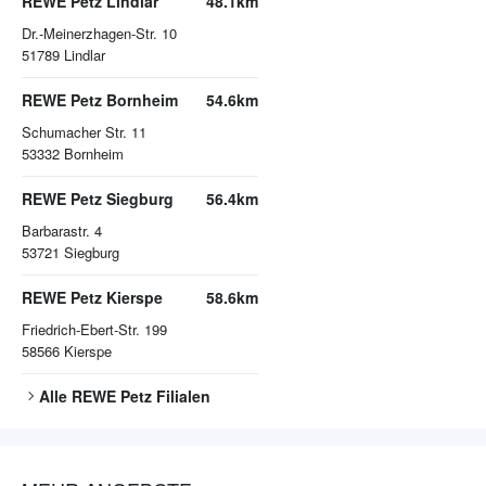
REWE Petz Lindlar
48.1km
Dr.-Meinerzhagen-Str. 10
51789
Lindlar
REWE Petz Bornheim
54.6km
Schumacher Str. 11
53332
Bornheim
REWE Petz Siegburg
56.4km
Barbarastr. 4
53721
Siegburg
REWE Petz Kierspe
58.6km
Friedrich-Ebert-Str. 199
58566
Kierspe
Alle
REWE Petz
Filialen