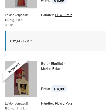
Preis:
€ 8,69
Leider verpasst!
Händler:
REWE Petz
Gültig:
23.12. -
30.12.
€ 12,41 / l -
0.7 l
Edler Eierlikör
Verpasst!
Marke:
Eckes
Preis:
€ 4,99
Leider verpasst!
Händler:
REWE Petz
Gültig:
11.11. -