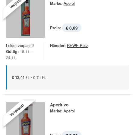
Verpasst!
Marke:
Aperol
Preis:
€ 8,69
Leider verpasst!
Händler:
REWE Petz
Gültig:
18.11. -
24.11.
€ 12,41 / l -
0,7 l Fl.
Aperitivo
Verpasst!
Marke:
Aperol