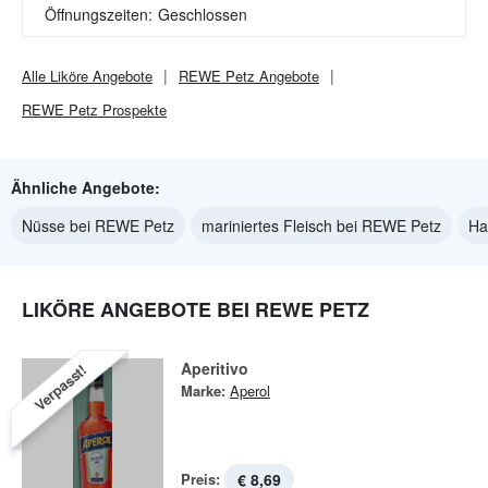
Öffnungszeiten:
Geschlossen
Alle
Liköre
Angebote
REWE Petz
Angebote
REWE Petz
Prospekte
Ähnliche Angebote:
Nüsse bei REWE Petz
mariniertes Fleisch bei REWE Petz
Ha
LIKÖRE ANGEBOTE BEI REWE PETZ
Aperitivo
Verpasst!
Marke:
Aperol
Preis:
€ 8,69