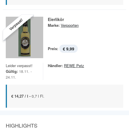
Eierlikör
Verpasst!
Marke:
Verpoorten
Preis:
€ 9,99
Leider verpasst!
Händler:
REWE Petz
Gültig:
18.11. -
24.11.
€ 14,27 / l -
0,7 l Fl.
HIGHLIGHTS