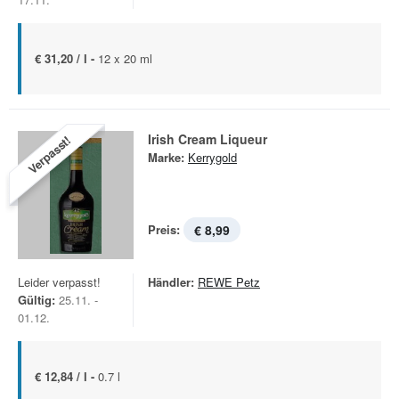
€ 31,20 / l -
12 x 20 ml
Irish Cream Liqueur
Verpasst!
Marke:
Kerrygold
Preis:
€ 8,99
Leider verpasst!
Händler:
REWE Petz
Gültig:
25.11. -
01.12.
€ 12,84 / l -
0.7 l