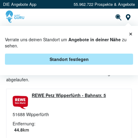
DIE Angebote App
55.962.722 Prospekte & Angebote
St
×
PROSPEKTE
ANGEBOTE
CASHBACK
Verrate uns deinen Standort um
Angebote in deiner Nähe
zu
sehen.
LIKÖRE ANGEBOTE & AKTIONEN
BEI REWE PETZ
Standort festlegen
Beim Händler
REWE Petz
sind aktuell alle Liköre-Angebote
abgelaufen.
REWE Petz Wipperfürth
-
Bahnstr. 5
51688
Wipperfürth
Entfernung:
44.8
km