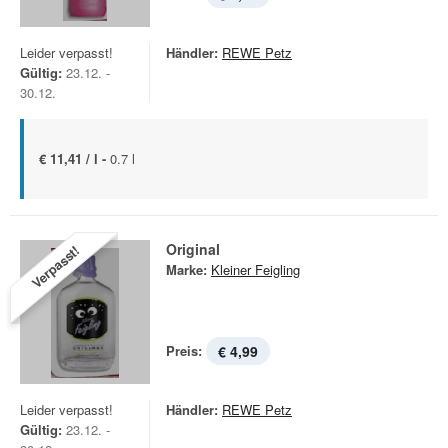
Leider verpasst!
Händler:
REWE Petz
Gültig:
23.12. -
30.12.
€ 11,41 / l -
0.7 l
Original
Verpasst!
Marke:
Kleiner Feigling
Preis:
€ 4,99
Leider verpasst!
Händler:
REWE Petz
Gültig:
23.12. -