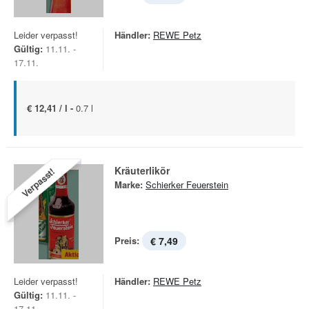
Leider verpasst!
Händler:
REWE Petz
Gültig:
11.11. -
17.11.
€ 12,41 / l -
0.7 l
Kräuterlikör
Verpasst!
Marke:
Schierker Feuerstein
Preis:
€ 7,49
Leider verpasst!
Händler:
REWE Petz
Gültig:
11.11. -
17.11.