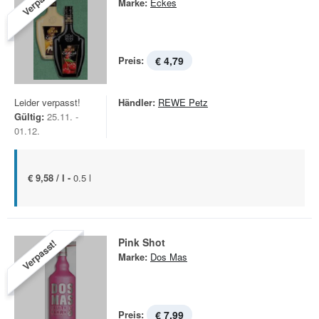
Verpasst!
Marke:
Eckes
Preis:
€ 4,79
Leider verpasst!
Händler:
REWE Petz
Gültig:
25.11. -
01.12.
€ 9,58 / l -
0.5 l
Pink Shot
Verpasst!
Marke:
Dos Mas
Preis:
€ 7,99