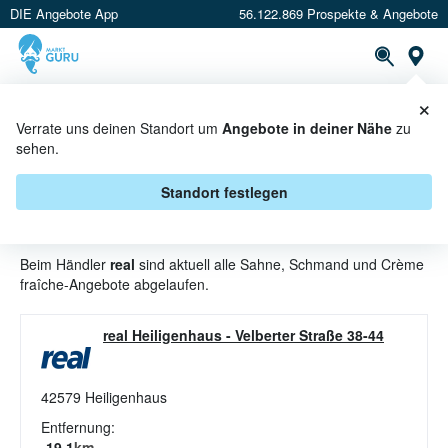
DIE Angebote App
56.122.869 Prospekte & Angebote
St
×
PROSPEKTE
ANGEBOTE
CASHBACK
Verrate uns deinen Standort um
Angebote in deiner Nähe
zu
sehen.
SAHNE, SCHMAND UND CRÈME
FRAÎCHE ANGEBOTE & AKTIONEN
Standort festlegen
BEI REAL
Beim Händler
real
sind aktuell alle Sahne, Schmand und Crème
fraîche-Angebote abgelaufen.
real Heiligenhaus
-
Velberter Straße 38-44
42579
Heiligenhaus
Entfernung:
19.1
km