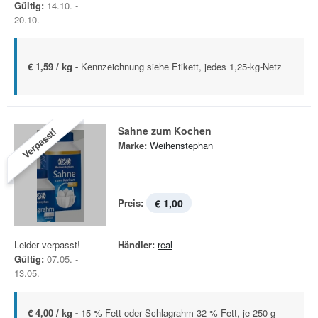
Gültig:
14.10. -
20.10.
€ 1,59 / kg -
Kennzeichnung siehe Etikett, jedes 1,25-kg-Netz
Sahne zum Kochen
Verpasst!
Marke:
Weihenstephan
Preis:
€ 1,00
Leider verpasst!
Händler:
real
Gültig:
07.05. -
13.05.
€ 4,00 / kg -
15 % Fett oder Schlagrahm 32 % Fett, je 250-g-