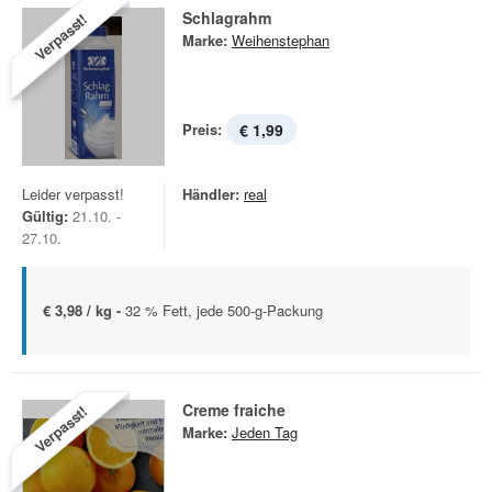
Schlagrahm
Verpasst!
Marke:
Weihenstephan
Preis:
€ 1,99
Leider verpasst!
Händler:
real
Gültig:
21.10. -
27.10.
€ 3,98 / kg -
32 % Fett, jede 500-g-Packung
Creme fraiche
Verpasst!
Marke:
Jeden Tag