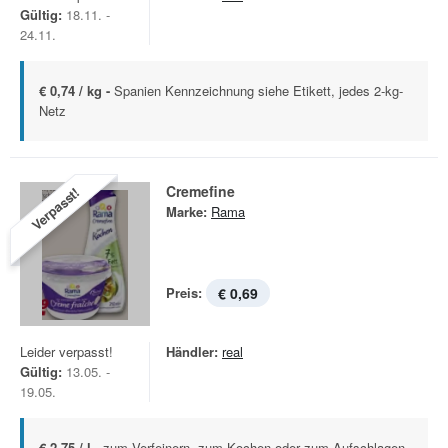
Gültig:
18.11. -
24.11.
€ 0,74 / kg -
Spanien Kennzeichnung siehe Etikett, jedes 2-kg-
Netz
Cremefine
Verpasst!
Marke:
Rama
Preis:
€ 0,69
Leider verpasst!
Händler:
real
Gültig:
13.05. -
19.05.
€ 2,75 / l -
zum Verfeinern, zum Kochen oder zum Aufschlagen,