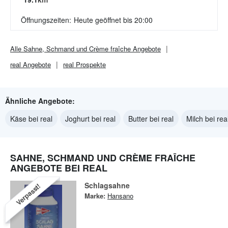
Öffnungszeiten:
Heute geöffnet bis 20:00
Alle
Sahne, Schmand und Crème fraîche
Angebote
real
Angebote
real
Prospekte
Ähnliche Angebote:
Käse bei real
Joghurt bei real
Butter bei real
Milch bei rea
SAHNE, SCHMAND UND CRÈME FRAÎCHE
ANGEBOTE BEI REAL
Schlagsahne
Verpasst!
Marke:
Hansano