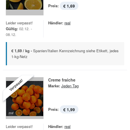
Preis:
€ 1,69
Leider verpasst!
Händler:
real
Gültig:
02.12. -
08.12.
€ 1,69 / kg -
Spanien/Italien Kennzeichnung siehe Etikett, jedes
1-kg-Netz
Creme fraiche
Verpasst!
Marke:
Jeden Tag
Preis:
€ 1,99
Leider verpasst!
Händler:
real