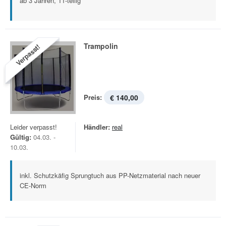
ab 3 Jahren, 11-teilig
Trampolin
Verpasst!
Preis:
€ 140,00
Leider verpasst!
Händler:
real
Gültig:
04.03. -
10.03.
inkl. Schutzkäfig Sprungtuch aus PP-Netzmaterial nach neuer
CE-Norm