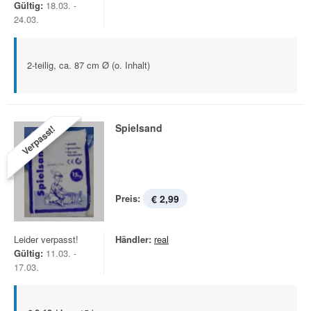
Gültig:
18.03. -
24.03.
2-teilig, ca. 87 cm Ø (o. Inhalt)
Spielsand
Verpasst!
Preis:
€ 2,99
Leider verpasst!
Händler:
real
Gültig:
11.03. -
17.03.