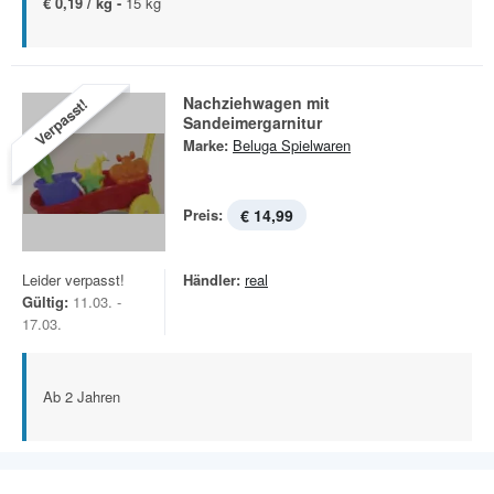
€ 0,19 / kg -
15 kg
Nachziehwagen mit
Verpasst!
Sandeimergarnitur
Marke:
Beluga Spielwaren
Preis:
€ 14,99
Leider verpasst!
Händler:
real
Gültig:
11.03. -
17.03.
Ab 2 Jahren