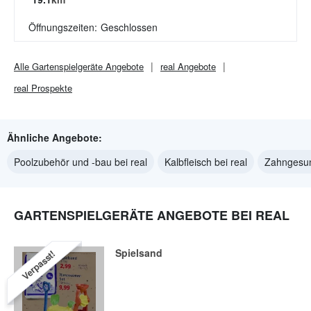
Öffnungszeiten:
Geschlossen
Alle
Gartenspielgeräte
Angebote
real
Angebote
real
Prospekte
Ähnliche Angebote:
Poolzubehör und -bau bei real
Kalbfleisch bei real
Zahngesund
GARTENSPIELGERÄTE ANGEBOTE BEI REAL
Spielsand
Verpasst!