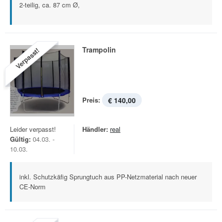
2-teilig, ca. 87 cm Ø,
Trampolin
Verpasst!
Preis:
€ 140,00
Leider verpasst!
Händler:
real
Gültig:
04.03. -
10.03.
inkl. Schutzkäfig Sprungtuch aus PP-Netzmaterial nach neuer
CE-Norm