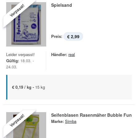
Spielsand
Verpasst!
Preis:
€ 2,99
Leider verpasst!
Händler:
real
Gültig:
18.03. -
24.03.
€ 0,19 / kg -
15 kg
Seifenblasen Rasenmäher Bubble Fun
Verpasst!
Marke:
Simba