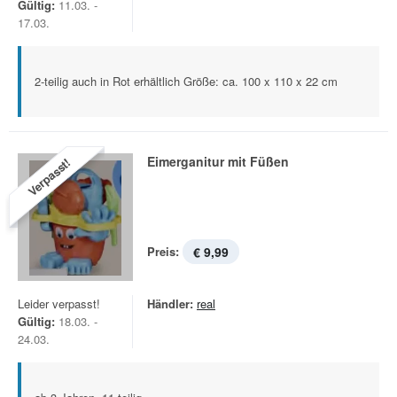
Gültig:
11.03. -
17.03.
2-teilig auch in Rot erhältlich Größe: ca. 100 x 110 x 22 cm
Eimerganitur mit Füßen
Verpasst!
Preis:
€ 9,99
Leider verpasst!
Händler:
real
Gültig:
18.03. -
24.03.