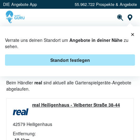
DIE Angebote App
55.962.722 Prospekte & Angebote
St
×
PROSPEKTE
ANGEBOTE
CASHBACK
Verrate uns deinen Standort um
Angebote in deiner Nähe
zu
sehen.
GARTENSPIELGERÄTE
ANGEBOTE & AKTIONEN BEI
Standort festlegen
REAL
Beim Händler
real
sind aktuell alle Gartenspielgeräte-Angebote
abgelaufen.
real Heiligenhaus
-
Velberter Straße 38-44
42579
Heiligenhaus
Entfernung:
19.1
km