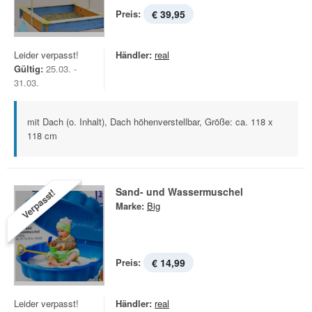
Preis:
€ 39,95
Leider verpasst!
Händler:
real
Gültig:
25.03. -
31.03.
mit Dach (o. Inhalt), Dach höhenverstellbar, Größe: ca. 118 x
118 cm
Sand- und Wassermuschel
Verpasst!
Marke:
Big
Preis:
€ 14,99
Leider verpasst!
Händler:
real