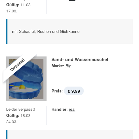
Gültig:
11.03. -
17.03.
mit Schaufel, Rechen und Gießkanne
Sand- und Wassermuschel
Verpasst!
Marke:
Big
Preis:
€ 9,99
Leider verpasst!
Händler:
real
Gültig:
18.03. -
24.03.