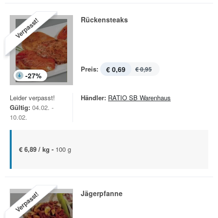
Rückensteaks
Verpasst!
Preis:
€ 0,69
€ 0,95
-
27
%
Leider verpasst!
Händler:
RATIO SB Warenhaus
Gültig:
04.02. -
10.02.
€ 6,89 / kg -
100 g
Jägerpfanne
Verpasst!