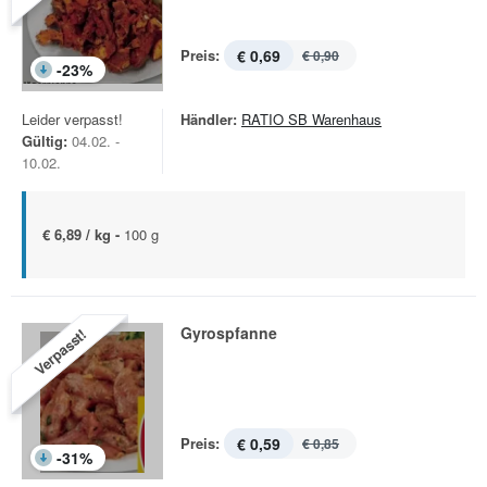
Preis:
€ 0,69
€ 0,90
-
23
%
Leider verpasst!
Händler:
RATIO SB Warenhaus
Gültig:
04.02. -
10.02.
€ 6,89 / kg -
100 g
Gyrospfanne
Verpasst!
Preis:
€ 0,59
€ 0,85
-
31
%