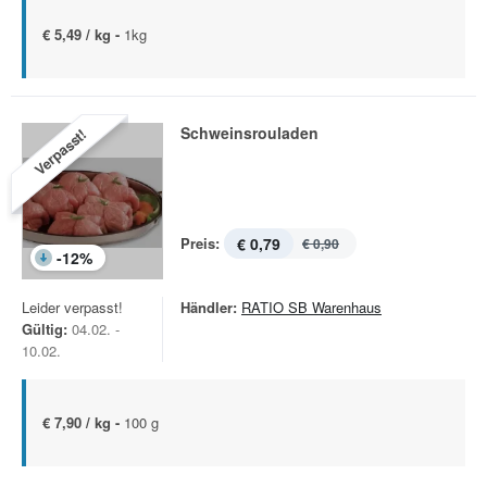
€ 5,49 / kg -
1kg
Schweinsrouladen
Verpasst!
Preis:
€ 0,79
€ 0,90
-
12
%
Leider verpasst!
Händler:
RATIO SB Warenhaus
Gültig:
04.02. -
10.02.
€ 7,90 / kg -
100 g