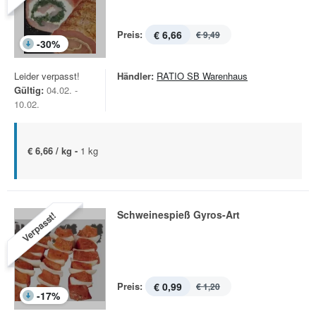
Preis:
€ 6,66
€ 9,49
-
30
%
Leider verpasst!
Händler:
RATIO SB Warenhaus
Gültig:
04.02. -
10.02.
€ 6,66 / kg -
1 kg
Schweinespieß Gyros-Art
Verpasst!
Preis:
€ 0,99
€ 1,20
-
17
%