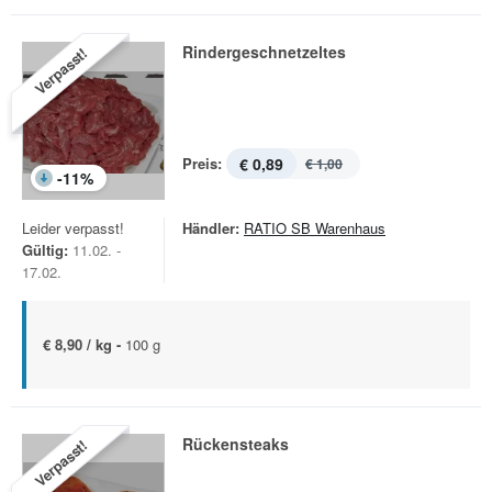
Rindergeschnetzeltes
Verpasst!
Preis:
€ 0,89
€ 1,00
-
11
%
Leider verpasst!
Händler:
RATIO SB Warenhaus
Gültig:
11.02. -
17.02.
€ 8,90 / kg -
100 g
Rückensteaks
Verpasst!