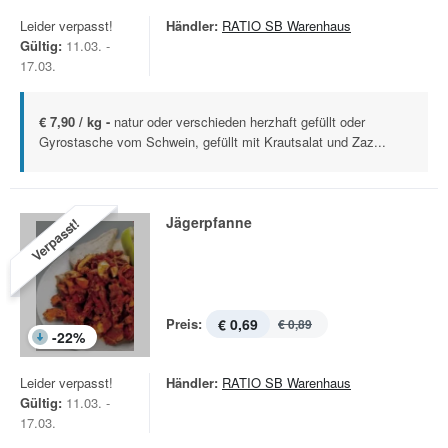
Leider verpasst!
Händler:
RATIO SB Warenhaus
Gültig:
11.03. -
17.03.
€ 7,90 / kg -
natur oder verschieden herzhaft gefüllt oder
Gyrostasche vom Schwein, gefüllt mit Krautsalat und Zaz...
Jägerpfanne
Verpasst!
Preis:
€ 0,69
€ 0,89
-
22
%
Leider verpasst!
Händler:
RATIO SB Warenhaus
Gültig:
11.03. -
17.03.