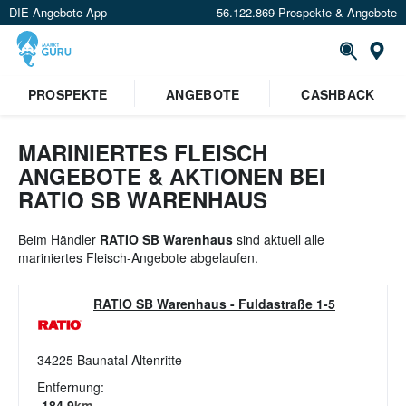
DIE Angebote App
56.122.869 Prospekte & Angebote
St
×
PROSPEKTE
ANGEBOTE
CASHBACK
Verrate uns deinen Standort um
Angebote in deiner Nähe
zu
sehen.
MARINIERTES FLEISCH
ANGEBOTE & AKTIONEN BEI
Standort festlegen
RATIO SB WARENHAUS
Beim Händler
RATIO SB Warenhaus
sind aktuell alle
mariniertes Fleisch-Angebote abgelaufen.
RATIO SB Warenhaus
-
Fuldastraße 1-5
34225
Baunatal Altenritte
Entfernung:
184.9
km