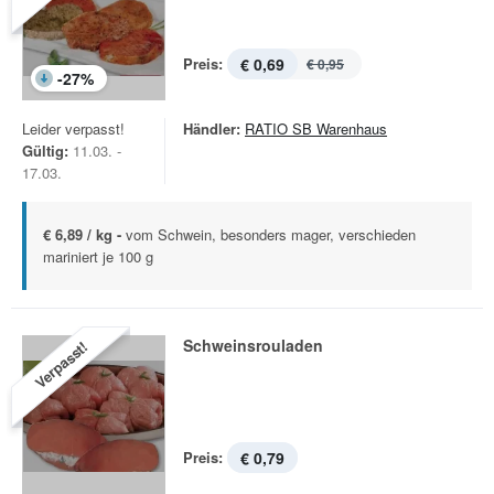
Preis:
€ 0,69
€ 0,95
-
27
%
Leider verpasst!
Händler:
RATIO SB Warenhaus
Gültig:
11.03. -
17.03.
€ 6,89 / kg -
vom Schwein, besonders mager, verschieden
mariniert je 100 g
Schweinsrouladen
Verpasst!
Preis:
€ 0,79