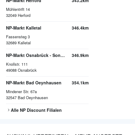
NP-Markt Herford
343.2km
Mühlentrift 14
32049
Herford
NP-Markt Kalletal
346.4km
Fassensteg 3
32689
Kalletal
NP-Markt Osnabrück - Sonnenhügel
346.9km
Knollstr. 111
49088
Osnabrück
NP-Markt Bad Oeynhausen
354.1km
Mindener Str. 67a
32547
Bad Oeynhausen
Alle
NP Discount
Filialen