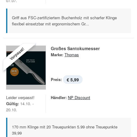
07.07.
Griff aus FSC-zertifiziertem Buchenholz mit scharfer Klinge
flexibel einsetzbar mit ergonomischem Gr...
Großes Santokumesser
Verpasst!
Marke:
Thomas
Preis:
€ 5,99
Leider verpasst!
Händler:
NP Discount
Gültig:
14.10. -
20.10.
170 mm Klinge mit 20 Treuepunkten 5.99 ohne Treuepunkte
39,99