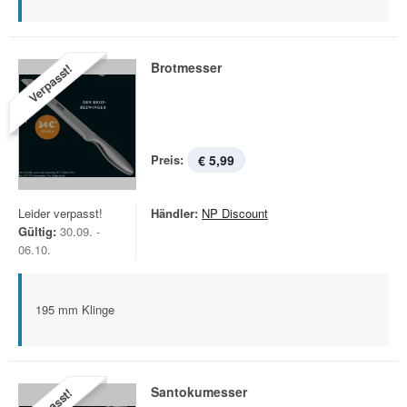
Brotmesser
Verpasst!
Preis:
€ 5,99
Leider verpasst!
Händler:
NP Discount
Gültig:
30.09. -
06.10.
195 mm Klinge
Santokumesser