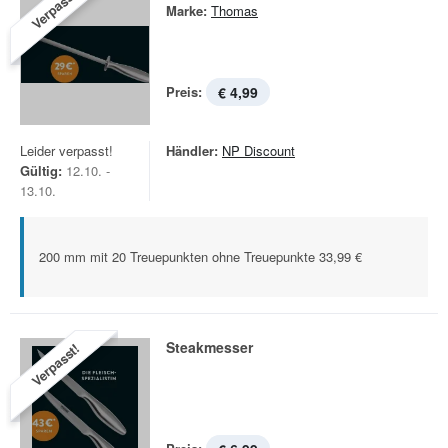
Verpasst!
Marke:
Thomas
Preis:
€ 4,99
Leider verpasst!
Händler:
NP Discount
Gültig:
12.10. -
13.10.
200 mm mit 20 Treuepunkten ohne Treuepunkte 33,99 €
Steakmesser
Verpasst!