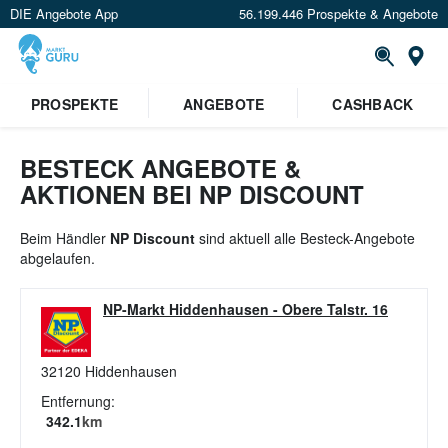
DIE Angebote App
56.199.446 Prospekte & Angebote
St
×
PROSPEKTE
ANGEBOTE
CASHBACK
Verrate uns deinen Standort um
Angebote in deiner Nähe
zu
sehen.
BESTECK ANGEBOTE &
AKTIONEN BEI NP DISCOUNT
Standort festlegen
Beim Händler
NP Discount
sind aktuell alle Besteck-Angebote
abgelaufen.
NP-Markt Hiddenhausen
-
Obere Talstr. 16
32120
Hiddenhausen
Entfernung:
342.1
km