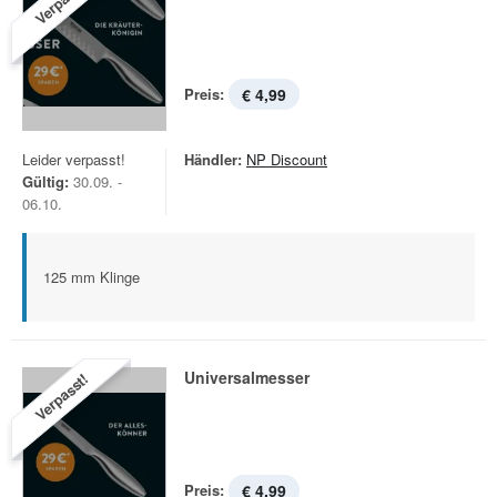
Verpasst!
Preis:
€ 4,99
Leider verpasst!
Händler:
NP Discount
Gültig:
30.09. -
06.10.
125 mm Klinge
Universalmesser
Verpasst!
Preis:
€ 4,99