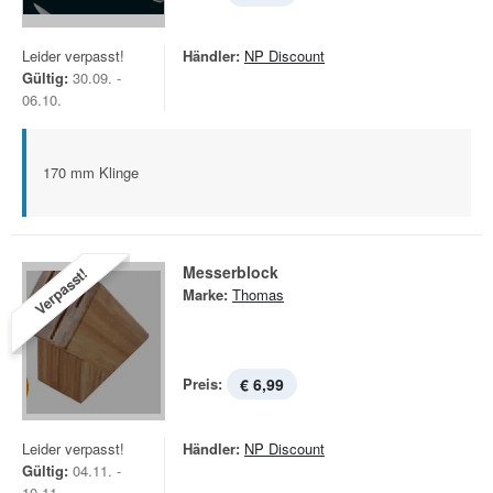
Leider verpasst!
Händler:
NP Discount
Gültig:
30.09. -
06.10.
170 mm Klinge
Messerblock
Verpasst!
Marke:
Thomas
Preis:
€ 6,99
Leider verpasst!
Händler:
NP Discount
Gültig:
04.11. -
10.11.