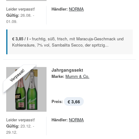
Leider verpasst!
Händler:
NORMA
Gültig:
26.08. -
01.09.
€ 3,85 / l -
fruchtig, süß, frisch, mit Maracuja-Geschmack und
Kohlensäure, 7% vol, Sambalita Secco, der spritzig...
Jahrgangssekt
Verpasst!
Marke:
Mumm & Co.
Preis:
€ 3,66
Leider verpasst!
Händler:
NORMA
Gültig:
23.12. -
29.12.