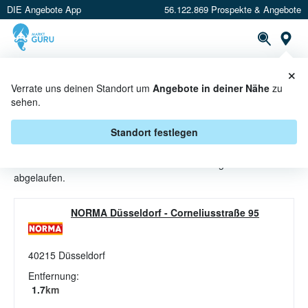
DIE Angebote App
56.122.869 Prospekte & Angebote
St
×
PROSPEKTE
ANGEBOTE
CASHBACK
Verrate uns deinen Standort um
Angebote in deiner Nähe
zu
sehen.
SEKT ANGEBOTE & AKTIONEN
BEI NORMA
Standort festlegen
Beim Händler
NORMA
sind aktuell alle Sekt-Angebote
abgelaufen.
NORMA Düsseldorf
-
Corneliusstraße 95
40215
Düsseldorf
Entfernung:
1.7
km