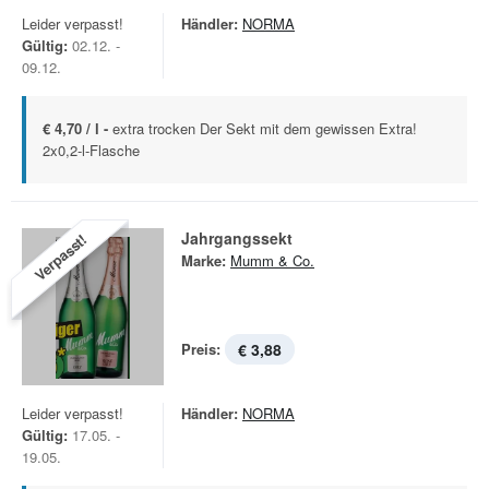
Leider verpasst!
Händler:
NORMA
Gültig:
02.12. -
09.12.
€ 4,70 / l -
extra trocken Der Sekt mit dem gewissen Extra!
2x0,2-l-Flasche
Jahrgangssekt
Verpasst!
Marke:
Mumm & Co.
Preis:
€ 3,88
Leider verpasst!
Händler:
NORMA
Gültig:
17.05. -
19.05.