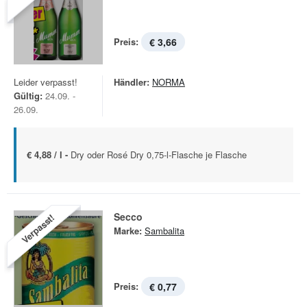
Preis:
€ 3,66
Leider verpasst!
Händler:
NORMA
Gültig:
24.09. -
26.09.
€ 4,88 / l -
Dry oder Rosé Dry 0,75-l-Flasche je Flasche
Secco
Verpasst!
Marke:
Sambalita
Preis:
€ 0,77