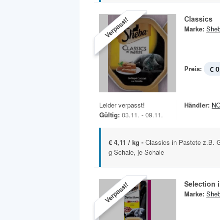
Classics
Verpasst!
Marke:
She
Preis:
€ 0
Leider verpasst!
Händler:
N
Gültig:
03.11. - 09.11.
€ 4,11 / kg -
Classics in Pastete z.B. 
g-Schale, je Schale
Selection 
Verpasst!
Marke:
She