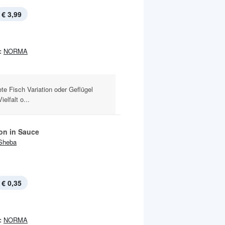
€ 3,99
:
NORMA
te Fisch Variation oder Geflügel
elfalt o...
ion in Sauce
Sheba
€ 0,35
:
NORMA