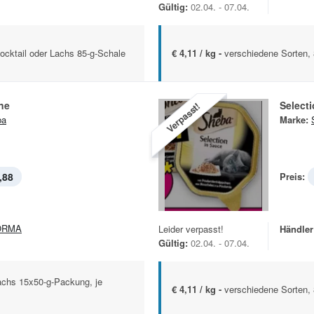
Gültig:
02.04. - 07.04.
Cocktail oder Lachs 85-g-Schale
€ 4,11 / kg -
verschiedene Sorten, 
ne
Select
Verpasst!
ba
Marke:
,88
Preis:
ORMA
Leider verpasst!
Händler
Gültig:
02.04. - 07.04.
achs 15x50-g-Packung, je
€ 4,11 / kg -
verschiedene Sorten,