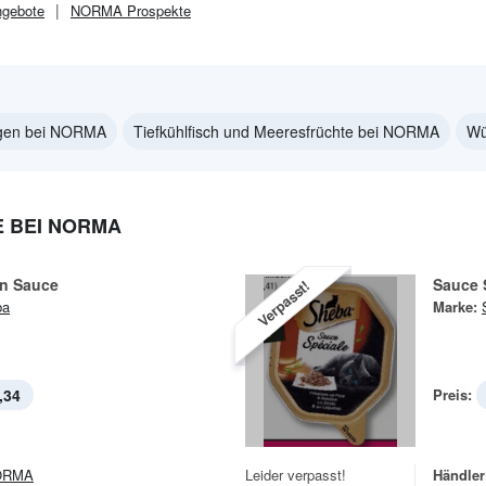
gebote
NORMA
Prospekte
gen bei NORMA
Tiefkühlfisch und Meeresfrüchte bei NORMA
Wü
 BEI NORMA
in Sauce
Sauce 
Verpasst!
ba
Marke:
,34
Preis:
ORMA
Leider verpasst!
Händler