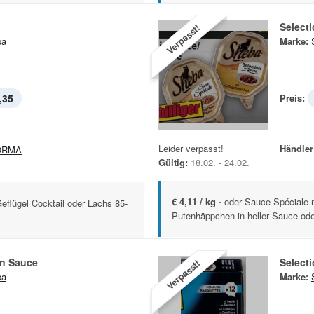
Select
Verpasst!
ba
Marke:
,35
Preis:
Leider verpasst!
Händler
ORMA
Gültig:
18.02. - 24.02.
€ 4,11 / kg -
oder Sauce Spéciale 
Geflügel Cocktail oder Lachs 85-
Putenhäppchen in heller Sauce oder
in Sauce
Select
Verpasst!
ba
Marke: