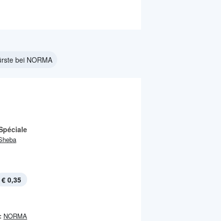
rste bei NORMA
Spéciale
Sheba
€ 0,35
:
NORMA