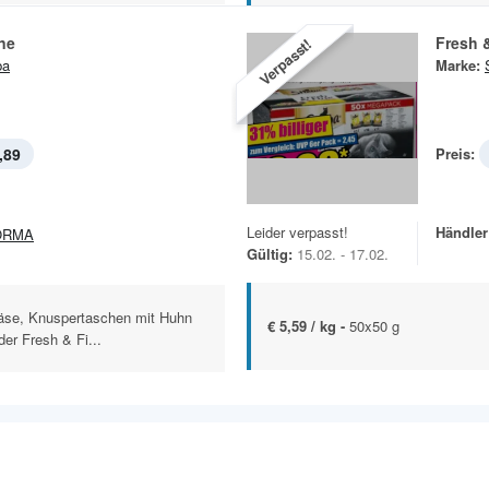
ne
Fresh 
Verpasst!
ba
Marke:
,89
Preis:
Leider verpasst!
Händler
ORMA
Gültig:
15.02. - 17.02.
äse, Knuspertaschen mit Huhn
€ 5,59 / kg -
50x50 g
er Fresh & Fi...