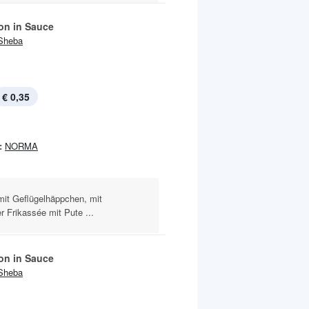
ion in Sauce
Sheba
€ 0,35
:
NORMA
mit Geflügelhäppchen, mit
 Frikassée mit Pute ...
ion in Sauce
Sheba