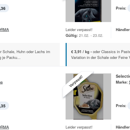
,36
Preis:
ORMA
Leider verpasst!
Händler
Gültig:
21.02. - 23.02.
er Schale, Huhn oder Lachs im
€ 3,91 / kg -
oder Classics in Paste
 je Packu...
Variation in der Schale oder Feine Vi
Select
Verpasst!
ba
Marke:
,35
Preis:
ORMA
Leider verpasst!
Händler