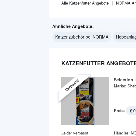
Alle
Katzenfutter
Angebote
NORMA
An
Ähnliche Angebote:
Katzenzubehör bei NORMA
Hebeanla
KATZENFUTTER ANGEBOTE
Selection 
Verpasst!
Marke:
She
Preis:
€ 0
Leider verpasst!
Händler:
N