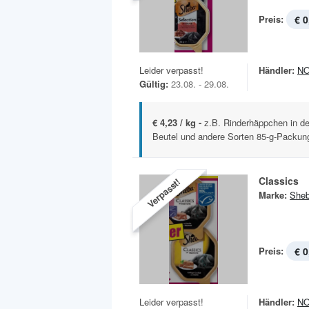
Preis:
€ 0
Leider verpasst!
Händler:
N
Gültig:
23.08. - 29.08.
€ 4,23 / kg -
z.B. Rinderhäppchen in d
Beutel und andere Sorten 85-g-Packung
Classics
Verpasst!
Marke:
She
Preis:
€ 0
Leider verpasst!
Händler:
N