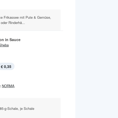
uce Frikassee mit Pute & Gemüse,
oder Rinderhä...
ion in Sauce
Sheba
€ 0,35
:
NORMA
85-g-Schale, je Schale