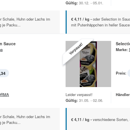
Gültig:
30.12. - 05.01.
er Schale, Huhn oder Lachs im
€ 4,11 / kg -
oder Selection in Sa
 je Packu...
mit Putenhäppchen in heller Sauce 
in Sauce
Select
Verpasst!
ba
Marke:
,34
Preis:
ORMA
Leider verpasst!
Händler
Gültig:
31.05. - 02.06.
er Schale, Huhn oder Lachs im
€ 4,11 / kg -
verschiedene Sorten, 
 je Packu...