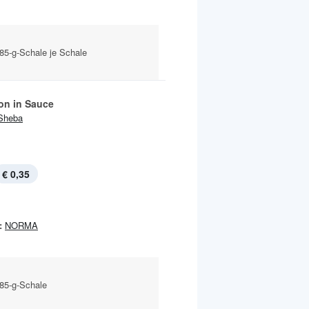
85-g-Schale je Schale
ion in Sauce
Sheba
€ 0,35
:
NORMA
 85-g-Schale