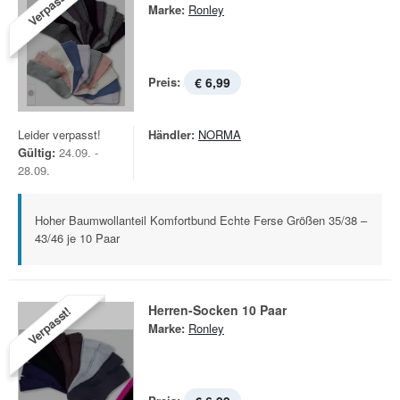
Verpasst!
Marke:
Ronley
Preis:
€ 6,99
Leider verpasst!
Händler:
NORMA
Gültig:
24.09. -
28.09.
Hoher Baumwollanteil Komfortbund Echte Ferse Größen 35/38 –
43/46 je 10 Paar
Herren-Socken 10 Paar
Verpasst!
Marke:
Ronley