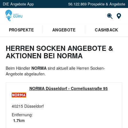
DIE Angebote App
56.122.869 Prospekte & Angebote
St
×
PROSPEKTE
ANGEBOTE
CASHBACK
Verrate uns deinen Standort um
Angebote in deiner Nähe
zu
sehen.
HERREN SOCKEN ANGEBOTE &
AKTIONEN BEI NORMA
Standort festlegen
Beim Händler
NORMA
sind aktuell alle Herren Socken-
Angebote abgelaufen.
NORMA Düsseldorf
-
Corneliusstraße 95
40215
Düsseldorf
Entfernung:
1.7
km