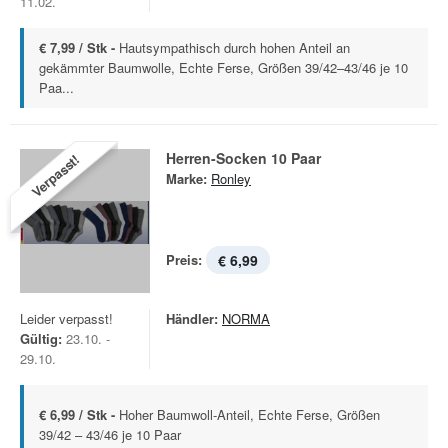
11.02.
€ 7,99 / Stk -
Hautsympathisch durch hohen Anteil an
gekämmter Baumwolle, Echte Ferse, Größen 39/42–43/46 je 10
Paa...
Herren-Socken 10 Paar
Verpasst!
Marke:
Ronley
Preis:
€ 6,99
Leider verpasst!
Händler:
NORMA
Gültig:
23.10. -
29.10.
€ 6,99 / Stk -
Hoher Baumwoll-Anteil, Echte Ferse, Größen
39/42 – 43/46 je 10 Paar