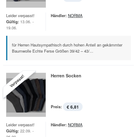
Leider verpasst!
Händler:
NORMA
Gültig:
13.06. -
19.06.
für Herren Hautsympathisch durch hohen Anteil an gekämmter
Baumwolle Echte Ferse Größen 39/42 – 43/...
Herren Socken
Verpasst!
Preis:
€ 6,81
Leider verpasst!
Händler:
NORMA
Gültig:
22.09. -
26.09.