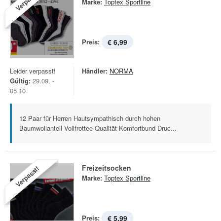
Verpasst!
Marke:
Toptex Sportline
Preis:
€ 6,99
Leider verpasst!
Händler:
NORMA
Gültig:
29.09. -
05.10.
12 Paar für Herren Hautsympathisch durch hohen
Baumwollanteil Vollfrottee-Qualität Komfortbund Druc...
Freizeitsocken
Verpasst!
Marke:
Toptex Sportline
Preis:
€ 5,99