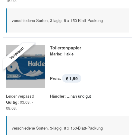
16.02.
verschiedene Sorten, 3-lagig, 8 x 150-Blatt-Packung
Toilettenpapier
Verpasst!
Marke:
Hakle
Preis:
€ 1,99
Leider verpasst!
Händler:
...nah und gut
Gültig:
03.03. -
09.03.
verschiedene Sorten, 3-lagig, 8 x 150-Blatt-Packung