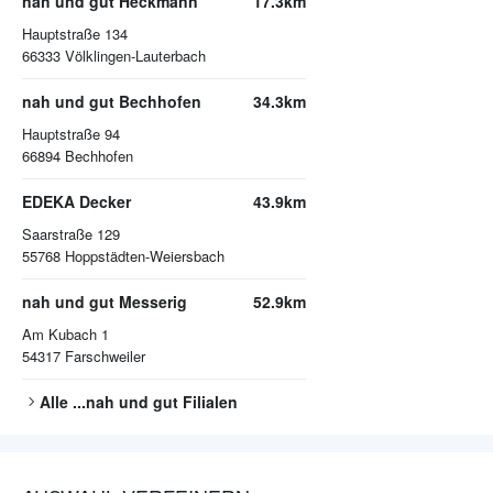
nah und gut Heckmann
17.3km
Hauptstraße 134
66333
Völklingen-Lauterbach
nah und gut Bechhofen
34.3km
Hauptstraße 94
66894
Bechhofen
EDEKA Decker
43.9km
Saarstraße 129
55768
Hoppstädten-Weiersbach
nah und gut Messerig
52.9km
Am Kubach 1
54317
Farschweiler
Alle
...nah und gut
Filialen