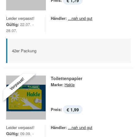
Preis:
€ 1,79
Leider verpasst!
Händler:
...nah und gut
Gültig:
22.07. -
28.07.
42er Packung
Toilettenpapier
Verpasst!
Marke:
Hakle
Preis:
€ 1,99
Leider verpasst!
Händler:
...nah und gut
Gültig:
09.09. -