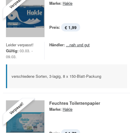
Verpasst!
Marke:
Hakle
Preis:
€ 1,99
Leider verpasst!
Händler:
...nah und gut
Gültig:
03.03. -
09.03.
verschiedene Sorten, 3-lagig, 8 x 150-Blatt-Packung
Feuchtes Toilettenpapier
Verpasst!
Marke:
Hakle