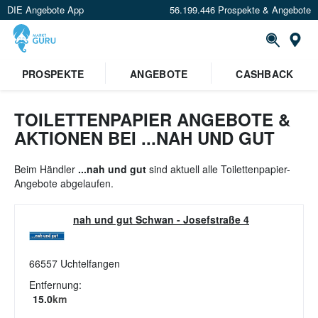
DIE Angebote App
56.199.446 Prospekte & Angebote
St
×
PROSPEKTE
ANGEBOTE
CASHBACK
Verrate uns deinen Standort um
Angebote in deiner Nähe
zu
sehen.
TOILETTENPAPIER ANGEBOTE &
AKTIONEN BEI ...NAH UND GUT
Standort festlegen
Beim Händler
...nah und gut
sind aktuell alle Toilettenpapier-
Angebote abgelaufen.
nah und gut Schwan
-
Josefstraße 4
66557
Uchtelfangen
Entfernung:
15.0
km