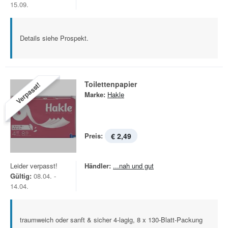
15.09.
Details siehe Prospekt.
Toilettenpapier
Verpasst!
Marke:
Hakle
Preis:
€ 2,49
Leider verpasst!
Händler:
...nah und gut
Gültig:
08.04. -
14.04.
traumweich oder sanft & sicher 4-lagig, 8 x 130-Blatt-Packung