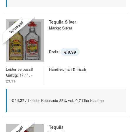
Tequila Silver
Verpasst!
Marke:
Sierra
Preis:
€ 9,99
Leider verpasst!
Händler:
nah & frisch
Gültig:
17.11. -
23.11.
€ 14,27 / l -
oder Reposado 38% vol. 0,7-Liter-Flasche
Tequila