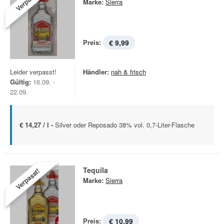
Verpasst!
Marke:
Sierra
Preis:
€ 9,99
Leider verpasst!
Händler:
nah & frisch
Gültig:
16.09. -
22.09.
€ 14,27 / l -
Silver oder Reposado 38% vol. 0,7-Liter-Flasche
Tequila
Verpasst!
Marke:
Sierra
Preis:
€ 10,99