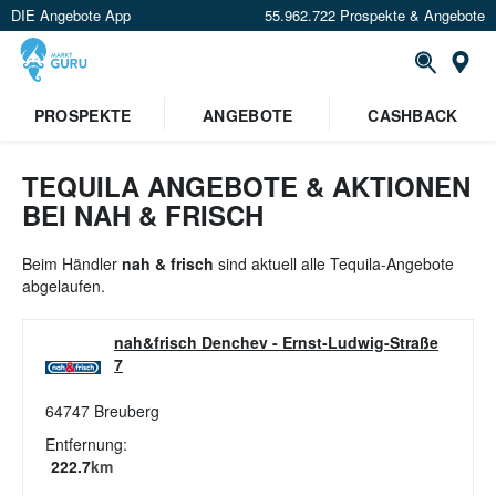
DIE Angebote App
55.962.722 Prospekte & Angebote
St
×
PROSPEKTE
ANGEBOTE
CASHBACK
Verrate uns deinen Standort um
Angebote in deiner Nähe
zu
sehen.
TEQUILA ANGEBOTE & AKTIONEN
BEI NAH & FRISCH
Standort festlegen
Beim Händler
nah & frisch
sind aktuell alle Tequila-Angebote
abgelaufen.
nah&frisch Denchev
-
Ernst-Ludwig-Straße
7
64747
Breuberg
Entfernung:
222.7
km