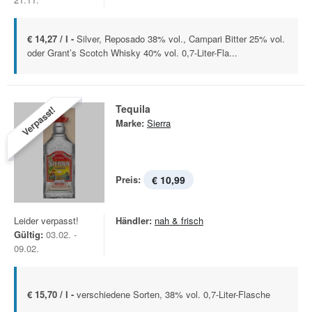
€ 14,27 / l -
Silver, Reposado 38% vol., Campari Bitter 25% vol.
oder Grant’s Scotch Whisky 40% vol. 0,7-Liter-Fla...
Tequila
Verpasst!
Marke:
Sierra
Preis:
€ 10,99
Leider verpasst!
Händler:
nah & frisch
Gültig:
03.02. -
09.02.
€ 15,70 / l -
verschiedene Sorten, 38% vol. 0,7-Liter-Flasche