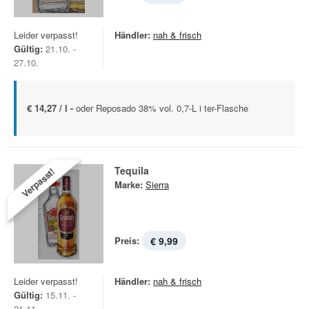
Leider verpasst!
Händler:
nah & frisch
Gültig:
21.10. -
27.10.
€ 14,27 / l -
oder Reposado 38% vol. 0,7-L i ter-Flasche
Tequila
Verpasst!
Marke:
Sierra
Preis:
€ 9,99
Leider verpasst!
Händler:
nah & frisch
Gültig:
15.11. -
21.11.