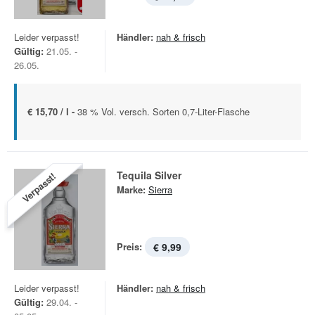
Leider verpasst!
Händler:
nah & frisch
Gültig:
21.05. -
26.05.
€ 15,70 / l -
38 % Vol. versch. Sorten 0,7-Liter-Flasche
Tequila Silver
Verpasst!
Marke:
Sierra
Preis:
€ 9,99
Leider verpasst!
Händler:
nah & frisch
Gültig:
29.04. -