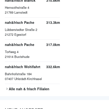
nah&frisch Blanck
310.8km
Hemsothstraße 4
21769
Lamstedt
nah&frisch Pache
313.3km
Lübberstedter Straße 2
21272
Egestorf
nah&frisch Pache
317.0km
Torfweg 4
21614
Buxtehude
nah&frisch Wohlfahrt
332.6km
Bahnhofstraße 184
07407
Uhlstädt-Kirchhasel
Alle
nah & frisch
Filialen