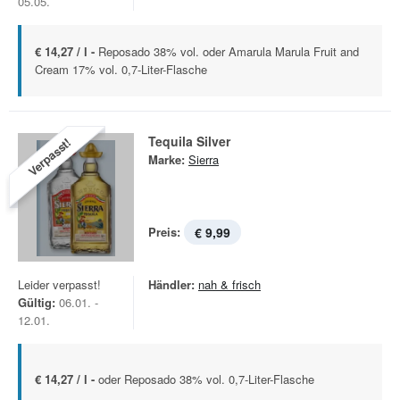
05.05.
€ 14,27 / l -
Reposado 38% vol. oder Amarula Marula Fruit and
Cream 17% vol. 0,7-Liter-Flasche
Tequila Silver
Verpasst!
Marke:
Sierra
Preis:
€ 9,99
Leider verpasst!
Händler:
nah & frisch
Gültig:
06.01. -
12.01.
€ 14,27 / l -
oder Reposado 38% vol. 0,7-Liter-Flasche