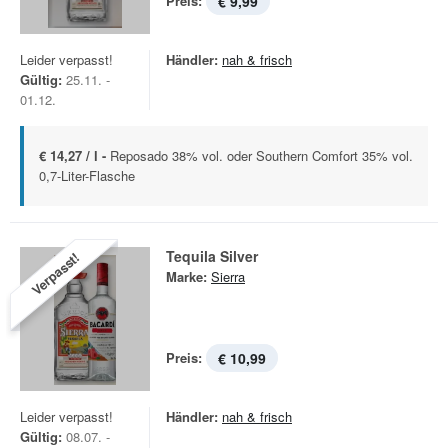
Preis:
€ 9,99
Leider verpasst!
Händler:
nah & frisch
Gültig:
25.11. -
01.12.
€ 14,27 / l -
Reposado 38% vol. oder Southern Comfort 35% vol.
0,7-Liter-Flasche
Tequila Silver
Verpasst!
Marke:
Sierra
Preis:
€ 10,99
Leider verpasst!
Händler:
nah & frisch
Gültig:
08.07. -