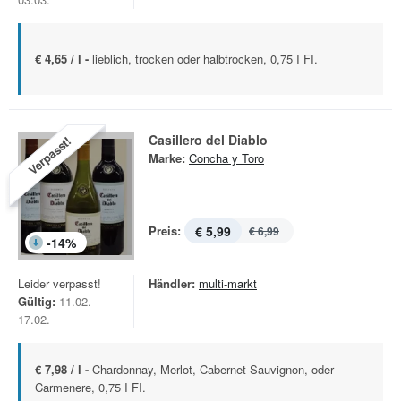
€ 4,65 / l -
lieblich, trocken oder halbtrocken, 0,75 I FI.
Casillero del Diablo
Verpasst!
Marke:
Concha y Toro
Preis:
€ 5,99
€ 6,99
-
14
%
Leider verpasst!
Händler:
multi-markt
Gültig:
11.02. -
17.02.
€ 7,98 / l -
Chardonnay, Merlot, Cabernet Sauvignon, oder
Carmenere, 0,75 I FI.