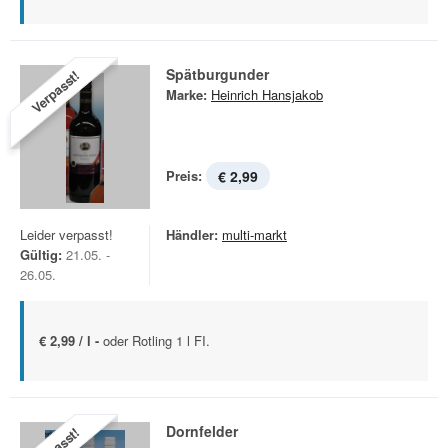
Spätburgunder
Verpasst!
Marke:
Heinrich Hansjakob
Preis:
€ 2,99
Leider verpasst!
Händler:
multi-markt
Gültig:
21.05. -
26.05.
€ 2,99 / l -
oder Rotling 1 l FI.
Dornfelder