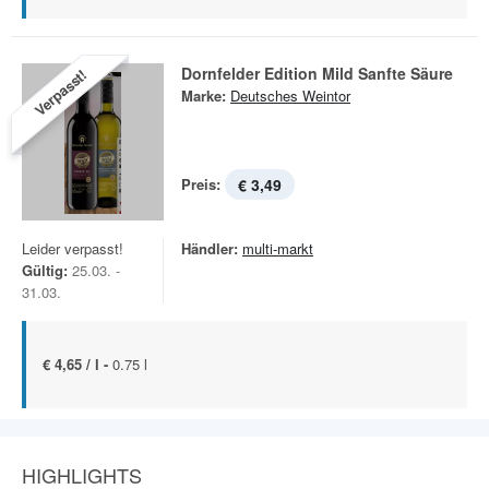
Dornfelder Edition Mild Sanfte Säure
Verpasst!
Marke:
Deutsches Weintor
Preis:
€ 3,49
Leider verpasst!
Händler:
multi-markt
Gültig:
25.03. -
31.03.
€ 4,65 / l -
0.75 l
HIGHLIGHTS