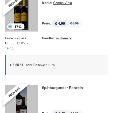
Verpasst!
Marke:
Campo Viejo
Preis:
€ 4,99
€ 5,99
-
17
%
Leider verpasst!
Händler:
multi-markt
Gültig:
13.05. -
19.05.
€ 6,65 / l -
oder Rosewein 0.75 l
Spätburgunder Rotwein
Verpasst!