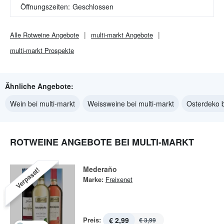
Öffnungszeiten:
Geschlossen
Alle
Rotweine
Angebote
multi-markt
Angebote
multi-markt
Prospekte
Ähnliche Angebote:
Wein bei multi-markt
Weissweine bei multi-markt
Osterdeko b
ROTWEINE ANGEBOTE BEI MULTI-MARKT
Mederaño
Verpasst!
Marke:
Freixenet
Preis:
€ 2,99
€ 3,99