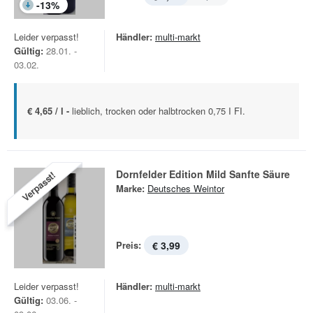
-
13
%
Leider verpasst!
Händler:
multi-markt
Gültig:
28.01. -
03.02.
€ 4,65 / l -
lieblich, trocken oder halbtrocken 0,75 I FI.
Dornfelder Edition Mild Sanfte Säure
Verpasst!
Marke:
Deutsches Weintor
Preis:
€ 3,99
Leider verpasst!
Händler:
multi-markt
Gültig:
03.06. -