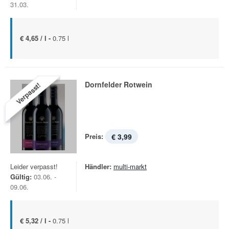
31.03.
€ 4,65 / l -
0.75 l
Dornfelder Rotwein
Verpasst!
Preis:
€ 3,99
Leider verpasst!
Händler:
multi-markt
Gültig:
03.06. -
09.06.
€ 5,32 / l -
0.75 l