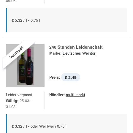
09.06.
€ 5,32 / l -
0.75 l
240 Stunden Leidenschaft
Verpasst!
Marke:
Deutsches Weintor
Preis:
€ 2,49
Leider verpasst!
Händler:
multi-markt
Gültig:
25.03. -
31.03.
€ 3,32 / l -
oder Weißwein 0.75 l