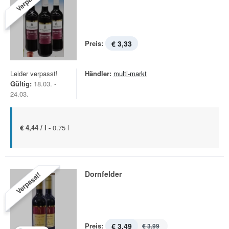
Verpasst!
Preis:
€ 3,33
Leider verpasst!
Händler:
multi-markt
Gültig:
18.03. -
24.03.
€ 4,44 / l -
0.75 l
Dornfelder
Verpasst!
Preis:
€ 3,49
€ 3,99