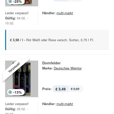
-
25
%
Leider verpasst!
Händler:
multi-markt
Gültig:
04.02. -
10.02.
€ 3,98 / l -
Rot Weiß oder Rose versch. Sorten, 0,75 I FI.
Dornfelder
Verpasst!
Marke:
Deutsches Weintor
Preis:
€ 3,49
€ 3,99
-
13
%
Leider verpasst!
Händler:
multi-markt
Gültig:
25.02. -
03.03.