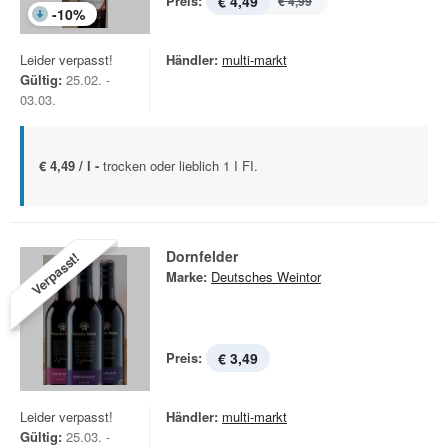
Preis:
€ 4,49
€ 4,99
-
10
%
Leider verpasst!
Händler:
multi-markt
Gültig:
25.02. -
03.03.
€ 4,49 / l -
trocken oder lieblich 1 I FI.
Dornfelder
Verpasst!
Marke:
Deutsches Weintor
Preis:
€ 3,49
Leider verpasst!
Händler:
multi-markt
Gültig:
25.03. -