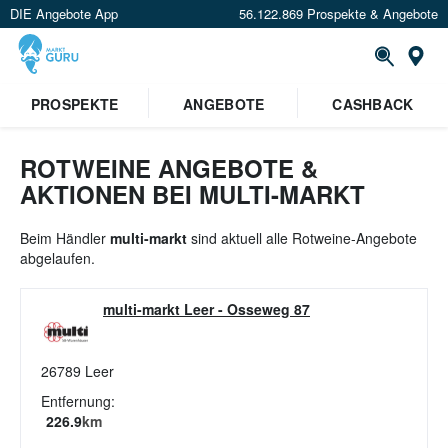
DIE Angebote App
56.122.869 Prospekte & Angebote
St
×
PROSPEKTE
ANGEBOTE
CASHBACK
Verrate uns deinen Standort um
Angebote in deiner Nähe
zu
sehen.
ROTWEINE ANGEBOTE &
AKTIONEN BEI MULTI-MARKT
Standort festlegen
Beim Händler
multi-markt
sind aktuell alle Rotweine-Angebote
abgelaufen.
multi-markt Leer
-
Osseweg 87
26789
Leer
Entfernung:
226.9
km