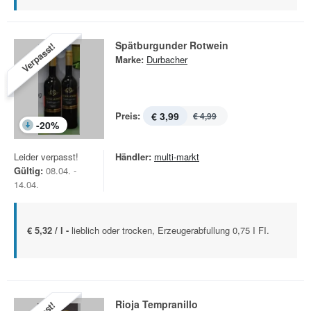
Spätburgunder Rotwein
Verpasst!
Marke:
Durbacher
Preis:
€ 3,99
€ 4,99
-
20
%
Leider verpasst!
Händler:
multi-markt
Gültig:
08.04. -
14.04.
€ 5,32 / l -
lieblich oder trocken, Erzeugerabfullung 0,75 I FI.
Rioja Tempranillo