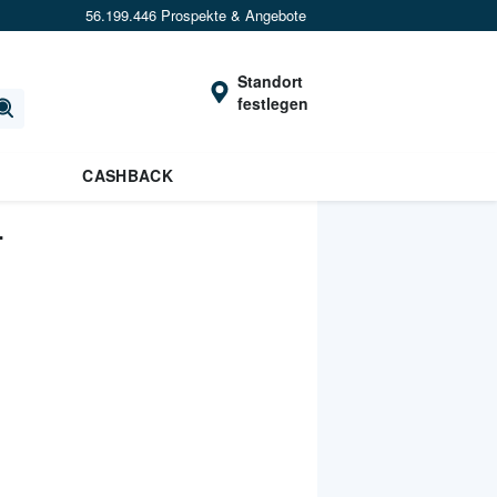
56.199.446 Prospekte & Angebote
Standort
festlegen
CASHBACK
T