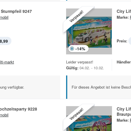
 Sturmpfeil 9247
City L
Verpasst!
mobil
Marke:
8,99
Preis:
-
14
%
lti-markt
Leider verpasst!
Händler
Gültig:
04.02. - 10.02.
ung verfügbar.
Für dieses Angebot ist keine Besch
Hochzeitsparty 9228
City Li
Verpasst!
Brautp
mobil
Marke: