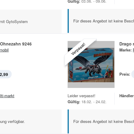
Gültig:
03.06. - 09.06.
Für dieses Angebot ist keine Besch
n, mit GytoSystem
 Ohnezahn 9246
Drago 
Verpasst!
mobil
Marke:
2,99
Preis:
lti-markt
Leider verpasst!
Händler
Gültig:
18.02. - 24.02.
ung verfügbar.
Für dieses Angebot ist keine Besch