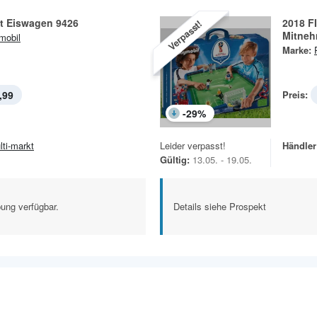
it Eiswagen 9426
2018 F
Verpasst!
Mitneh
mobil
Marke:
,99
Preis:
-
29
%
lti-markt
Leider verpasst!
Händler
Gültig:
13.05. - 19.05.
ung verfügbar.
Details siehe Prospekt