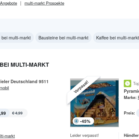
Angebote
multi-markt
Prospekte
 bei multi-markt
Bausteine bei multi-markt
Kaffee bei multi-markt
BEI MULTI-MARKT
ieler Deutschland 9511
Verpasst!
Top
mobil
Pyrami
Marke:
,99
Preis:
€ 4,99
-
45
%
Leider verpasst!
Händler
lti-markt