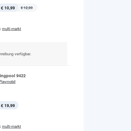
€ 10,99
€ 12,99
:
multi-markt
reibung verfügbar.
ngpool 9422
Playmobil
€ 19,99
:
multi-markt