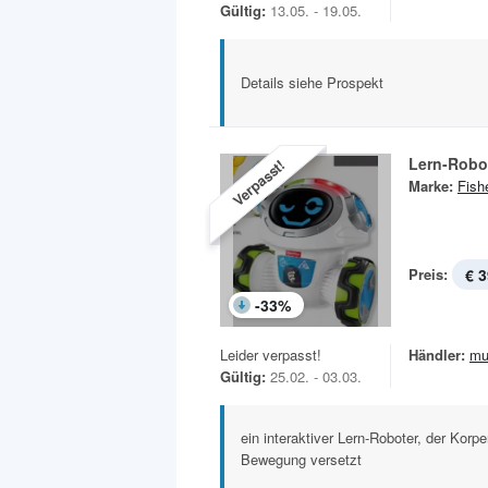
Gültig:
13.05. - 19.05.
Details siehe Prospekt
Lern-Robo
Verpasst!
Marke:
Fish
Preis:
€ 3
-
33
%
Leider verpasst!
Händler:
mu
Gültig:
25.02. - 03.03.
ein interaktiver Lern-Roboter, der Korp
Bewegung versetzt