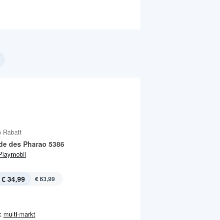
 Rabatt
de des Pharao 5386
Playmobil
€ 34,99
€ 63,99
:
multi-markt