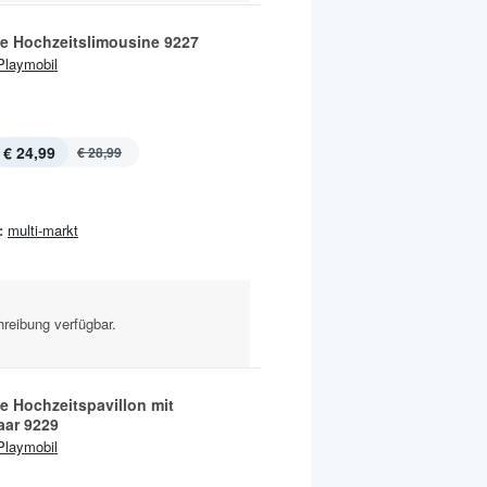
ife Hochzeitslimousine 9227
Playmobil
€ 24,99
€ 28,99
:
multi-markt
reibung verfügbar.
fe Hochzeitspavillon mit
aar 9229
Playmobil