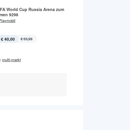
IFA World Cup Russia Arena zum
men 9298
Playmobil
€ 40,00
€ 55,99
:
multi-markt