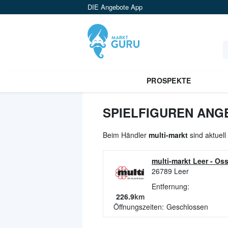
DIE Angebote App
PROSPEKTE
SPIELFIGUREN ANG
Beim Händler
multi-markt
sind aktuell
multi-markt Leer
-
Oss
26789
Leer
Entfernung:
226.9
km
Öffnungszeiten:
Geschlossen