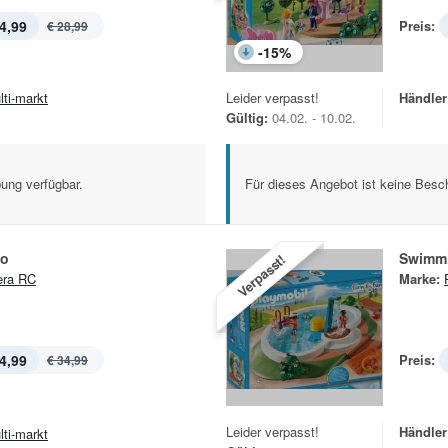
4,99
Preis:
€ 28,99
-
15
%
lti-markt
Leider verpasst!
Händler
Gültig:
04.02. - 10.02.
ung verfügbar.
Für dieses Angebot ist keine Besch
io
Swimmi
Verpasst!
era RC
Marke:
4,99
Preis:
€ 34,99
Leider verpasst!
Händler
lti-markt