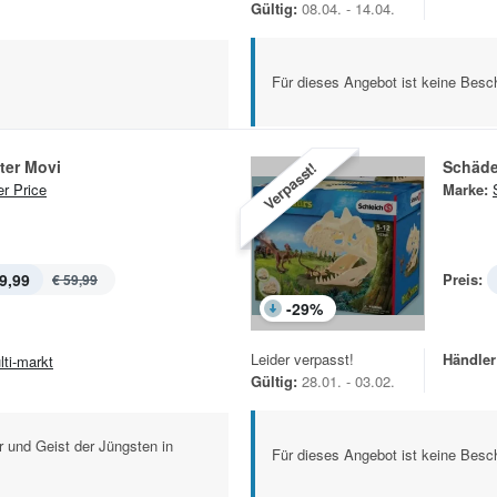
Gültig:
08.04. - 14.04.
Für dieses Angebot ist keine Besch
ter Movi
Schädel
Verpasst!
er Price
Marke:
9,99
Preis:
€ 59,99
-
29
%
Leider verpasst!
Händler
lti-markt
Gültig:
28.01. - 03.02.
er und Geist der Jüngsten in
Für dieses Angebot ist keine Besch