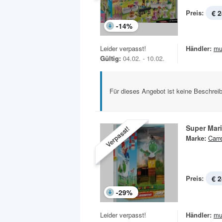
Preis:
€ 2
-
14
%
Leider verpasst!
Händler:
mu
Gültig:
04.02. - 10.02.
Für dieses Angebot ist keine Beschreib
Super Mar
Verpasst!
Marke:
Carr
Preis:
€ 2
-
29
%
Leider verpasst!
Händler:
mu