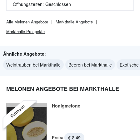
Öffnungszeiten:
Geschlossen
Alle
Melonen
Angebote
Markthalle
Angebote
Markthalle
Prospekte
Ähnliche Angebote:
Weintrauben bei Markthalle
Beeren bei Markthalle
Exotische 
MELONEN ANGEBOTE BEI MARKTHALLE
Honigmelone
Verpasst!
Preis:
€ 2,49