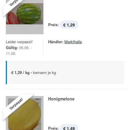
Verpasst!
Preis:
€ 1,29
Leider verpasst!
Händler:
Markthalle
Gültig:
05.05. -
11.05.
€ 1,29 / kg -
kernarm je kg
Honigmelone
Verpasst!
Preis:
€ 1,49