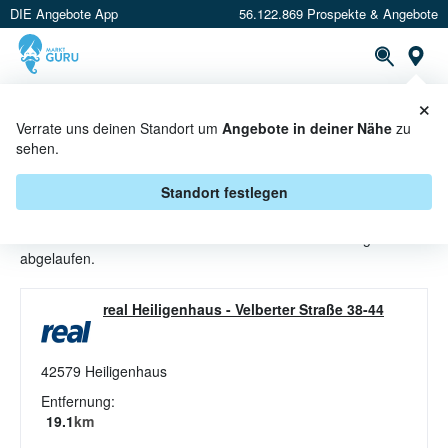
DIE Angebote App
56.122.869 Prospekte & Angebote
St
×
PROSPEKTE
ANGEBOTE
CASHBACK
Verrate uns deinen Standort um
Angebote in deiner Nähe
zu
sehen.
MELONEN ANGEBOTE &
AKTIONEN BEI MARKTHALLE
Standort festlegen
Beim Händler
Markthalle
sind aktuell alle Melonen-Angebote
abgelaufen.
real Heiligenhaus
-
Velberter Straße 38-44
42579
Heiligenhaus
Entfernung:
19.1
km