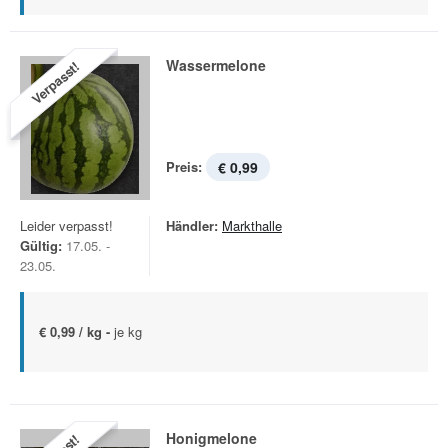
Wassermelone
Verpasst!
Preis:
€ 0,99
Leider verpasst!
Händler:
Markthalle
Gültig:
17.05. -
23.05.
€ 0,99 / kg -
je kg
Honigmelone