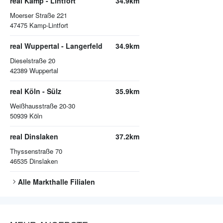
real Kamp - Lintfort
34.9km
Moerser Straße 221
47475
Kamp-Lintfort
real Wuppertal - Langerfeld
34.9km
Dieselstraße 20
42389
Wuppertal
real Köln - Sülz
35.9km
Weißhausstraße 20-30
50939
Köln
real Dinslaken
37.2km
Thyssenstraße 70
46535
Dinslaken
Alle
Markthalle
Filialen