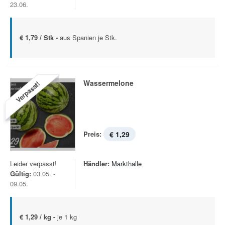
23.06.
€ 1,79 / Stk -
aus Spanien je Stk.
Wassermelone
Verpasst!
Preis:
€ 1,29
Leider verpasst!
Händler:
Markthalle
Gültig:
03.05. -
09.05.
€ 1,29 / kg -
je 1 kg