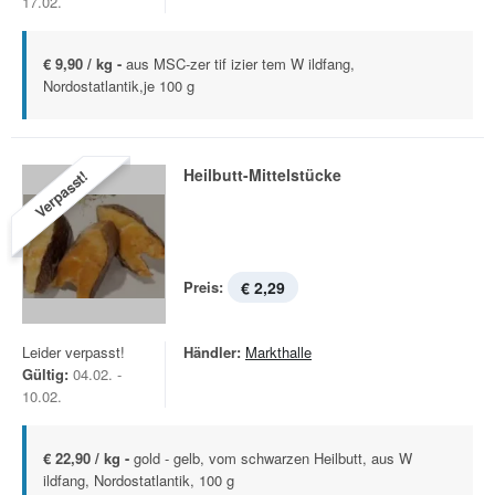
17.02.
€ 9,90 / kg -
aus MSC-zer tif izier tem W ildfang,
Nordostatlantik,je 100 g
Heilbutt-Mittelstücke
Verpasst!
Preis:
€ 2,29
Leider verpasst!
Händler:
Markthalle
Gültig:
04.02. -
10.02.
€ 22,90 / kg -
gold - gelb, vom schwarzen Heilbutt, aus W
ildfang, Nordostatlantik, 100 g