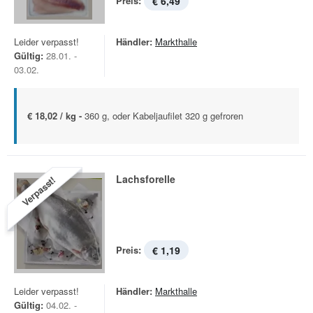
Preis:
€ 6,49
Leider verpasst!
Händler:
Markthalle
Gültig:
28.01. -
03.02.
€ 18,02 / kg -
360 g, oder Kabeljaufilet 320 g gefroren
Lachsforelle
Verpasst!
Preis:
€ 1,19
Leider verpasst!
Händler:
Markthalle
Gültig:
04.02. -