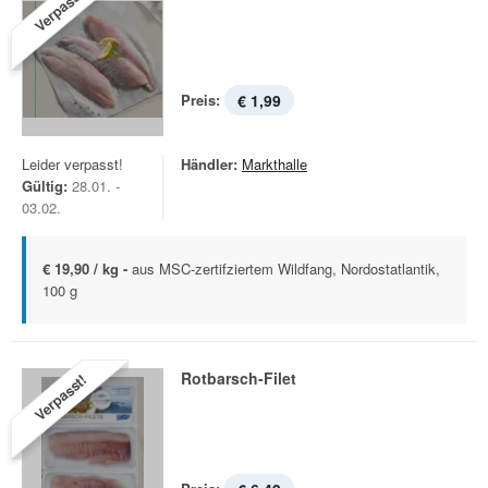
Verpasst!
Preis:
€ 1,99
Leider verpasst!
Händler:
Markthalle
Gültig:
28.01. -
03.02.
€ 19,90 / kg -
aus MSC-zertifziertem Wildfang, Nordostatlantik,
100 g
Rotbarsch-Filet
Verpasst!