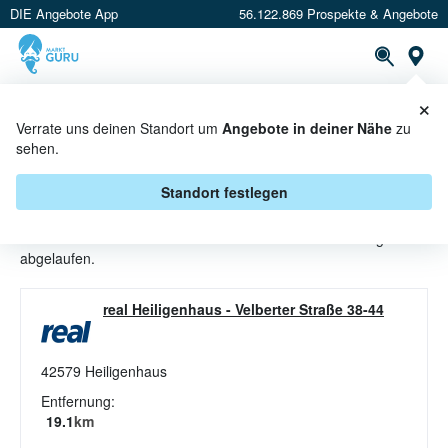
DIE Angebote App
56.122.869 Prospekte & Angebote
St
×
PROSPEKTE
ANGEBOTE
CASHBACK
Verrate uns deinen Standort um
Angebote in deiner Nähe
zu
sehen.
FRISCHFISCH ANGEBOTE &
AKTIONEN BEI MARKTHALLE
Standort festlegen
Beim Händler
Markthalle
sind aktuell alle Frischfisch-Angebote
abgelaufen.
real Heiligenhaus
-
Velberter Straße 38-44
42579
Heiligenhaus
Entfernung:
19.1
km