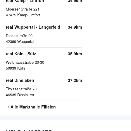
real Kamp - Lintfort
34.9km
Moerser Straße 221
47475
Kamp-Lintfort
real Wuppertal - Langerfeld
34.9km
Dieselstraße 20
42389
Wuppertal
real Köln - Sülz
35.9km
Weißhausstraße 20-30
50939
Köln
real Dinslaken
37.2km
Thyssenstraße 70
46535
Dinslaken
Alle
Markthalle
Filialen