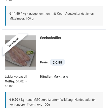
€ 14,90 / kg -
ausgenommen, mit Kopf, Aquakultur östliches
Mittelmeer, 100 g
Seelachsfilet
Verpasst!
Preis:
€ 0,99
Leider verpasst!
Händler:
Markthalle
Gültig:
04.02. -
10.02.
€ 9,90 / kg -
aus MSC-zertifiziertem Wildfang, Nordostatlantik,
von unserer Fischtheke 100g