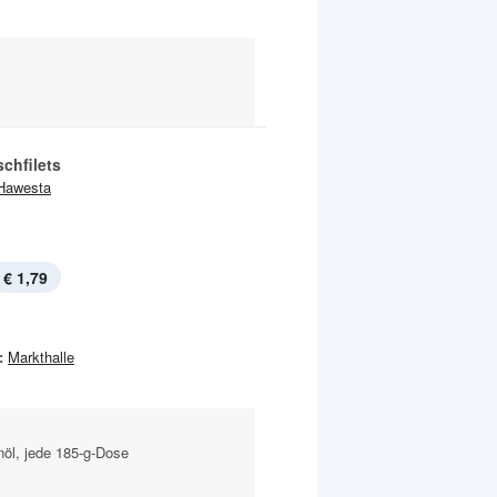
chfilets
Hawesta
€ 1,79
:
Markthalle
nöl, jede 185-g-Dose