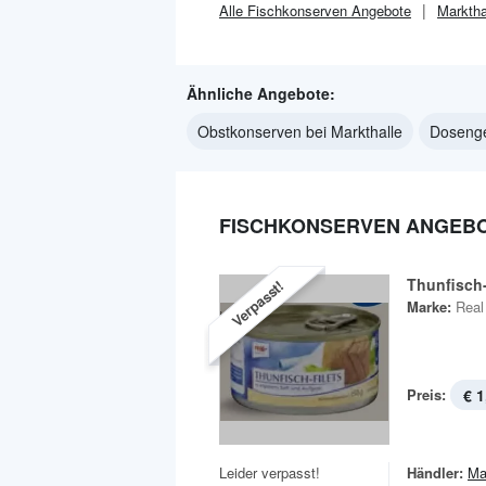
Alle
Fischkonserven
Angebote
Marktha
Ähnliche Angebote:
Obstkonserven bei Markthalle
Dosenge
FISCHKONSERVEN ANGEBO
Thunfisch-
Verpasst!
Marke:
Real
Preis:
€ 1
Leider verpasst!
Händler:
Ma