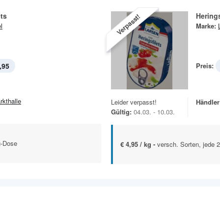
ets
Herings
Verpasst!
l
Marke:
,95
Preis:
rkthalle
Leider verpasst!
Händler
Gültig:
04.03. - 10.03.
g-Dose
€ 4,95 / kg -
versch. Sorten, jede 