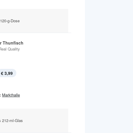
 120-g-Dose
r Thunfisch
Real Quality
€ 3,99
:
Markthalle
s 212-ml-Glas