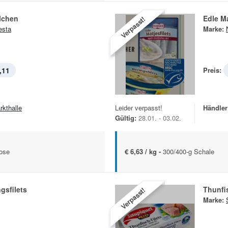
lchen
Edle Ma
Verpasst!
esta
Marke:
,11
Preis:
rkthalle
Leider verpasst!
Händler
Gültig:
28.01. - 03.02.
Dose
€ 6,63 / kg -
300/400-g Schale
gsfilets
Thunfi
Verpasst!
Marke: