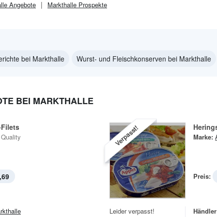
lle
Angebote
Markthalle
Prospekte
richte bei Markthalle
Wurst- und Fleischkonserven bei Markthalle
TE BEI MARKTHALLE
Filets
Herings
Verpasst!
 Quality
Marke:
,69
Preis:
rkthalle
Leider verpasst!
Händler