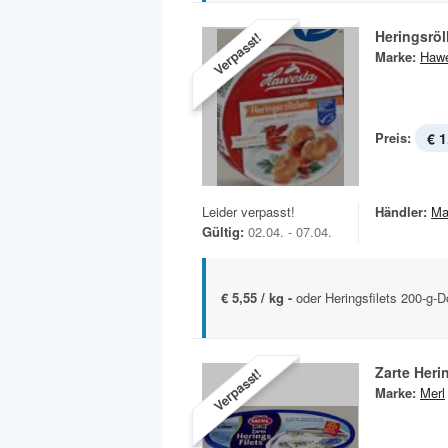
Heringsröl
Verpasst!
Marke:
Haw
Preis:
€ 1
Leider verpasst!
Händler:
Ma
Gültig:
02.04. - 07.04.
€ 5,55 / kg -
oder Heringsfilets 200-g-
Zarte Herin
Verpasst!
Marke:
Merl