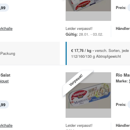
,99
Preis:
rkthalle
Leider verpasst!
Händler
Gültig:
28.01. - 03.02.
€ 17,76 / kg -
versch. Sorten, jed
g-Packung
112/160/130 g Abtropfgewicht
Salat
Rio Mar
Verpasst!
iquet
Marke:
,99
Preis:
rkthalle
Leider verpasst!
Händler