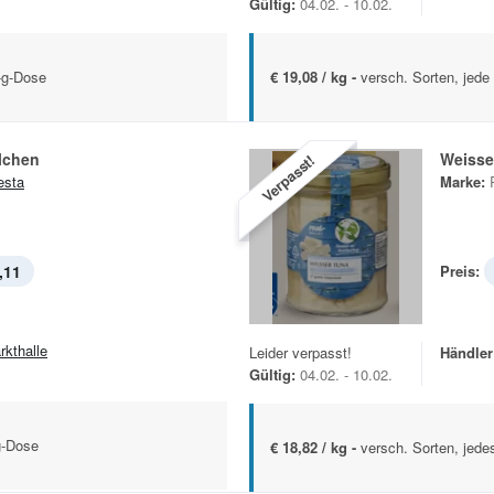
Gültig:
04.02. - 10.02.
-g-Dose
€ 19,08 / kg -
versch. Sorten, jede
lchen
Weisse
Verpasst!
esta
Marke:
,11
Preis:
rkthalle
Leider verpasst!
Händler
Gültig:
04.02. - 10.02.
g-Dose
€ 18,82 / kg -
versch. Sorten, jede