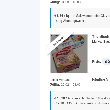
Gültig:
04.03. - 10.03.
€ 8,66 / kg -
in Salzwasser oder Öl, ve
150 g Abtropfgewicht
Thunfisch-
Verpasst!
Marke:
Saup
Preis:
€ 2
Leider verpasst!
Händler:
Ma
Gültig:
25.02. - 03.03.
€ 18,38 / kg -
versch. Sorten 185-g-Do
112/104/130 g Abtropfgewicht Normal-Ei