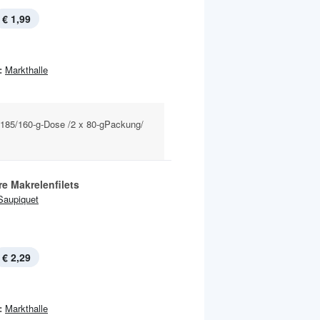
€ 1,99
:
Markthalle
e 185/160-g-Dose /2 x 80-gPackung/
e Makrelenfilets
Saupiquet
€ 2,29
:
Markthalle