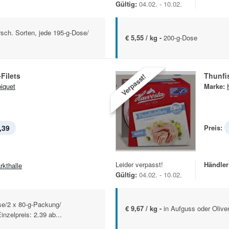
Gültig:
04.02. - 10.02.
rsch. Sorten, jede 195-g-Dose/
€ 5,55 / kg -
200-g-Dose
Filets
Thunfis
Verpasst!
iquet
Marke:
,39
Preis:
Leider verpasst!
Händler
rkthalle
Gültig:
04.02. - 10.02.
se/2 x 80-g-Packung/
€ 9,67 / kg -
in Aufguss oder Olive
nzelpreis: 2.39 ab...