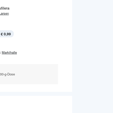
filets
Larsen
€ 0,99
:
Markthalle
200-g-Dose